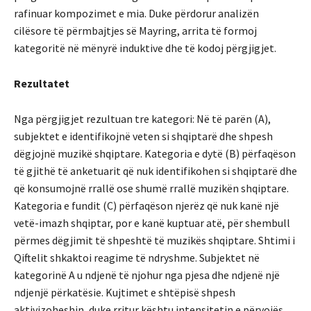
rafinuar kompozimet e mia. Duke përdorur analizën
cilësore të përmbajtjes së Mayring, arrita të formoj
kategoritë në mënyrë induktive dhe të kodoj përgjigjet.
Rezultatet
Nga përgjigjet rezultuan tre kategori: Në të parën (A),
subjektet e identifikojnë veten si shqiptarë dhe shpesh
dëgjojnë muzikë shqiptare. Kategoria e dytë (B) përfaqëson
të gjithë të anketuarit që nuk identifikohen si shqiptarë dhe
që konsumojnë rrallë ose shumë rrallë muzikën shqiptare.
Kategoria e fundit (C) përfaqëson njerëz që nuk kanë një
vetë-imazh shqiptar, por e kanë kuptuar atë, për shembull
përmes dëgjimit të shpeshtë të muzikës shqiptare. Shtimi i
Qiftelit shkaktoi reagime të ndryshme. Subjektet në
kategorinë A u ndjenë të njohur nga pjesa dhe ndjenë një
ndjenjë përkatësie. Kujtimet e shtëpisë shpesh
aktivizoheshin, duke rritur kështu intensitetin e përvojës