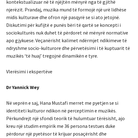
kontekstualizuar në të njëjtën mënyrë nga të gjithë
njerëzit. Prandaj, muzika mund të formojë një urë lidhëse
midis kulturave dhe ofron një pasqyrë se si ato jetojnë.
Diskutimi për kufijtë e punës bëri të qartë se koncepti i
sociokulturës nuk duhet të përdoret në mënyrë normative
apo gjykuese. Veçanërisht kalimet ndërmjet ndikimeve të
ndryshme socio-kulturore dhe përvetësimi i të kuptuarit të
muzikës ‘të huaj’ tregojnë dinamikën e tyre.
Vlerësimi i ekspertëve
Dr Yannick Wey
Në veprën e saj, Hana Mustafi merret me pyetjen se si
identiteti kulturor ndikon në perceptimin e muzikës.
Përkundrejt një sfondi teorik të hulumtuar tërësisht, ajo
kreu një studim empirik me 36 persona testues duke
përdorur një pyetësor të krijuar posaçërisht dhe