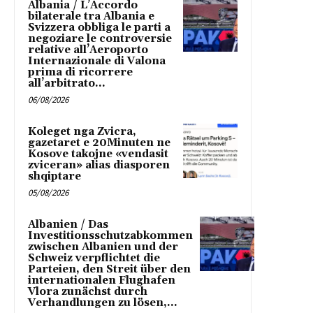
Albania / L’Accordo
bilaterale tra Albania e
Svizzera obbliga le parti a
negoziare le controversie
relative all’Aeroporto
Internazionale di Valona
prima di ricorrere
all’arbitrato...
06/08/2026
Koleget nga Zvicra,
gazetaret e 20Minuten ne
Kosove takojne «vendasit
zviceran» alias diasporen
shqiptare
05/08/2026
Albanien / Das
Investitionsschutzabkommen
zwischen Albanien und der
Schweiz verpflichtet die
Parteien, den Streit über den
internationalen Flughafen
Vlora zunächst durch
Verhandlungen zu lösen,...