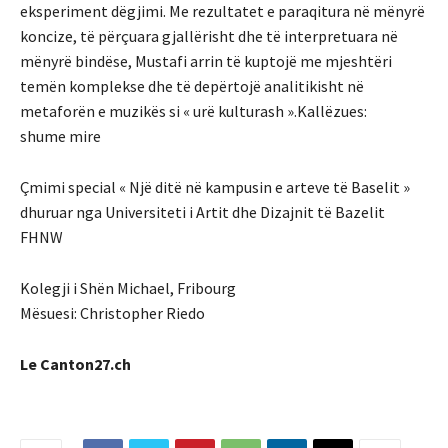
eksperiment dëgjimi. Me rezultatet e paraqitura në mënyrë
koncize, të përçuara gjallërisht dhe të interpretuara në
mënyrë bindëse, Mustafi arrin të kuptojë me mjeshtëri
temën komplekse dhe të depërtojë analitikisht në
metaforën e muzikës si « urë kulturash ».Kallëzues:
shume mire
Çmimi special « Një ditë në kampusin e arteve të Baselit »
dhuruar nga Universiteti i Artit dhe Dizajnit të Bazelit
FHNW
Kolegji i Shën Michael, Fribourg
Mësuesi: Christopher Riedo
Le Canton27.ch