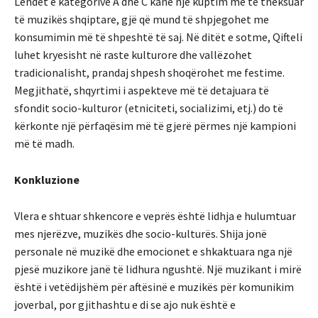
Lëndët e kategorive A dhe C kanë një kuptim më të theksuar
të muzikës shqiptare, gjë që mund të shpjegohet me
konsumimin më të shpeshtë të saj. Në ditët e sotme, Qifteli
luhet kryesisht në raste kulturore dhe vallëzohet
tradicionalisht, prandaj shpesh shoqërohet me festime.
Megjithatë, shqyrtimi i aspekteve më të detajuara të
sfondit socio-kulturor (etniciteti, socializimi, etj.) do të
kërkonte një përfaqësim më të gjerë përmes një kampioni
më të madh.
Konkluzione
Vlera e shtuar shkencore e veprës është lidhja e hulumtuar
mes njerëzve, muzikës dhe socio-kulturës. Shija jonë
personale në muzikë dhe emocionet e shkaktuara nga një
pjesë muzikore janë të lidhura ngushtë. Një muzikant i mirë
është i vetëdijshëm për aftësinë e muzikës për komunikim
joverbal, por gjithashtu e di se ajo nuk është e