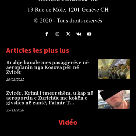
13 Rue de Môle, 1201 Genève CH
© 2020 - Tous droits réservés
Articles les plus lus
Rrahje banale mes pasagjerëve në
aeroplanin nga Kosova për në
Zvicër
29/05/2021
Zvicër, Krimi i tmerrshëm, u kap në
aeroportin e Zurichüt me kokën e
gjyshes në çantë, Fatmir T…
25/11/2020
Vidéo