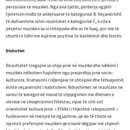
personale të muzikës. Nga ana tjetër, përbërja ngjalli
tjetërsim midis të anketuarve të kategorisë B. Veçanërisht
të dallueshme ishin rezultatet e kategorisë C, e cila e
përjetoi muzikën as si shtëpiake dhe as të huaj, por më së
shumti e lidhi me kujtime pozitive të bashkimit dhe festës.
Diskutim
Rezultatet tregojnë se shija jonë në muzikë dhe ndikimi i
muzikës ndikohen fuqishëm nga prejardhja jonë socio-
kulturore. Krahasimi i ndjenjave të shtëpisë dhe tëhuajsimit
është veçanërisht i habitshëm. Ndryshimet në rezultate në
varësi të kategorisë mund të shpjegohen me dhënien e
vlerave në shoqërizimin fillestar, sipas të cilit sot
orientohet kultura jonë. « Efekti i thjeshtë i ekspozimit »
funksionon në mënyrë të ngjashme, që do të thotë se
njerëzit preferojnë muzikën që e kanë dëgjuar më shpesh.