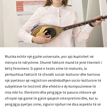
Muzika është një gjuhë universale, por ajo kuptohet në
mënyra të ndryshme. Shumë faktorë mund të jenë themeli i
këtij fenomeni. Si pjesë e tezës sime të maturës, iu
përkushtua faktorit të sfondit social-kulturor dhe hartova
një pyetësor që regjistron vendndodhjen socio-kulturore të
subjekteve të testimit dhe efektin e dy kompozimeve të
mia mbi to. Vlerësimi dha përgjigje të pasura cilësore që
ofrojnë një gamë të gjerë qasjesh interpretimi dhe, kur iu
përgjigja pyetjes sime, siguroi njohuri në disa aspekte të së