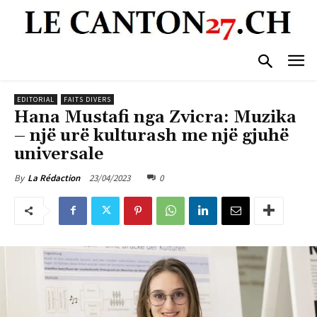
EDITORIAL
FAITS DIVERS
Hana Mustafi nga Zvicra: Muzika
– një urë kulturash me një gjuhë
universale
23/04/2023
0
By
La Rédaction