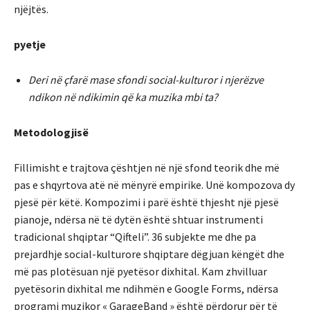
njëjtës.
pyetje
Deri në çfarë mase sfondi social-kulturor i njerëzve
ndikon në ndikimin që ka muzika mbi ta?
Metodologjisë
Fillimisht e trajtova çështjen në një sfond teorik dhe më
pas e shqyrtova atë në mënyrë empirike. Unë kompozova dy
pjesë për këtë. Kompozimi i parë është thjesht një pjesë
pianoje, ndërsa në të dytën është shtuar instrumenti
tradicional shqiptar “Qifteli”. 36 subjekte me dhe pa
prejardhje social-kulturore shqiptare dëgjuan këngët dhe
më pas plotësuan një pyetësor dixhital. Kam zhvilluar
pyetësorin dixhital me ndihmën e Google Forms, ndërsa
programi muzikor « GarageBand » është përdorur për të