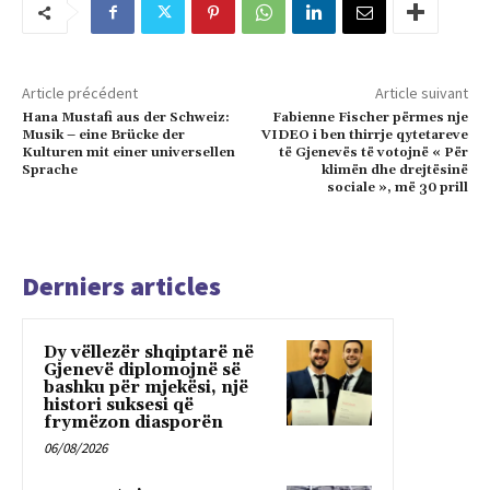
Article précédent
Article suivant
Hana Mustafi aus der Schweiz:
Fabienne Fischer përmes nje
Musik – eine Brücke der
VIDEO i ben thirrje qytetareve
Kulturen mit einer universellen
të Gjenevës të votojnë « Për
Sprache
klimën dhe drejtësinë
sociale », më 30 prill
Derniers articles
Dy vëllezër shqiptarë në
Gjenevë diplomojnë së
bashku për mjekësi, një
histori suksesi që
frymëzon diasporën
06/08/2026