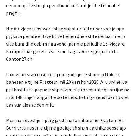
denoncojë të shoqin për dhunë në familje dhe të ndahet
prej tij.
Një 60-vjeçar kosovar është shpallur fajtor për vrasje nga
gjykata penale e Bazelit të hënën dhe është dënuar me 19
vite burg dhe dëbim nga vendi për një periudhë 15-vjeçare,
ka raportuar gazeta zviceane Tages-Anzeiger, citon Le
Canton27.ch
I akuzuari vrau nusen e tij me goditje të shumta thike në
banesën e tij në Pratteln më 20 qershor 2020. Ai u urdhërua
gjithashtu të paguajë shpenzimet procedurale që arrijnë në
mbi 148 mijë franga dhe do të dëbohet nga vendi për 15 vjet
pas vuajtjes së dënimit.
Mosmarrëveshje e përgjakshme familjare në Pratteln BL:
Burri vrau nusen e tij me goditje të shumta thike sepse ajo
donte një divorsë. 60-vjeçari ndodhet në gjykatë që nga e