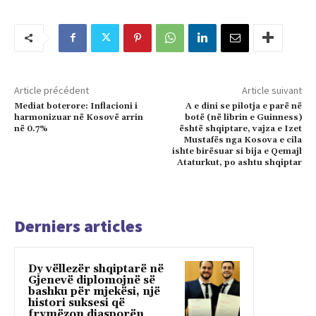
Article précédent
Article suivant
Mediat boterore: Inflacioni i
A e dini se pilotja e parë në
harmonizuar në Kosovë arrin
botë (në librin e Guinness)
në 0.7%
është shqiptare, vajza e Izet
Mustafës nga Kosova e cila
ishte birësuar si bija e Qemajl
Ataturkut, po ashtu shqiptar
Derniers articles
Dy vëllezër shqiptarë në
Gjenevë diplomojnë së
bashku për mjekësi, një
histori suksesi që
frymëzon diasporën