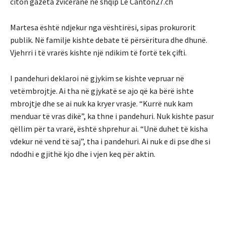
citon gazeta zvicerane ne shqip Le Canton27.ch
Martesa është ndjekur nga vështirësi, sipas prokurorit
publik. Në familje kishte debate të përsëritura dhe dhunë.
Vjehrri i të vrarës kishte një ndikim të fortë tek çifti.
I pandehuri deklaroi në gjykim se kishte vepruar në
vetëmbrojtje. Ai tha në gjykatë se ajo që ka bërë ishte
mbrojtje dhe se ai nuk ka kryer vrasje. “Kurrë nuk kam
menduar të vras ​​dikë”, ka thne i pandehuri. Nuk kishte pasur
qëllim për ta vrarë, është shprehur ai. “Unë duhet të kisha
vdekur në vend të saj”, tha i pandehuri. Ai nuk e di pse dhe si
ndodhi e gjithë kjo dhe i vjen keq për aktin.