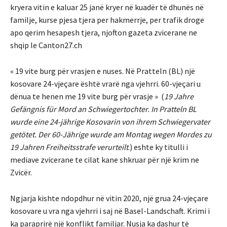
kryera vitin e kaluar 25 janë kryer në kuadër të dhunës në
familje, kurse pjesa tjera per hakmerrje, per trafik droge
apo qerim hesapesh tjera, njofton gazeta zvicerane ne
shqip le Canton27.ch
« 19 vite burg për vrasjen e nuses. Në Pratteln (BL) një
kosovare 24-vjeçare është vrarë nga vjehrri. 60-vjeçari u
dënua te henen me 19 vite burg për vrasje » (
19 Jahre
Gefängnis für Mord an Schwiegertochter. In Pratteln BL
wurde eine 24-jährige Kosovarin von ihrem Schwiegervater
getötet. Der 60-Jährige wurde am Montag wegen Mordes zu
19 Jahren Freiheitsstrafe verurteilt
.) eshte ky titulli i
mediave zvicerane te cilat kane shkruar për një krim ne
Zvicër.
Ngjarja kishte ndopdhur në vitin 2020, një grua 24-vjeçare
kosovare u vra nga vjehrri i saj në Basel-Landschaft. Krimi i
ka paraprirë një konflikt familjar. Nusja ka dashur të