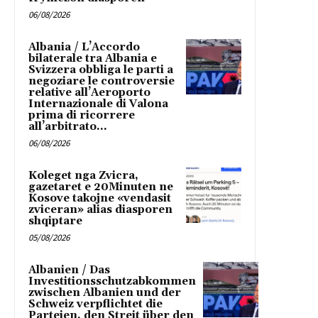
06/08/2026
Albania / L’Accordo
bilaterale tra Albania e
Svizzera obbliga le parti a
negoziare le controversie
relative all’Aeroporto
Internazionale di Valona
prima di ricorrere
all’arbitrato...
06/08/2026
Koleget nga Zvicra,
gazetaret e 20Minuten ne
Kosove takojne «vendasit
zviceran» alias diasporen
shqiptare
05/08/2026
Albanien / Das
Investitionsschutzabkommen
zwischen Albanien und der
Schweiz verpflichtet die
Parteien, den Streit über den