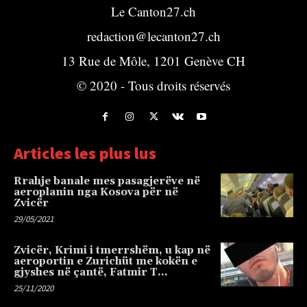
Le Canton27.ch
redaction@lecanton27.ch
13 Rue de Môle, 1201 Genève CH
© 2020 - Tous droits réservés
Articles les plus lus
Rrahje banale mes pasagjerëve në
aeroplanin nga Kosova për në
Zvicër
29/05/2021
Zvicër, Krimi i tmerrshëm, u kap në
aeroportin e Zurichüt me kokën e
gjyshes në çantë, Fatmir T…
25/11/2020