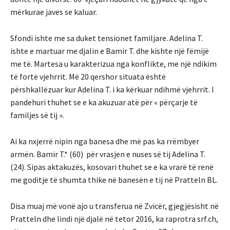
mërkurae javes se kaluar.
Sfondi ishte me sa duket tensionet familjare. Adelina T.
ishte e martuar me djalin e Bamir T. dhe kishte një fëmijë
me të. Martesa u karakterizua nga konflikte, me një ndikim
të fortë vjehrrit. Më 20 qershor situata është
përshkallëzuar kur Adelina T. i ka kërkuar ndihmë vjehrrit. I
pandehuri thuhet se e ka akuzuar atë për « përçarje të
familjes së tij ».
Ai ka nxjerrë nipin nga banesa dhe më pas ka rrëmbyer
armën. Bamir T.* (60) për vrasjen e nuses së tij Adelina T.
(24). Sipas aktakuzës, kosovari thuhet se e ka vrarë të renë
me goditje të shumta thike në banesën e tij në Pratteln BL.
Disa muaj më vonë ajo u transferua në Zvicër, gjegjësisht në
Pratteln dhe lindi një djalë në tetor 2016, ka raprotra srf.ch,