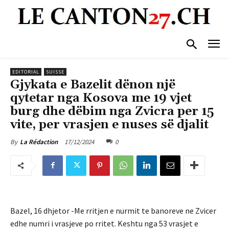
EDITORIAL
SUISSE
Gjykata e Bazelit dënon një
qytetar nga Kosova me 19 vjet
burg dhe dëbim nga Zvicra per 15
vite, per vrasjen e nuses së djalit
17/12/2024
0
By
La Rédaction
Bazel, 16 dhjetor -Me rritjen e nurmit te banoreve ne Zvicer
edhe numri i vrasjeve po rritet. Keshtu nga 53 vrasjet e