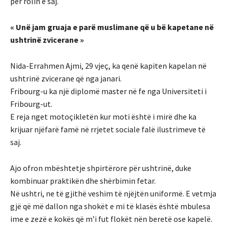
për rolin e saj.
« Unë jam gruaja e parë muslimane që u bë kapetane në
ushtrinë zvicerane »
Nida-Errahmen Ajmi, 29 vjeç, ka qenë kapiten kapelan në
ushtrinë zvicerane që nga janari.
Fribourg-u ka një diplomë master në fe nga Universiteti i
Fribourg-ut.
E reja nget motoçikletën kur moti është i mirë dhe ka
krijuar njëfarë famë në rrjetet sociale falë ilustrimeve të
saj.
Ajo ofron mbështetje shpirtërore për ushtrinë, duke
kombinuar praktikën dhe shërbimin fetar.
Në ushtri, ne të gjithë veshim të njëjtën uniformë. E vetmja
gjë që më dallon nga shokët e mi të klasës është mbulesa
ime e zezë e kokës që m’i fut flokët nën beretë ose kapelë.