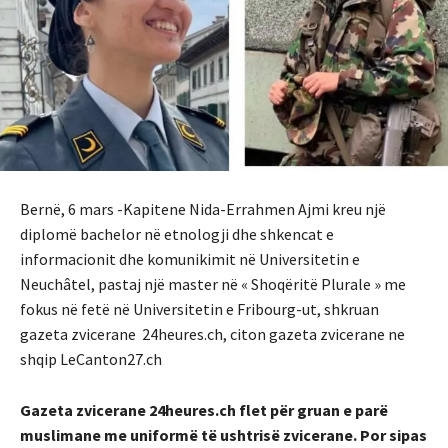
Bernë, 6 mars -Kapitene Nida-Errahmen Ajmi kreu një
diplomë bachelor në etnologji dhe shkencat e
informacionit dhe komunikimit në Universitetin e
Neuchâtel, pastaj një master në « Shoqëritë Plurale » me
fokus në fetë në Universitetin e Fribourg-ut, shkruan
gazeta zvicerane 24heures.ch, citon gazeta zvicerane ne
shqip LeCanton27.ch
Gazeta zvicerane 24heures.ch flet për gruan e parë
muslimane me uniformë të ushtrisë zvicerane. Por sipas