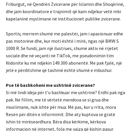
Friburgut, në Qendrën Zvicerane për Islamin dhe Shoqërinë,
dhe jam koordinatore e trajnimit që kam ndjekur vetë mbi
kapelaninë myslimane në institucionet publike zvicerane.
Sportiv, merrem shumë me palestër, jam i apasionuar edhe
pas motorëve dhe, kur moti është i mirë, ngas një BMW S
1000 R. Së fundi, jam një ilustrues, shumë aktiv në rrjetet
sociale dhe në veçanti në TikTok, me pseudonimin tim
Nidonite ku më ndjekin 149.300 abonentë. Me pak fjalë, një
jetë e përditshme që tashmë është shumë e mbushur.
Pse të bashkoheni me ushtrinë zvicerane?
Si më lindi ideja për t’u bashkuar me ushtrinë? Erdhi pak nga
pak. Në fillim, me të vërtetë mendova se si grua dhe
muslimane, nuk ishte për mua. Më pas, kur u rrita, mora
ftesën për ditën e informimit. Dhe aty kuptova se gratë
ishin të mirëseardhura. Bëra disa kërkime, kërkova
informacion në internet, fola me vajza që kishin pasur