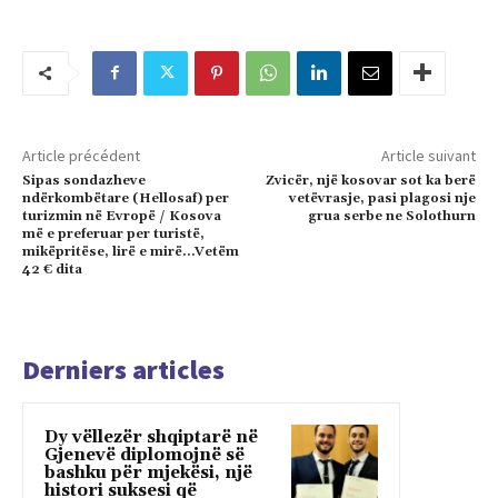
Article précédent
Article suivant
Sipas sondazheve
Zvicër, një kosovar sot ka berë
ndërkombëtare (Hellosaf) per
vetëvrasje, pasi plagosi nje
turizmin në Evropë / Kosova
grua serbe ne Solothurn
më e preferuar per turistë,
mikëpritëse, lirë e mirë…Vetëm
42 € dita
Derniers articles
Dy vëllezër shqiptarë në
Gjenevë diplomojnë së
bashku për mjekësi, një
histori suksesi që