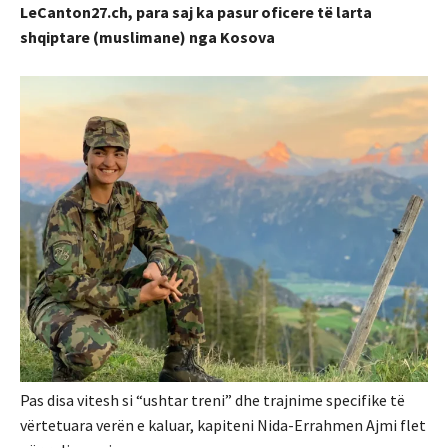
LeCanton27.ch, para saj ka pasur oficere të larta
shqiptare (muslimane) nga Kosova
Pas disa vitesh si “ushtar treni” dhe trajnime specifike të
vërtetuara verën e kaluar, kapiteni Nida-Errahmen Ajmi flet