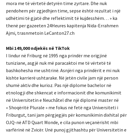
mora me të vërtetë detyrën time zyrtare. Dhe nuk
pendohem për zgjedhjen time, sepse është rezultat i një
udhëtimi të gjatë dhe reflektimit të kujdesshëm… » ka
thenë per gazeeten 24Heures kapitenja Nida-Errahmen
Ajmi, trasnmetoin LeCanton27.ch
Mbi 149,000 ndjekës në TikTok
I lindur në Friburg në 1995 nga prindër me origjinë
tuniziane, asgjë nuk më paracaktoi me të vërtetë të
bashkohesha me ushtrinë. Asnjëri nga prindërit e mi nuk
kishte karrierë ushtarake. Në jetën civile jam një person
shumë aktiv dhe kurioz. Pas një diplome bachelor në
etnologji dhe shkencat e informacionit dhe komunikimit
në Universitetin e Neuchâtel dhe një diplomë master në
« Shoqëritë Plurale » me fokus në fetë nga Universiteti i
Friburgut, tani jam përgjegjës për komunikimin dixhital për
OJQ-në ATD Quart Monde, e cila punon veçanërisht mbi
varfërinë në Zvicër. Unë punoj gjithashtu për Universitetin e