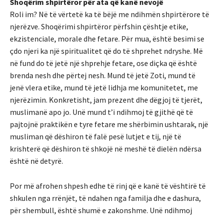
Shoqërim shpirtëror për ata që kanë nevojë
Roli im? Në të vërtetë ka të bëjë me ndihmën shpirtërore të
njerëzve. Shoqërimi shpirtëror përfshin çështje etike,
ekzistenciale, morale dhe fetare. Për mua, është besimi se
çdo njeri ka një spiritualitet që do të shprehet ndryshe. Më
në fund do të jetë një shprehje fetare, ose diçka që është
brenda nesh dhe përtej nesh. Mund të jetë Zoti, mund të
jenë vlera etike, mund të jetë lidhja me komunitetet, me
njerëzimin. Konkretisht, jam prezent dhe dëgjoj të tjerët,
muslimanë apo jo. Unë mund t’i ndihmoj të gjithë që të
pajtojnë praktikën e tyre fetare me shërbimin ushtarak, një
musliman që dëshiron të falë pesë lutjet e tij, një të
krishterë që dëshiron të shkojë në meshë të dielën ndërsa
është në detyrë.
Por më afrohen shpesh edhe të rinj që e kanë të vështirë të
shkulen nga rrënjët, të ndahen nga familja dhe e dashura,
për shembull, është shumë e zakonshme. Unë ndihmoj