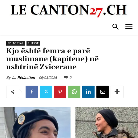
EDITORIAL
SUISSE
Kjo është femra e parë
muslimane (kapitene) në
ushtrinë Zvicerane
06/03/2025
0
By
La Rédaction