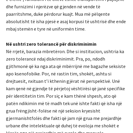
dhe furnizimi i njerëzve që gjenden në vende të
paarritshme, duke përdorur kuajt. Mua më pëlqente
absolutisht të isha pjesë e asaj korpusi të ushtrisë dhe ende
mbaj stemën e tyre në uniformën time.
Në ushtri zero tolerancë për diskriminimin
Në rrjetë, barazia mbretëron. Dhe si institucion, ushtria ka
zero tolerancë ndaj diskriminimit. Pra, po, ndodh
gjithmonë që ka nga ata që mbërrijnë me bagazhe seksiste
apo ksenofobike. Por, në rastin tim, shokët, ashtu si
drejtuesit, nxituan t’i kthenin gjërat në perspektivë. Unë
kam qenë në gjendje të përjetoj vështirësi që janë specifike
për identitetin tim. Por siç e kam thënë shpesh, ato që
patën ndikimin më të madh tek unë ishte fakti që isha një
grua frëngjisht-folëse në një seksion kryesisht
gjermanishtfolës dhe fakti që jam një grua me prejardhje
urbane dhe intelektuale që duhej të evoloja me shokët e
klasës nga një prejardhje më rurale dhe manuale.