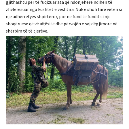
gjithashtu për të fuqizuar ata që ndonjëherë ndihen të
zhvlerësuar nga kushtet e vështira. Nuk e shoh fare veten si
një udhërrëfyes shpirtëror, por në fund të fundit si një
shoqëruese që vë aftësitë dhe përvojën e saj dëgjimore në
shërbim të të tjerëve.