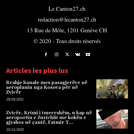
Le Canton27.ch
redaction@lecanton27.ch
13 Rue de Môle, 1201 Genève CH
© 2020 - Tous droits réservés
Articles les plus lus
Rrahje banale mes pasagjerëve në
aeroplanin nga Kosova për në
Zvicër
29/05/2021
Zvicër, Krimi i tmerrshëm, u kap në
aeroportin e Zurichüt me kokën e
gjyshes në çantë, Fatmir T…
25/11/2020