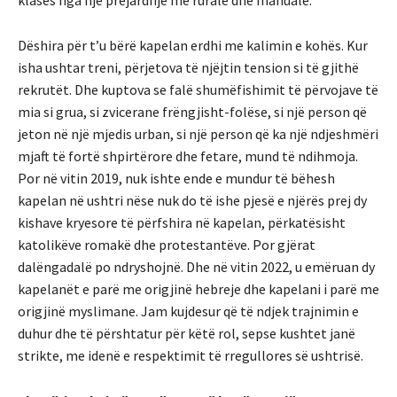
Dëshira për t’u bërë kapelan erdhi me kalimin e kohës. Kur
isha ushtar treni, përjetova të njëjtin tension si të gjithë
rekrutët. Dhe kuptova se falë shumëfishimit të përvojave të
mia si grua, si zvicerane frëngjisht-folëse, si një person që
jeton në një mjedis urban, si një person që ka një ndjeshmëri
mjaft të fortë shpirtërore dhe fetare, mund të ndihmoja.
Por në vitin 2019, nuk ishte ende e mundur të bëhesh
kapelan në ushtri nëse nuk do të ishe pjesë e njërës prej dy
kishave kryesore të përfshira në kapelan, përkatësisht
katolikëve romakë dhe protestantëve. Por gjërat
dalëngadalë po ndryshojnë. Dhe në vitin 2022, u emëruan dy
kapelanët e parë me origjinë hebreje dhe kapelani i parë me
origjinë myslimane. Jam kujdesur që të ndjek trajnimin e
duhur dhe të përshtatur për këtë rol, sepse kushtet janë
strikte, me idenë e respektimit të rregullores së ushtrisë.