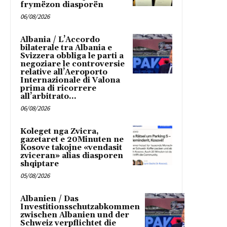
frymëzon diasporën
06/08/2026
Albania / L’Accordo
bilaterale tra Albania e
Svizzera obbliga le parti a
negoziare le controversie
relative all’Aeroporto
Internazionale di Valona
prima di ricorrere
all’arbitrato...
06/08/2026
Koleget nga Zvicra,
gazetaret e 20Minuten ne
Kosove takojne «vendasit
zviceran» alias diasporen
shqiptare
05/08/2026
Albanien / Das
Investitionsschutzabkommen
zwischen Albanien und der
Schweiz verpflichtet die