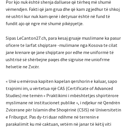
Por kjo nuk është shenja dalluese që tërheq më shumë
vëmendjen. Fakti që jam grua dhe që kam zgjedhur të shkoj
në ushtri kur nuk kam qenë i detyruar është në fund të
fundit ajo që ngre më shumë pikëpyetje.
Sipas LeCanton27.ch, para kesaj gruaje muslimane ka pasur
oficere te larfat shqiptare -mulimane nga Kosova te cilat
jane krenare qe jane shqiptare por edhe me uniformë të
ushtrisë së shërbejne paqes dhe sigruise me uniofrme
helvetie ne Zvcër.
« Unë u emërova kapiten kapelan qershorin e kaluar, sapo
trajnimi im, u vërtetua një CAS (Certificate of Advanced
Studies) me temën « Praktikimi i mbështetjes shpirtërore
myslimane në institucionet publike », i ndjekur në Qendrën
Zvicerane për Islamin dhe Shoqërinë (CSIS) në Universitetin
e Friburgut. Pas dy-tri duar ndihme në terrenin e
parakalimit ku më caktuan, vetëm në janar të këtij viti