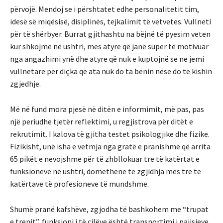
përvojë. Mendoj se i përshtatet edhe personalitetit tim,
idesë së miqësisë, disiplinës, tejkalimit të vetvetes. Vullneti
për të shërbyer. Burrat gjithashtu na bëjnë të pyesim veten
kur shkojmë në ushtri, mes atyre që janë super të motivuar
nga angazhimi ynë dhe atyre që nuk e kuptojnë se ne jemi
vullnetarë për diçka që ata nuk do ta bënin nëse do të kishin
zgjedhje.
Më në fund mora pjesë në ditën e informimit, më pas, pas
një periudhe tjetër reflektimi, u regjistrova për ditët e
rekrutimit. I kalova të gjitha testet psikologjike dhe fizike.
Fizikisht, unë isha e vetmja nga gratë e pranishme që arrita
65 pikët e nevojshme për të zhbllokuar tre të katërtat e
funksioneve në ushtri, domethënë të zgjidhja mes tre të
katërtave të profesioneve të mundshme.
Shumë pranë kafshëve, zgjodha të bashkohem me “trupat
e trenit”, funksioni i të cilëve është transportimi i pajisjeve