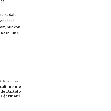
023.
së ka dalë
vjetër të
mit, bllokon
 Këshillin e
Article suivant
taliane me
 de Bartolo
 Gjermani