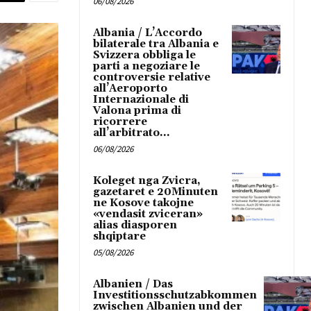
06/08/2026
Albania / L’Accordo
bilaterale tra Albania e
Svizzera obbliga le
parti a negoziare le
controversie relative
all’Aeroporto
Internazionale di
Valona prima di
ricorrere
all’arbitrato...
06/08/2026
Koleget nga Zvicra,
gazetaret e 20Minuten
ne Kosove takojne
«vendasit zviceran»
alias diasporen
shqiptare
05/08/2026
Albanien / Das
Investitionsschutzabkommen
zwischen Albanien und der