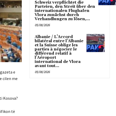
Schweiz verpflichtet die
Parteien, den Streit über den
internationalen Flughafen
Vlora zunächst durch
Verhandlungen zu lösen,...
05/08/2026
Albanie / L’Accord
bilatéral entre l’Albanie
et la Suisse oblige les
parties à négocier le
différend relatif à
l’Aéroport
international de Vlora
avant tout...
 gazeta e
05/08/2026
e cilen me
jti Kosova?
ifikon të