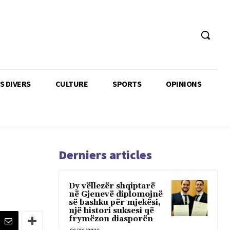
TS DIVERS
CULTURE
SPORTS
OPINIONS
Derniers articles
Dy vëllezër shqiptarë
në Gjenevë diplomojnë
së bashku për mjekësi,
një histori suksesi që
frymëzon diasporën