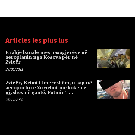
Articles les plus lus
Rrahje banale mes pasagjerëve në
aeroplanin nga Kosova për në
Zvicër
29/05/2021
Zvicër, Krimi i tmerrshëm, u kap në
aeroportin e Zurichüt me kokën e
gjyshes në çantë, Fatmir T…
25/11/2020