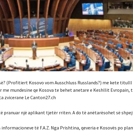
sisë? (Profitiert Kosovo vom Ausschluss Russlands?) me kete titulll
 me mundesine qe Kosova te behet anetare e Keshllit Evropain, t
eta zvicerane Le Canton27.ch
të pranuar një aplikant tjetër rriten. A do të anëtarësohet së shpe
as informacioneve të F.A.Z. Nga Prishtina, qeveria e Kosovës po plan