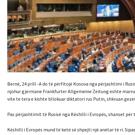
Bernë, 24 prill -A do të përfitojë Kosova nga përjashtimi i Ru
njohur gjermane Frankfurter Allgemeine Zeitung eshte marrur
vite te tera e kishte bllokuar diktatori rus Putin, shkruan gez
Pas përjashtimit të Rusisë nga Këshilli i Evropës, shanset për 
Këshilli i Evropës mund të ketë së shpejti një anëtar të ri. Sip