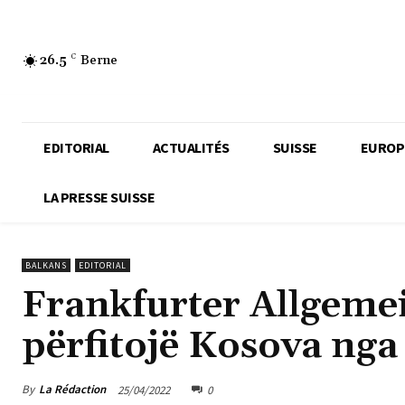
26.5
C
Berne
EDITORIAL
ACTUALITÉS
SUISSE
EUROP
LA PRESSE SUISSE
BALKANS
EDITORIAL
Frankfurter Allgemei
përfitojë Kosova nga
By
La Rédaction
25/04/2022
0