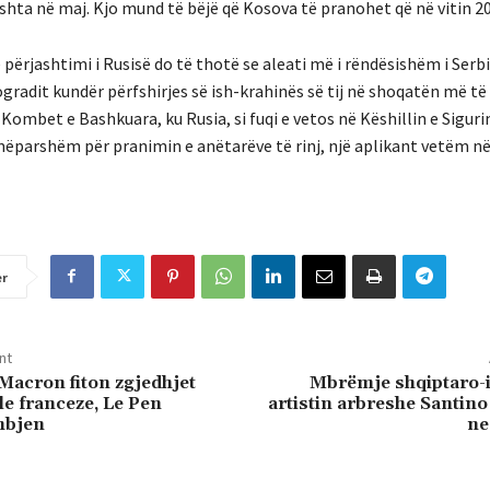
shta në maj. Kjo mund të bëjë që Kosova të pranohet që në vitin 2
përjashtimi i Rusisë do të thotë se aleati më i rëndësishëm i Serbi
gradit kundër përfshirjes së ish-krahinës së tij në shoqatën më të 
mbet e Bashkuara, ku Rusia, si fuqi e vetos në Këshillin e Siguri
mëparshëm për pranimin e anëtarëve të rinj, një aplikant vetëm në
er
nt
acron fiton zgjedhjet
Mbrëmje shqiptaro-i
le franceze, Le Pen
artistin arbreshe Santino
mbjen
ne