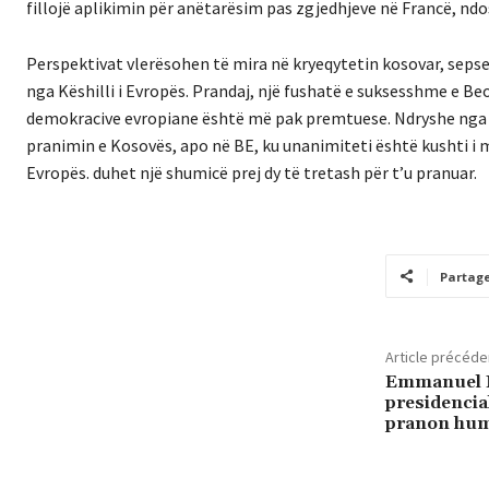
fillojë aplikimin për anëtarësim pas zgjedhjeve në Francë, ndo
Perspektivat vlerësohen të mira në kryeqytetin kosovar, sepse 
nga Këshilli i Evropës. Prandaj, një fushatë e suksesshme e Beo
demokracive evropiane është më pak premtuese. Ndryshe nga Ko
pranimin e Kosovës, apo në BE, ku unanimiteti është kushti i 
Evropës. duhet një shumicë prej dy të tretash për t’u pranuar.
Partag
Article précéde
Emmanuel M
presidencia
pranon hu