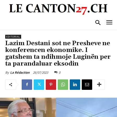
EDITORIAL
Lazim Destani sot ne Presheve ne
konferencen ekonomike. I
gatshem ta ndihmoje Luginën per
ta parandaluar eksodin
26/07/2023
0
By
La Rédaction