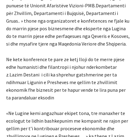
punuese të Unionit Afaristëve Vizioni-PMB.Departamenti
për Zhvillim, Departamenti i Bujqsisë, Departamenti i
Gruas.. » thone nga organizatoret e konfetences ne fjale ku
do marrin pjese pos biznesmene dhe eksperte nga Lugina
do te marrin pjese edhe perfaqesues nga Qeveris e Kosoves,
si dhe mysafire tjere nga Maqedonia Veriore dhe Shqiperia.
Ne kete konference te pare ze ketj lloji do te merre pjese
edhe humanisti dhe filantropi i njohur nderkombetar
z.Lazim Destani i cili ka shprehur gatshmerine per ta
ndihmuar Ligunin e Presheves me qellim te zhvillimit
ekonomik fhe biznesit per te hapur vende te lira puna per
ta parandaluar eksodin
«Ne Lugine kemi angazhuar ekipet tona, tre manaxher te
ecologut te lidhin bashkepunim me kompanit ne rajon per
qellim per t’i kontribouar proceseve ekonomike dhe
zhvillimore ne Luginen e Presheves… » ka thene z.Lazim