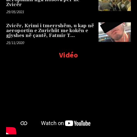
Zvicër
29/05/2021
Zvicër, Krimi i tmerrshëm, u kap në
aeroportin e Zurichüt me kokën e
gjyshes në çantë, Fatmir T…
25/11/2020
Vidéo