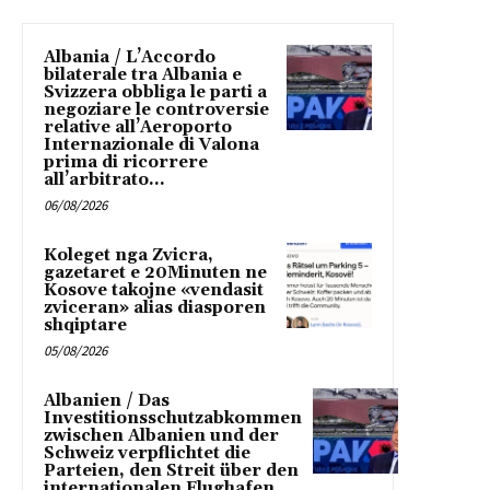
Albania / L’Accordo
bilaterale tra Albania e
Svizzera obbliga le parti a
negoziare le controversie
relative all’Aeroporto
Internazionale di Valona
prima di ricorrere
all’arbitrato...
06/08/2026
Koleget nga Zvicra,
gazetaret e 20Minuten ne
Kosove takojne «vendasit
zviceran» alias diasporen
shqiptare
05/08/2026
Albanien / Das
Investitionsschutzabkommen
zwischen Albanien und der
Schweiz verpflichtet die
Parteien, den Streit über den
internationalen Flughafen