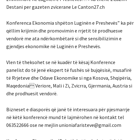
Destani per gazeten zvicerane Le Canton27.ch
Konferenca Ekonomia shpëton Luginën e Preshevës” ka për
qëllim krijimin dhe promovimin e rrjetit të prodhuesve
vendorë me ata ndërkombëtarë si dhe sensibilizimin e
gjendjes ekonomike në Luginën e Preshevës.
Vlen të theksohet se në kuadër të kësaj Konference
panelist do të jenë ekspert të fushës së bujqësisë, musafirë
të Rrjeteve dhe Odave Ekonomike si nga Kosova, Shqipëria,
Maqedonia Veriore, Mali i Zi, Zvicrra, Gjermania, Austria si
dhe prodhuesit vendorë.
Bizneset e diasporës që janë të interesuara për pjesmarrje
në këtë konferencë mund të lajmërohen në kontakt tel
063522666 ose ne mejlin unioniafaristeve@gmail.com