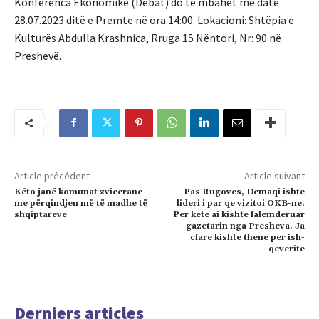
Konferenca Ekonomike (Debat) do të mbahet më datë
28.07.2023 ditë e Premte në ora 14:00. Lokacioni: Shtëpia e
Kulturës Abdulla Krashnica, Rruga 15 Nëntori, Nr: 90 në
Preshevë.
Article précédent
Article suivant
Këto janë komunat zvicerane
Pas Rugoves, Demaqi ishte
me përqindjen më të madhe të
lideri i par qe vizitoi OKB-ne.
shqiptareve
Per kete ai kishte falemderuar
gazetarin nga Presheva. Ja
cfare kishte thene per ish-
qeverite
Derniers articles