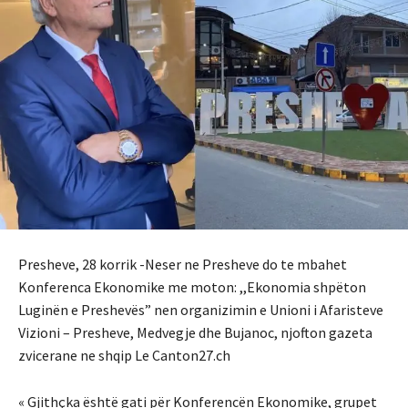
Presheve, 28 korrik -Neser ne Presheve do te mbahet
Konferenca Ekonomike me moton: ,,Ekonomia shpëton
Luginën e Preshevës” nen organizimin e Unioni i Afaristeve
Vizioni – Presheve, Medvegje dhe Bujanoc, njofton gazeta
zvicerane ne shqip Le Canton27.ch
« Gjithçka është gati për Konferencën Ekonomike, grupet