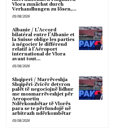
Vlora zunächst durch
Verhandlungen zu lösen,...
05/08/2026
Albanie / L’Accord
bilatéral entre l’Albanie et
la Suisse oblige les parties
à négocier le différend
relatif à l’Aéroport
international de Vlora
avant tout...
05/08/2026
Shqiperi / Marrëveshja
Shqipëri-Zvicër detyron
palët të negociojnë lidhur
me mosmarrëveshjet për
Aeroportin
Ndërkombëtar të Vlorës
para se te përfundojë në
arbitrazh ndërkombëtar
05/08/2026