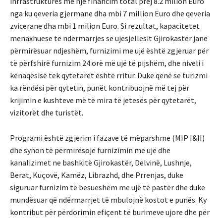
infrastrukturës me nje financim total prej 8.2 milion Euro
nga ku qeveria gjermane dha mbi 7 million Euro dhe qeveria
zvicerane dha mbi 1 milion Euro. Si rezultat, kapacitetet
menaxhuese të ndërmarrjes së ujësjellësit Gjirokastër janë
përmirësuar ndjeshëm, furnizimi me ujë është zgjeruar për
të përfshirë furnizim 24 orë më ujë të pijshëm, dhe niveli i
kënaqësisë tek qytetarët është rritur. Duke qenë se turizmi
ka rëndësi për qytetin, punët kontribuojnë më tej për
krijimin e kushteve më të mira të jetesës për qytetarët,
vizitorët dhe turistët.
Programi është zgjerim i fazave të mëparshme (MIP I&II)
dhe synon të përmirësojë furnizimin me ujë dhe
kanalizimet ne bashkitë Gjirokastër, Delvinë, Lushnje,
Berat, Kuçovë, Kamëz, Librazhd, dhe Prrenjas, duke
siguruar furnizim të besueshëm me ujë të pastër dhe duke
mundësuar që ndërmarrjet të mbulojnë kostot e punës. Ky
kontribut për përdorimin efiçent të burimeve ujore dhe për