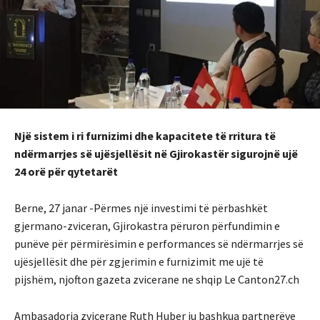
Një sistem i ri furnizimi dhe kapacitete të rritura të
ndërmarrjes së ujësjellësit në Gjirokastër sigurojnë ujë
24 orë për qytetarët
Berne, 27 janar -Përmes një investimi të përbashkët
gjermano-zviceran, Gjirokastra përuron përfundimin e
punëve për përmirësimin e performances së ndërmarrjes së
ujësjellësit dhe për zgjerimin e furnizimit me ujë të
pijshëm, njofton gazeta zvicerane ne shqip Le Canton27.ch
Ambasadorja zvicerane Ruth Huber ju bashkua partnerëve