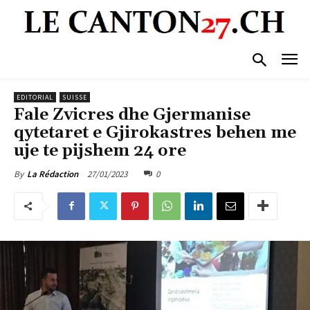
EDITORIAL
SUISSE
Fale Zvicres dhe Gjermanise
qytetaret e Gjirokastres behen me
uje te pijshem 24 ore
27/01/2023
0
By
La Rédaction