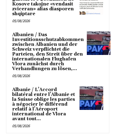
Kosove takojne «vendasit
zviceran» alias diasporen
shqiptare
05/08/2026
Albanien / Das
Investitionsschutzabkommen
zwischen Albanien und der
Schweiz verpflichtet die
Parteien, den Streit über den
internationalen Flughafen
Vlora zunächst durch
Verhandlungen zu lösen,...
05/08/2026
Albanie / L’Accord
bilatéral entre l’Albanie et
la Suisse oblige les parties
à négocier le différend
relatif à l’Aéroport
international de Vlora
avant tout...
05/08/2026