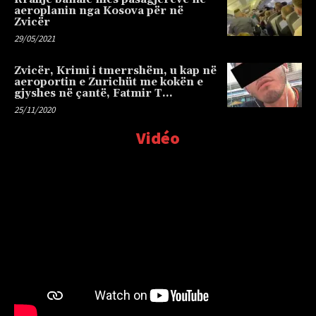
aeroplanin nga Kosova për në
Zvicër
29/05/2021
Zvicër, Krimi i tmerrshëm, u kap në
aeroportin e Zurichüt me kokën e
gjyshes në çantë, Fatmir T…
25/11/2020
Vidéo