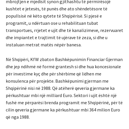
mbrojtjen e mjedisit synon gjithashtu të përmirësojë
kushtet e jetesës, të punës dhe ato shëndetësore të
popullsisë në këto qytete të Shqipërisë. Si pjesë e
programit, u ndërtuan ose u rehabilituan tubat
transportues, rrjetet e ujit dhe të kanalizimeve, rezervuaret
dhe impiantet e trajtimit të ujërave të zeza, si dhe u
instaluan metrat matës nëpër banesa.
Në Shqipëri, KfW zbaton Bashkëpunimin Financiar Gjerman
dhe jep ndihmë në formë grantesh si dhe hua koncesionale
për investime kyç dhe për shërbime që lidhen me
konsulenca për projekte. Bashkëpunimi gjerman me
Shqipërinë nisi në 1988. Që atëherë qeveria gjermane ka
përkushtuar mbi një milliard Euro. Sektori i ujit është një
fushë me përparësi brenda programit me Shqipërinë, për të
cilin qeveria gjermane ka përkushtuar mbi 364 milion Euro
që nga 1988.