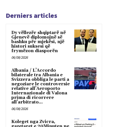
Derniers articles
Dy vëllezër shqiptarë në
Gjenevë diplomojnë së
bashku për mjekësi, një
histori suksesi që
frymëzon diasporën
06/08/2026
Albania / L’Accordo
bilaterale tra Albania e
Svizzera obbliga le parti a
negoziare le controversie
relative all’Aeroporto
Internazionale di Valona
prima di ricorrere
all’arbitrato...
06/08/2026
Koleget nga Zvicra,
gazetaret e 20Minuten ne