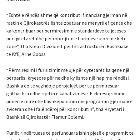
“Është e rëndësishme që kontributi financiar gjerman në
rastin e Gjirokastrës është zbatuar në mënyrë efiçente dhe
ka kontribuar për përmirësimin e standardeve të jetesës
për qytetarët dhe për mbrojten e burimeve ujore në këtë
zonë”, tha Kreu i Divizionit për Infrastrukturën Bashkiake
të KfË, Arne Gooss.
“Përmirësimi i furnizimit me ujë për qytetarët ka qenë një
përparësi kryesore për ne dhe ky është një hap me rëndësi.
Bashkia do të vazhdojë përpjekjet për të përmirësuar
gjithashtu edhe rrjetin e kanalizimeve. E vlerësoj shumë
punën e mirë dhe bashkëpunimin me programin gjermano-
zviceran dhe i falëndëroj për kontributin”, tha Kryetari i
Bashkisë Gjirokastër Flamur Golemi.
Punët rindërtuese të përfunduara ishin pjesë e programit të