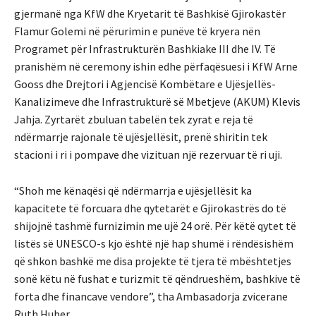
gjermanë nga KfW dhe Kryetarit të Bashkisë Gjirokastër
Flamur Golemi në përurimin e punëve të kryera nën
Programet për Infrastrukturën Bashkiake III dhe IV. Të
pranishëm në ceremony ishin edhe përfaqësuesi i KfW Arne
Gooss dhe Drejtori i Agjencisë Kombëtare e Ujësjellës-
Kanalizimeve dhe Infrastrukturë së Mbetjeve (AKUM) Klevis
Jahja. Zyrtarët zbuluan tabelën tek zyrat e reja të
ndërmarrje rajonale të ujësjellësit, prenë shiritin tek
stacioni i ri i pompave dhe vizituan një rezervuar të ri uji.
“Shoh me kënaqësi që ndërmarrja e ujësjellësit ka
kapacitete të forcuara dhe qytetarët e Gjirokastrës do të
shijojnë tashmë furnizimin me ujë 24 orë. Për këtë qytet të
listës së UNESCO-s kjo është një hap shumë i rëndësishëm
që shkon bashkë me disa projekte të tjera të mbështetjes
sonë këtu në fushat e turizmit të qëndrueshëm, bashkive të
forta dhe financave vendore”, tha Ambasadorja zvicerane
Ruth Huber.