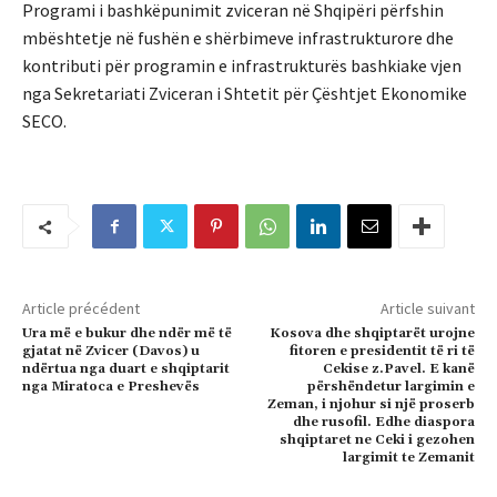
Programi i bashkëpunimit zviceran në Shqipëri përfshin
mbështetje në fushën e shërbimeve infrastrukturore dhe
kontributi për programin e infrastrukturës bashkiake vjen
nga Sekretariati Zviceran i Shtetit për Çështjet Ekonomike
SECO.
Article précédent
Article suivant
Ura më e bukur dhe ndër më të
Kosova dhe shqiptarët urojne
gjatat në Zvicer (Davos) u
fitoren e presidentit të ri të
ndërtua nga duart e shqiptarit
Cekise z.Pavel. E kanë
nga Miratoca e Preshevës
përshëndetur largimin e
Zeman, i njohur si një proserb
dhe rusofil. Edhe diaspora
shqiptaret ne Ceki i gezohen
largimit te Zemanit