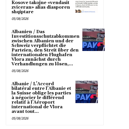
Kosove takojne «vendasit
zviceran» alias diasporen
shqiptare
05/08/2026
Albanien / Das
Investitionsschutzabkommen
zwischen Albanien und der
Schweiz verpflichtet die
Parteien, den Streit über den
internationalen Flughafen
Vlora zunächst durch
Verhandlungen zu lösen,...
05/08/2026
Albanie / L’Accord
bilatéral entre l’Albanie et
la Suisse oblige les parties
à négocier le différend
relatif à l’Aéroport
international de Vlora
avant tout...
05/08/2026