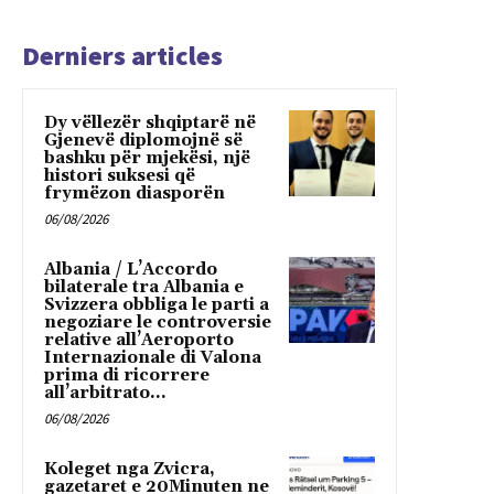
Derniers articles
Dy vëllezër shqiptarë në
Gjenevë diplomojnë së
bashku për mjekësi, një
histori suksesi që
frymëzon diasporën
06/08/2026
Albania / L’Accordo
bilaterale tra Albania e
Svizzera obbliga le parti a
negoziare le controversie
relative all’Aeroporto
Internazionale di Valona
prima di ricorrere
all’arbitrato...
06/08/2026
Koleget nga Zvicra,
gazetaret e 20Minuten ne