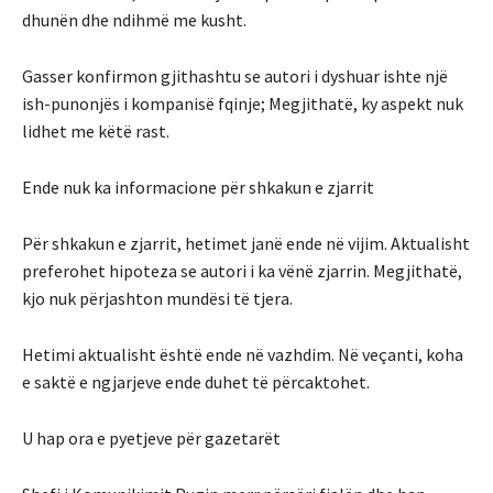
dhunën dhe ndihmë me kusht.
Gasser konfirmon gjithashtu se autori i dyshuar ishte një
ish-punonjës i kompanisë fqinje; Megjithatë, ky aspekt nuk
lidhet me këtë rast.
Ende nuk ka informacione për shkakun e zjarrit
Për shkakun e zjarrit, hetimet janë ende në vijim. Aktualisht
preferohet hipoteza se autori i ka vënë zjarrin. Megjithatë,
kjo nuk përjashton mundësi të tjera.
Hetimi aktualisht është ende në vazhdim. Në veçanti, koha
e saktë e ngjarjeve ende duhet të përcaktohet.
U hap ora e pyetjeve për gazetarët