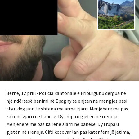
Bernë, 12 prill -Policia kantonale e Friburgut u dërgua në
një ndërtesë banimi në Epagny të enjten në mëngjes pasi
aty u dëgjuan të shtëna me armë zjarri. Menjëherë më pas
ka rënë zjarri në banesë. Dy trupa u gjetën në rrënoja.
Menjëherë më pas ka rënë zjarri në banesë. Dy trupa u
gjetën në rrënoja. Cifti kosovar lan pas kater fëmijë jetima,