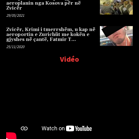
aeroplanin nga Kosova për në
Zvicër
29/05/2021
Zvicër, Krimi i tmerrshëm, u kap në
aeroportin e Zurichüt me kokën e
gjyshes në çantë, Fatmir T…
25/11/2020
Vidéo