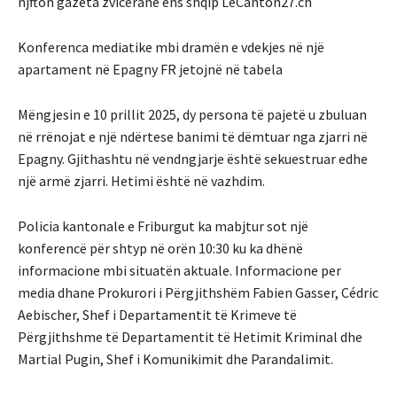
njfton gazeta zvicerane ens shqip LeCanton27.ch
Konferenca mediatike mbi dramën e vdekjes në një
apartament në Epagny FR jetojnë në tabela
Mëngjesin e 10 prillit 2025, dy persona të pajetë u zbuluan
në rrënojat e një ndërtese banimi të dëmtuar nga zjarri në
Epagny. Gjithashtu në vendngjarje është sekuestruar edhe
një armë zjarri. Hetimi është në vazhdim.
Policia kantonale e Friburgut ka mabjtur sot një
konferencë për shtyp në orën 10:30 ku ka dhënë
informacione mbi situatën aktuale. Informacione per
media dhane Prokurori i Përgjithshëm Fabien Gasser, Cédric
Aebischer, Shef i Departamentit të Krimeve të
Përgjithshme të Departamentit të Hetimit Kriminal dhe
Martial Pugin, Shef i Komunikimit dhe Parandalimit.