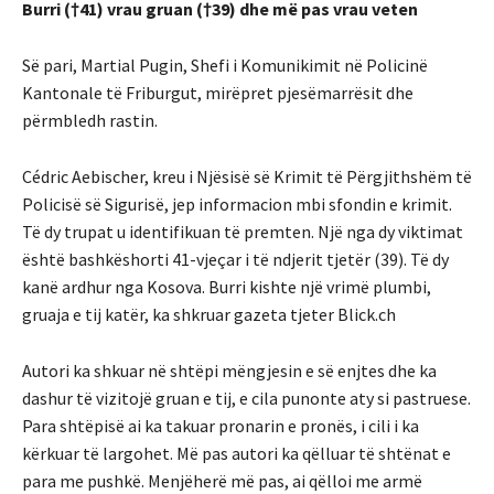
Burri (†41) vrau gruan (†39) dhe më pas vrau veten
Së pari, Martial Pugin, Shefi i Komunikimit në Policinë
Kantonale të Friburgut, mirëpret pjesëmarrësit dhe
përmbledh rastin.
Cédric Aebischer, kreu i Njësisë së Krimit të Përgjithshëm të
Policisë së Sigurisë, jep informacion mbi sfondin e krimit.
Të dy trupat u identifikuan të premten. Një nga dy viktimat
është bashkëshorti 41-vjeçar i të ndjerit tjetër (39). Të dy
kanë ardhur nga Kosova. Burri kishte një vrimë plumbi,
gruaja e tij katër, ka shkruar gazeta tjeter Blick.ch
Autori ka shkuar në shtëpi mëngjesin e së enjtes dhe ka
dashur të vizitojë gruan e tij, e cila punonte aty si pastruese.
Para shtëpisë ai ka takuar pronarin e pronës, i cili i ka
kërkuar të largohet. Më pas autori ka qëlluar të shtënat e
para me pushkë. Menjëherë më pas, ai qëlloi me armë