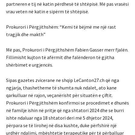
partneren e tij në katin përdhesë të shtëpisë. Më pas vrasësi
vrau veten në katin e sipërm të shtëpisë.
Prokurori i Përgjithshëm: “Kemi të bëjmë me një rast
tragjik dhe makth”
Më pas, Prokurori i Përgjithshëm Fabien Gasser merr fjalën.
Fillimisht kujton të afërmit dhe falënderon të gjitha
shërbimet e urgjencës.
Sipas gazetes zvicerane ne shqip LeCanton27.ch që nga
ngjarja, thashetheme të shumta nuk ndalet, ato kane
qarkulluar në rajon, veçanërisht për situatën e çiftit.
Prokurori i Përgjithshëm konfirmoi se procedimet e dhunës
në familje ishin në pritje që nga shtatori 2024 dhe se burri
ishte ndaluar nga 18 shtatori deri më 5 dhjetor 2024,
përpara se të lirohej në disa kushte, duke përfshirë një
urdhër ndalimi, mbështetje terapeutike për të përballuar