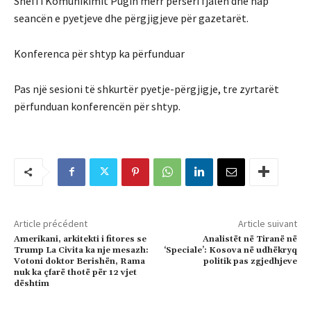
Shefi i Komunikimit Pugin merr përsëri fjalën dhe hap
seancën e pyetjeve dhe përgjigjeve për gazetarët.
Konferenca për shtyp ka përfunduar
Pas një sesioni të shkurtër pyetje-përgjigje, tre zyrtarët
përfunduan konferencën për shtyp.
Article précédent
Article suivant
Amerikani, arkitekti i fitores se
Analistët në Tiranë në
Trump La Civita ka nje mesazh:
‘Speciale’: Kosova në udhëkryq
Votoni doktor Berishën, Rama
politik pas zgjedhjeve
nuk ka çfarë thotë për 12 vjet
dështim