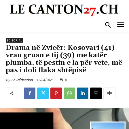
EDITORIAL
Drama në Zvicër: Kosovari (41)
vrau gruan e tij (39) me katër
plumba, të pestin e la për vete, më
pas i doli flaka shtëpisë
12/04/2025
0
By
La Rédaction