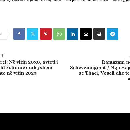
er
nt
el: Në vitin 2030, qyteti i
Ramazani n
shtë shumë i ndryshëm
Scheveningenit / Nga Hag
hte në vitin 2023
se Thaci, Veseli dhe te