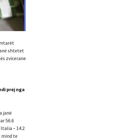
imtarët
janë shtetet
tës zvicerane
ndi prej nga
a janë
ar 56.6
Italia – 14.2
t mind te