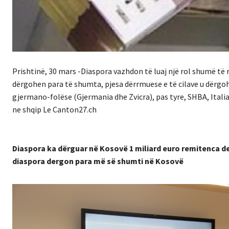
Prishtinë, 30 mars -Diaspora vazhdon të luaj një rol shumë t
dërgohen para të shumta, pjesa dërrmuese e të cilave u dërgo
gjermano-folëse (Gjermania dhe Zvicra), pas tyre, SHBA, Italia
ne shqip Le Canton27.ch
Diaspora ka dërguar në Kosovë 1 miliard euro remitenca deri
diaspora dergon para më së shumti në Kosovë