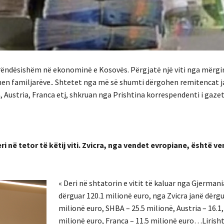
ë rëndësishëm në ekonominë e Kosovës. Përgjatë një viti nga mërg
hen familjarëve.. Shtetet nga më së shumti dërgohen remitencat 
, Austria, Franca etj, shkruan nga Prishtina korrespendenti i gaze
 në tetor të këtij viti. Zvicra, nga vendet evropiane, është ve
« Deri në shtatorin e vitit të kaluar nga Gjermani
dërguar 120.1 milionë euro, nga Zvicra janë dërgu
milionë euro, SHBA – 25.5 milionë, Austria – 16.1, 
milionë euro, Franca – 11.5 milionë euro…Lirish