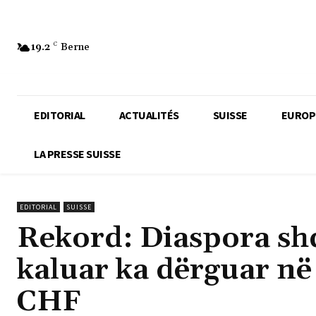
19.2
C
Berne
EDITORIAL
ACTUALITÉS
SUISSE
EUROP
LA PRESSE SUISSE
EDITORIAL
SUISSE
Rekord: Diaspora shq
kaluar ka dërguar në
CHF