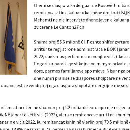
themi se diaspora ka dërguar në Kosovë 1 miliar
remitenca vitin e kaluar » ka thëne drejtori i BQ
Mehemti ne nje interviste dhene javen e kaluar 
zvicerane Le Canton27.ch
Shuma prej 56.6 milonë CHF eshte shifer zyrtare
arritur te regjistrone administrata e BQK (janar
2022, duek mos perfshire tre muajt e vitit) ketu
llogaritur paratë qe shkojne ne menyre private, 
dore, permes familjareve apo miqve. Nisur nga p
dhe numri pranise se diaspores shqiptare ne ven
ropiane, është vendi prej nga diaspora shqiptare dergojne me së 
emitencat arritën në shumën prej 1.2 miliardë euro apo një rritjen p
. Në janar të këtij viti (2023), vlera e remitencave arriti në shumën
anarin e vitit 2022, ku remitencat ishin në vlerën prej 70.5 milionë
e prej 18.9% në janar 2023, përderisa parashikimet e BQK-së sugjer