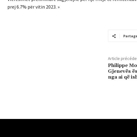
prej 6.7% për vitin 2023. »
Partag
Article précéde
Philippe Mor
Gjenevës ë
nga ai që is