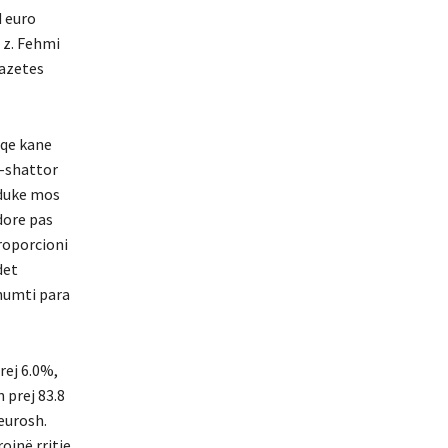
d euro
K z. Fehmi
gazetes
 qe kane
 -shattor
 duke mos
dore pas
roporcioni
det
shumti para
rej 6.0%,
 prej 83.8
 eurosh.
ojnë rritje