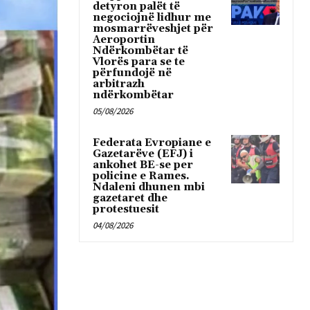
detyron palët të
negociojnë lidhur me
mosmarrëveshjet për
Aeroportin
Ndërkombëtar të
Vlorës para se te
përfundojë në
arbitrazh
ndërkombëtar
05/08/2026
Federata Evropiane e
Gazetarëve (EFJ) i
ankohet BE-se per
policine e Rames.
Ndaleni dhunen mbi
gazetaret dhe
protestuesit
04/08/2026