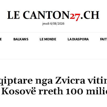
jeudi 6/08/2026
E
BALKANS
LE MONDE
LA DIASPORA
FAI
iptare nga Zvicra viti
 Kosovë rreth 100 mil