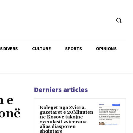
TS DIVERS
CULTURE
SPORTS
OPINIONS
Derniers articles
n e
Koleget nga Zvicra,
ionë
gazetaret e 20Minuten
ne Kosove takojne
«vendasit zviceran»
alias diasporen
shqiptare