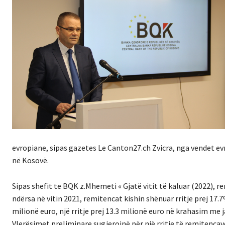
evropiane, sipas gazetes Le Canton27.ch Zvicra, nga vendet ev
në Kosovë.
Sipas shefit te BQK z.Mhemeti « Gjatë vitit të kaluar (2022), r
ndërsa në vitin 2021, remitencat kishin shënuar rritje prej 17.7%
milionë euro, një rritje prej 13.3 milionë euro në krahasim me j
Vlerësimet preliminare sugjerojnë për një rritje të remitencav