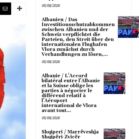
05/08/2026
Albanien / Das
Investitionsschutzabkommen
zwischen Albanien und der
Schweiz verpflichtet die
Parteien, den Streit über den
internationalen Flughafen
Vlora zunächst durch
Verhandlungen zu lösen,...
05/08/2026
Albanie / L’Accord
bilatéral entre l’Albanie
et la Suisse oblige les
parties à négocier le
différend relatif à
l’Aéroport
international de Vlora
avant tout...
05/08/2026
Shqiperi / Marrëveshja
Shqipëri-Zvicër