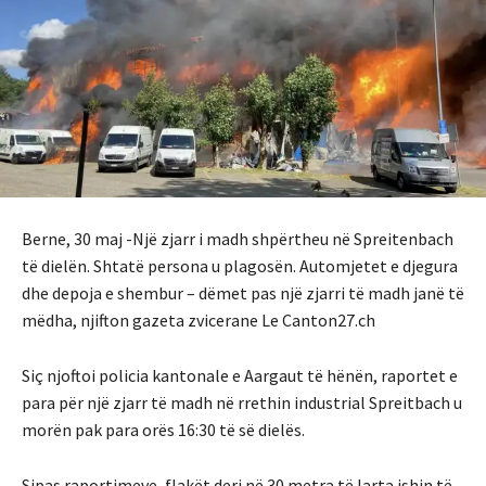
Berne, 30 maj -Një zjarr i madh shpërtheu në Spreitenbach
të dielën. Shtatë persona u plagosën. Automjetet e djegura
dhe depoja e shembur – dëmet pas një zjarri të madh janë të
mëdha, njifton gazeta zvicerane Le Canton27.ch
Siç njoftoi policia kantonale e Aargaut të hënën, raportet e
para për një zjarr të madh në rrethin industrial Spreitbach u
morën pak para orës 16:30 të së dielës.
Sipas raportimeve, flakët deri në 30 metra të larta ishin të