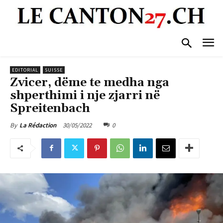
EDITORIAL
SUISSE
Zvicer, dëme te medha nga
shperthimi i nje zjarri në
Spreitenbach
30/05/2022
0
By
La Rédaction