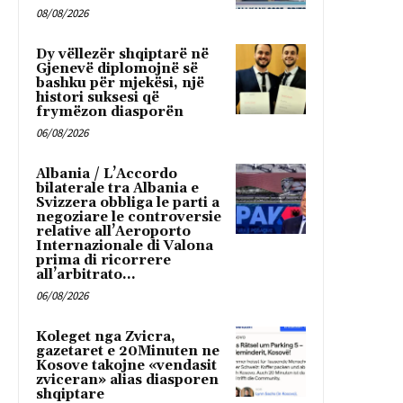
08/08/2026
Dy vëllezër shqiptarë në
Gjenevë diplomojnë së
bashku për mjekësi, një
histori suksesi që
frymëzon diasporën
06/08/2026
Albania / L’Accordo
bilaterale tra Albania e
Svizzera obbliga le parti a
negoziare le controversie
relative all’Aeroporto
Internazionale di Valona
prima di ricorrere
all’arbitrato...
06/08/2026
Koleget nga Zvicra,
gazetaret e 20Minuten ne
Kosove takojne «vendasit
zviceran» alias diasporen
shqiptare