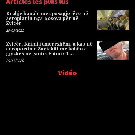
Articles les plus lus
Rrahje banale mes pasagjerëve në
aeroplanin nga Kosova për në
Zvicër
29/05/2021
Zvicër, Krimi i tmerrshëm, u kap në
aeroportin e Zurichüt me kokën e
gjyshes në çantë, Fatmir T…
25/11/2020
Vidéo