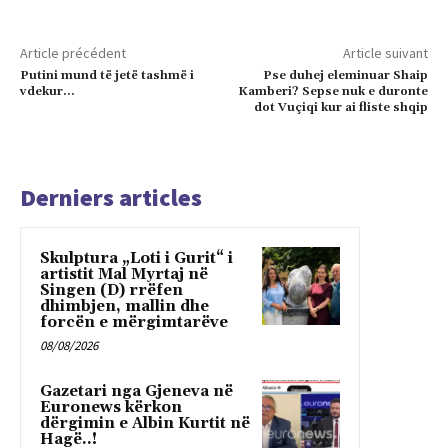
Article précédent
Article suivant
Putini mund të jetë tashmë i
Pse duhej eleminuar Shaip
vdekur…
Kamberi? Sepse nuk e duronte
dot Vuçiqi kur ai fliste shqip
Derniers articles
Skulptura „Loti i Gurit“ i
artistit Mal Myrtaj në
Singen (D) rrëfen
dhimbjen, mallin dhe
forcën e mërgimtarëve
08/08/2026
Gazetari nga Gjeneva në
Euronews kërkon
dërgimin e Albin Kurtit në
Hagë..!