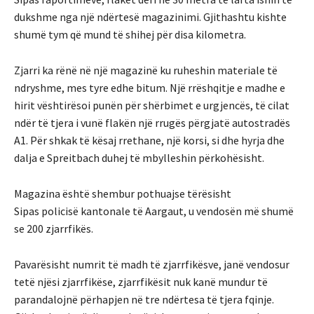
dukshme nga një ndërtesë magazinimi. Gjithashtu kishte
shumë tym që mund të shihej për disa kilometra.
Zjarri ka rënë në një magazinë ku ruheshin materiale të
ndryshme, mes tyre edhe bitum. Një rrëshqitje e madhe e
hirit vështirësoi punën për shërbimet e urgjencës, të cilat
ndër të tjera i vunë flakën një rrugës përgjatë autostradës
A1. Për shkak të kësaj rrethane, një korsi, si dhe hyrja dhe
dalja e Spreitbach duhej të mbylleshin përkohësisht.
Magazina është shembur pothuajse tërësisht
Sipas policisë kantonale të Aargaut, u vendosën më shumë
se 200 zjarrfikës.
Pavarësisht numrit të madh të zjarrfikësve, janë vendosur
tetë njësi zjarrfikëse, zjarrfikësit nuk kanë mundur të
parandalojnë përhapjen në tre ndërtesa të tjera fqinje.