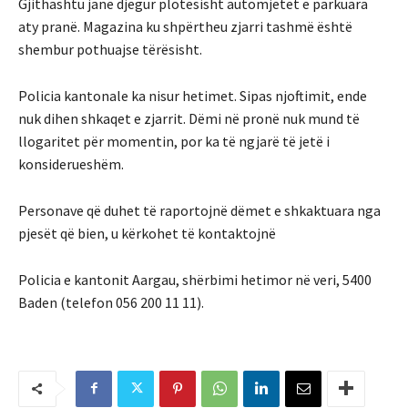
Gjithashtu janë djegur plotësisht automjetet e parkuara
aty pranë. Magazina ku shpërtheu zjarri tashmë është
shembur pothuajse tërësisht.
Policia kantonale ka nisur hetimet. Sipas njoftimit, ende
nuk dihen shkaqet e zjarrit. Dëmi në pronë nuk mund të
llogaritet për momentin, por ka të ngjarë të jetë i
konsiderueshëm.
Personave që duhet të raportojnë dëmet e shkaktuara nga
pjesët që bien, u kërkohet të kontaktojnë
Policia e kantonit Aargau, shërbimi hetimor në veri, 5400
Baden (telefon 056 200 11 11).