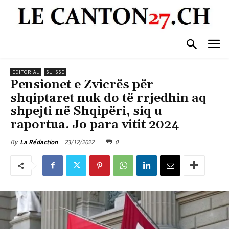
EDITORIAL
SUISSE
Pensionet e Zvicrës për
shqiptaret nuk do të rrjedhin aq
shpejti në Shqipëri, siq u
raportua. Jo para vitit 2024
23/12/2022
0
By
La Rédaction