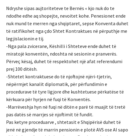
Ndryshe sipas aujtoriteteve te Bernës « kjo nuk do te
ndodhe edhe aq shopejte, nevoitet kohe. Penesionet ende
nuk mund te merren nga shqiptaret, sepse Konventa duhet
të ratifikohet nga çdo Shtet Kontraktues në përputhje me
legjislacionin e tij.
-Nga pala zvicerane, Këshilli i Shteteve ende duhet të
miratojë konventën, ndoshta në sesionin e pranverës.
Përveç kësaj, duhet të respektohet një afat referendumi
prej 100 ditësh.
-Shtetet kontraktuese do të njoftojnë njëri-tjetrin,
nëpërmjet kanalit diplomatik, për përfundimin e
procedurave të tyre ligjore dhe kushtetuese përkatëse të
kërkuara për hyrjen në fuqi të Konventës.
-Marrëveshja hyn në fuqi në ditën e parë të muajit të tretë
pas datës së marrjes së njoftimit të fundit.
Pas ketyre proceduarve , shtetasit e Shqipërisë duhet të
jenë në gjendje të marrin pensionin e plotë AVS ose AI sapo