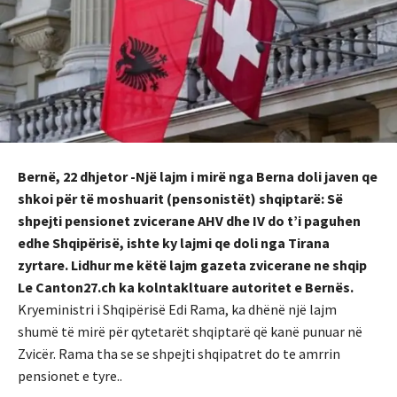
Bernë, 22 dhjetor -Një lajm i mirë nga Berna doli javen qe
shkoi për të moshuarit (pensonistët) shqiptarë: Së
shpejti pensionet zvicerane AHV dhe IV do t’i paguhen
edhe Shqipërisë, ishte ky lajmi qe doli nga Tirana
zyrtare. Lidhur me këtë lajm gazeta zvicerane ne shqip
Le Canton27.ch ka kolntakltuare autoritet e Bernës.
Kryeministri i Shqipërisë Edi Rama, ka dhënë një lajm
shumë të mirë për qytetarët shqiptarë që kanë punuar në
Zvicër. Rama tha se se shpejti shqipatret do te amrrin
pensionet e tyre..