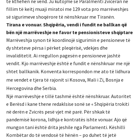
të kthehen në vend. Ju kutojme se Paralmenti zviceran ne
fillim të keitj muaji miratoi me 129 vota pro marrëveshjes
së sigurimeve shoqërore të nënshkruar me Tiranën.
Tirana e vonuar. Shqipëria, vendi i fundit ne ballkan që
bën një marrëveshje ne favor te pensionisteve shqiptare
Marrëveshja synon të koordinojë sigurimin e pensioneve të
dy shteteve përsa i përket pleqërisë, vdekjes dhe
invaliditetit. Ai rregullon pagesën e pensioneve jashtë
vendit. Kjo marrëveshje është e fundit e nënshkruar me një
shtet ballkanik. K
onventa korrespondon me ato të lidhura
me vendet e tjera të rajonit si Kosova, Mali i Zi, Bosnja e
Hercegovina dhe Serbia.
Një marrëveshje e tillë tashmë është nënshkruar. Autoritet
e Berësd i kane thene redaklsise sonë se « Shqipëria trokiti
në derën e Zvicrës pesë vjet më parë. Për shkak të
pandemisë korona, lidhja e kontratës ishte vonuar. Ajo që
mungon tani është drita jeshile nga Parlamenti. Këshilli
Kombëtar do të vendosë të hënën – po duhet të jetë