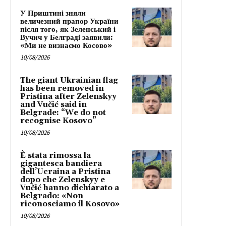
У Приштині зняли
величезний прапор України
після того, як Зеленський і
Вучич у Белграді заявили:
«Ми не визнаємо Косово»
10/08/2026
The giant Ukrainian flag
has been removed in
Pristina after Zelenskyy
and Vučić said in
Belgrade: “We do not
recognise Kosovo”
10/08/2026
È stata rimossa la
gigantesca bandiera
dell’Ucraina a Pristina
dopo che Zelenskyy e
Vučić hanno dichiarato a
Belgrado: «Non
riconosciamo il Kosovo»
10/08/2026