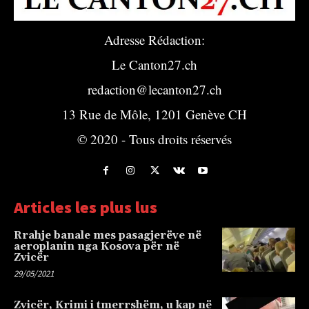
Adresse Rédaction:
Le Canton27.ch
redaction@lecanton27.ch
13 Rue de Môle, 1201 Genève CH
© 2020 - Tous droits réservés
Articles les plus lus
Rrahje banale mes pasagjerëve në
aeroplanin nga Kosova për në
Zvicër
29/05/2021
Zvicër, Krimi i tmerrshëm, u kap në