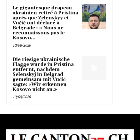
Le gigantesque drapeau
ukrainien retiré à Pristina
après que Zelenskyy et
Vučić ont déclaré à
Belgrade : « Nous ne
reconnaissons pas le
Kosovo...
10/08/2026
Die riesige ukrainische
Flagge wurde in Pristina
entfernt, nachdem
Selenskyj in Belgrad
gemeinsam mit Vučić
sagte: «Wir erkennen
Kosovo nicht an.»
10/08/2026