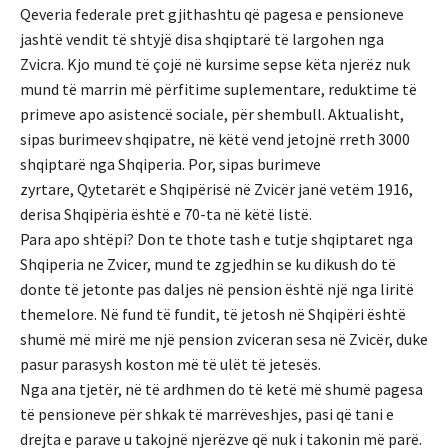
Qeveria federale pret gjithashtu që pagesa e pensioneve
jashtë vendit të shtyjë disa shqiptarë të largohen nga
Zvicra. Kjo mund të çojë në kursime sepse këta njerëz nuk
mund të marrin më përfitime suplementare, reduktime të
primeve apo asistencë sociale, për shembull. Aktualisht,
sipas burimeev shqipatre, në këtë vend jetojnë rreth 3000
shqiptarë nga Shqiperia. Por, sipas burimeve
zyrtare, Qytetarët e Shqipërisë në Zvicër janë vetëm 1916,
derisa Shqipëria është e 70-ta në këtë listë.
Para apo shtëpi? Don te thote tash e tutje shqiptaret nga
Shqiperia ne Zvicer, mund te zgjedhin se ku dikush do të
donte të jetonte pas daljes në pension është një nga liritë
themelore. Në fund të fundit, të jetosh në Shqipëri është
shumë më mirë me një pension zviceran sesa në Zvicër, duke
pasur parasysh koston më të ulët të jetesës.
Nga ana tjetër, në të ardhmen do të ketë më shumë pagesa
të pensioneve për shkak të marrëveshjes, pasi që tani e
drejta e parave u takojnë njerëzve që nuk i takonin më parë.