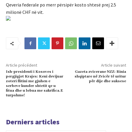
Qeveria federale po merr përsipër kosto shtesë prej 2.5
milionë CHF në vit.
Article précédent
Article suivant
Ish-presidenti i Kosoves i
Gazeta zvicerane NZZ: Rinia
pergjigjet Krajes: Keni devijuar
shqiptare në Zvicër të uritur
zoteri flitini me gjuhen e
për dije dhe suksese
serbeve kunder shtetit qe u
fitua dhe u lobua me sakrifica.E
turpshme!
Derniers articles