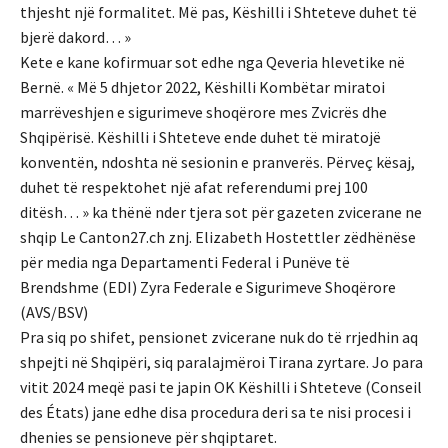
thjesht një formalitet. Më pas, Këshilli i Shteteve duhet të
bjerë dakord… »
Kete e kane kofirmuar sot edhe nga Qeveria hlevetike në
Bernë. « Më 5 dhjetor 2022, Këshilli Kombëtar miratoi
marrëveshjen e sigurimeve shoqërore mes Zvicrës dhe
Shqipërisë. Këshilli i Shteteve ende duhet të miratojë
konventën, ndoshta në sesionin e pranverës. Përveç kësaj,
duhet të respektohet një afat referendumi prej 100
ditësh… » ka thënë nder tjera sot për gazeten zvicerane ne
shqip Le Canton27.ch znj. Elizabeth Hostettler zëdhënëse
për media nga Departamenti Federal i Punëve të
Brendshme (EDI) Zyra Federale e Sigurimeve Shoqërore
(AVS/BSV)
Pra siq po shifet, pensionet zvicerane nuk do të rrjedhin aq
shpejti në Shqipëri, siq paralajmëroi Tirana zyrtare. Jo para
vitit 2024 meqë pasi te japin OK Këshilli i Shteteve (Conseil
des États) jane edhe disa procedura deri sa te nisi procesi i
dhenies se pensioneve për shqiptaret.