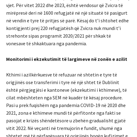
vjet. Për vitet 2022 dhe 2023, është vendosur që Zvicra të
mirëpresë deri në 1600 refugjatë në një situatë të pasigurt
në vendin e tyre të pritjes së parë. Kësaj do t’i shtohet edhe
kontigjenti prej 220 refugjatësh që Zvicra nuk mundi t’i
strehonte sipas programit 2020/2021 për shkak të
vonesave të shkaktuara nga pandemia.
Monitorimi i ekzekutimit të largimeve në zonën e azilit
Kthimi i azilkërkuesve të refuzuar në shtetin e tyre të
origjinës ose transferimi i tyre në një shtet të Dublinit
është përgjegjësi e kantoneve (ekzekutimi i kthimeve), të
cilat mbështeten nga SEM në kuadër të kësaj procedure.
Pasi u prek fuqishëm nga pandemia COVID-19 në 2020 dhe
2021, zona e kthimeve mundi të përfitonte nga fakti se
pasojat e krizës shëndetësore u zbehën gradualisht gjatë
vitit 2022. Në veçanti në tremujorin e fundit, shumë nga
shtetet më të përfaqësuara të origjinës hoqën kufizimet e