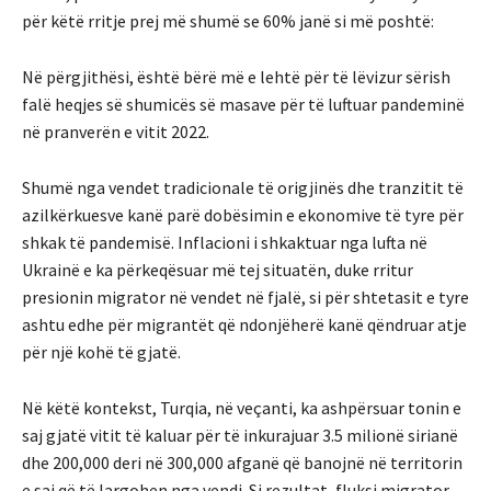
për këtë rritje prej më shumë se 60% janë si më poshtë:
Në përgjithësi, është bërë më e lehtë për të lëvizur sërish
falë heqjes së shumicës së masave për të luftuar pandeminë
në pranverën e vitit 2022.
Shumë nga vendet tradicionale të origjinës dhe tranzitit të
azilkërkuesve kanë parë dobësimin e ekonomive të tyre për
shkak të pandemisë. Inflacioni i shkaktuar nga lufta në
Ukrainë e ka përkeqësuar më tej situatën, duke rritur
presionin migrator në vendet në fjalë, si për shtetasit e tyre
ashtu edhe për migrantët që ndonjëherë kanë qëndruar atje
për një kohë të gjatë.
Në këtë kontekst, Turqia, në veçanti, ka ashpërsuar tonin e
saj gjatë vitit të kaluar për të inkurajuar 3.5 milionë sirianë
dhe 200,000 deri në 300,000 afganë që banojnë në territorin
e saj që të largohen nga vendi. Si rezultat, fluksi migrator