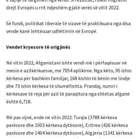
drejt Evropës u rrit ndjeshëm gjatë verës së vitit 2022.
Së fundi, politikat liberale të vizave të praktikuara nga disa
vende kanë lehtësuar udhëtimin në Evropë.
Vendet kryesore të origjinës
Në vitin 2022, Afganistani ishte vendi më i përfaqësuar në
mesin e azilkërkuesve, me 7054 aplikime. Nga këto, 95 ishin
kërkesa për bashkim familjar, 168 kishin të bënin me lindje
dhe 73 ishin kërkesa të shumëfishta. Prandaj, numri i
kërkesave të reja për azil të paraqitura nga shtetas afganë
është 6,718.
Më pas vijnë, ende në vitin 2022: Turqia (3788 kërkesa
parësore dhe 1003 kërkesa dytësore), Eritrea (426 kërkesa
parësore dhe 1404 kërkesa dytësore), Algjeria (1341 kërkesa