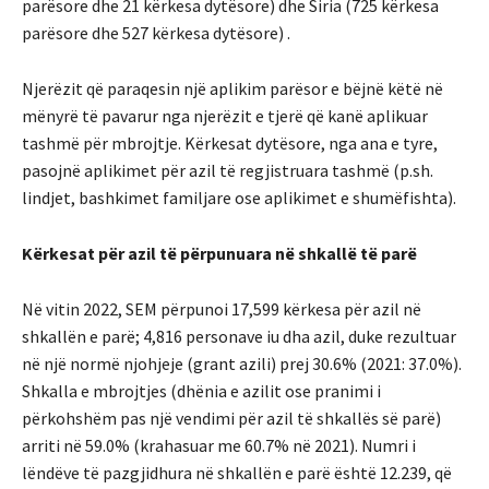
parësore dhe 21 kërkesa dytësore) dhe Siria (725 kërkesa
parësore dhe 527 kërkesa dytësore) .
Njerëzit që paraqesin një aplikim parësor e bëjnë këtë në
mënyrë të pavarur nga njerëzit e tjerë që kanë aplikuar
tashmë për mbrojtje. Kërkesat dytësore, nga ana e tyre,
pasojnë aplikimet për azil të regjistruara tashmë (p.sh.
lindjet, bashkimet familjare ose aplikimet e shumëfishta).
Kërkesat për azil të përpunuara në shkallë të parë
Në vitin 2022, SEM përpunoi 17,599 kërkesa për azil në
shkallën e parë; 4,816 personave iu dha azil, duke rezultuar
në një normë njohjeje (grant azili) prej 30.6% (2021: 37.0%).
Shkalla e mbrojtjes (dhënia e azilit ose pranimi i
përkohshëm pas një vendimi për azil të shkallës së parë)
arriti në 59.0% (krahasuar me 60.7% në 2021). Numri i
lëndëve të pazgjidhura në shkallën e parë është 12.239, që