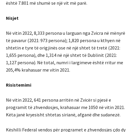
është 7.801 më shumë se një vit më parë.
Nisjet
Në vitin 2022, 8,333 persona u larguan nga Zvicra në mënyrë
të pavarur (2021: 973 persona); 1,820 persona u kthyen në
shtetin e tyre të origjinës ose në një shtet të tretë (2021:
1,655 persona), dhe 1,314 në një shtet të Dublinit (2021:
1,127 persona). Në total, numri i largimeve është rritur me
205,4% krahasuar me vitin 2021.
Risistemimi
Në vitin 2022, 641 persona arritën në Zvicër si pjesë e
programit të zhvendosjes, krahasuar me 1050 në vitin 2021.
Këta janë kryesisht shtetas sirianë, afganë dhe sudanezë.
Këshilli Federal vendos për programet e zhvendosjes çdo dy