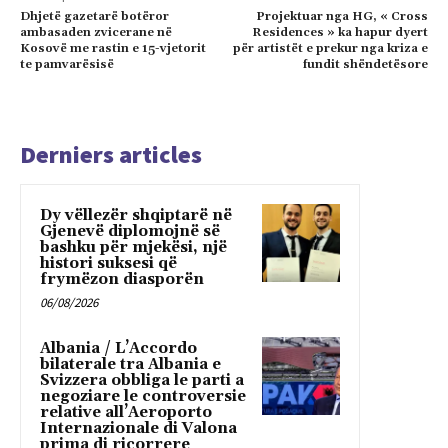
Dhjetë gazetarë botëror
Projektuar nga HG, « Cross
ambasaden zvicerane në
Residences » ka hapur dyert
Kosovë me rastin e 15-vjetorit
për artistët e prekur nga kriza e
te pamvarësisë
fundit shëndetësore
Derniers articles
Dy vëllezër shqiptarë në
Gjenevë diplomojnë së
bashku për mjekësi, një
histori suksesi që
frymëzon diasporën
06/08/2026
Albania / L’Accordo
bilaterale tra Albania e
Svizzera obbliga le parti a
negoziare le controversie
relative all’Aeroporto
Internazionale di Valona
prima di ricorrere