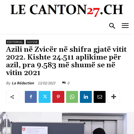
EDITORIAL
SUISSE
Azili në Zvicër në shifra gjatë vitit
2022. Kishte 24.511 aplikime për
azil, pra 9.583 më shumë se në
vitin 2021
13/02/2023
0
By
La Rédaction