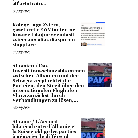
all’arbitrato...
06/08/2026
Koleget nga Zvicra,
gazetaret e 20Minuten ne
Kosove takojne «vendasit
zviceran» alias diasporen
shqiptare
05/08/2026
Albanien / Das
Investitionsschutzabkommen
zwischen Albanien und der
Schweiz verpflichtet die
Parteien, den Streit über den
internationalen Flughafen
Vlora zunächst durch
Verhandlungen zu lösen,...
05/08/2026
Albanie / L’Accord
bilatéral entre l’Albanie et
la Suisse oblige les parties
à négocier le différend