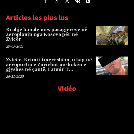
Articles les plus lus
Rrahje banale mes pasagjerëve në
aeroplanin nga Kosova për në
Zvicër
29/05/2021
Zvicër, Krimi i tmerrshëm, u kap në
aeroportin e Zurichüt me kokën e
gjyshes në çantë, Fatmir T…
25/11/2020
Vidéo