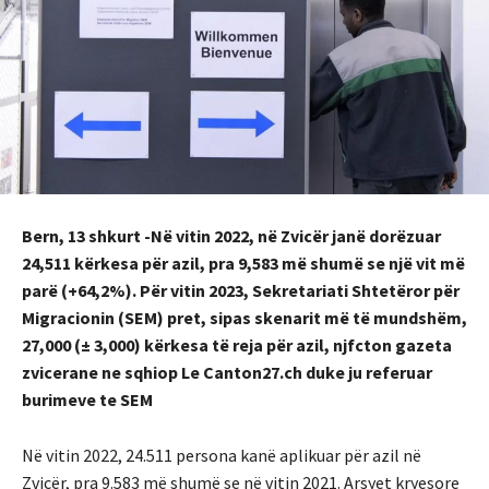
Bern, 13 shkurt -Në vitin 2022, në Zvicër janë dorëzuar
24,511 kërkesa për azil, pra 9,583 më shumë se një vit më
parë (+64,2%). Për vitin 2023, Sekretariati Shtetëror për
Migracionin (SEM) pret, sipas skenarit më të mundshëm,
27,000 (± 3,000) kërkesa të reja për azil, njfcton gazeta
zvicerane ne sqhiop Le Canton27.ch duke ju referuar
burimeve te SEM
Në vitin 2022, 24.511 persona kanë aplikuar për azil në
Zvicër, pra 9.583 më shumë se në vitin 2021. Arsyet kryesore