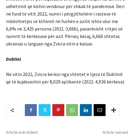
udhëtimit që kishin vendosur për shkak të pandemisë. Deri
në fund të vitit 2022, numri i përgjithshëm i rasteve të
mbështetjes së kthimit në fushën e azilit ishte ulur me
6,6% në 3,425 persona (2021: 3,666), pavarësisht rritjes së
numrit të kërkesave për azil. Përveç kësaj, 6,666 shtetas
ukrainas u larguan nga Zvicra vitin e kaluar.
Dublini
Në vitin 2022, Zvicra kërkoi nga shtetet e tjera të Dublinit
që të kujdeseshin për 8,029 aplikantë (2021: 4,936 kërkesa)
Article précédent
Article suivant