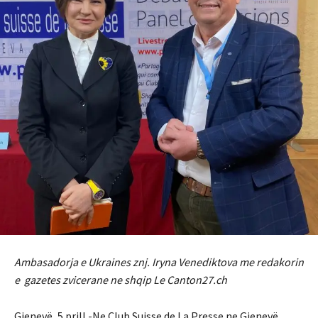
Ambasadorja e Ukraines znj. Iryna Venediktova me redakorin
e gazetes zvicerane ne shqip Le Canton27.ch
Gjenevë, 5 prill -Ne Club Suisse de La Presse ne Gjenevë