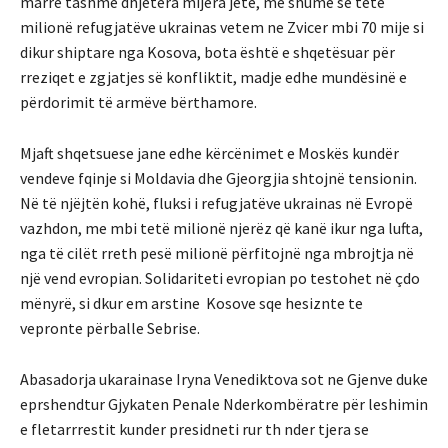
marrë tashmë dhjetëra mijëra jetë, më shumë se tetë
milionë refugjatëve ukrainas vetem ne Zvicer mbi 70 mije si
dikur shiptare nga Kosova, bota është e shqetësuar për
rreziqet e zgjatjes së konfliktit, madje edhe mundësinë e
përdorimit të armëve bërthamore.
Mjaft shqetsuese jane edhe kërcënimet e Moskës kundër
vendeve fqinje si Moldavia dhe Gjeorgjia shtojnë tensionin.
Në të njëjtën kohë, fluksi i refugjatëve ukrainas në Evropë
vazhdon, me mbi tetë milionë njerëz që kanë ikur nga lufta,
nga të cilët rreth pesë milionë përfitojnë nga mbrojtja në
një vend evropian. Solidariteti evropian po testohet në çdo
mënyrë, si dkur em arstine Kosove sqe hesiznte te
vepronte përballe Sebrise.
Abasadorja ukarainase Iryna Venediktova sot ne Gjenve duke
eprshendtur Gjykaten Penale Nderkombëratre për leshimin
e fletarrrestit kunder presidneti rur th nder tjera se