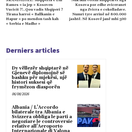
SKANDALOZE: Shqiperia e Edi
Nuk ikin vetem shqiptaret nga
Rames « ia jep » Kosoven
Kosova por edhe zviceranet
Vucicit ?!..Qou vadis Shqiperi ?
nga Zvicra e cokolladave.
Tirana harroi « Ballkanin e
Numri tyre arrinë në 800.000
Hapur » po mendon tash kah
jashtë. Në Kosovë janë mbi 500
« Serbia e Madhe »
Derniers articles
Dy vëllezër shqiptarë në
Gjenevë diplomojnë së
bashku për mjekësi, një
histori suksesi që
frymëzon diasporën
06/08/2026
Albania / L’Accordo
bilaterale tra Albania e
Svizzera obbliga le parti a
negoziare le controversie
relative all’Aeroporto
Internazionale di Valona