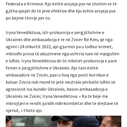
Federata e Krimesë. Kjo është arsyeja pse ne shohim se të
gjitha qasjet do të jenë efektive dhe kjo është arsyeja pse
po bëjmë thirrje për to.
Iryna Venediktova, ish-prokurorja e përgjithshme e
Ukrainës dhe ambasadorja e re në Zvicër Në Kiev, që nga
agimi i 24 shkurtit 2022, ajo gjurmoi pa u lodhur krimet,
mblodhi prova të abuzimeve nga ushtria ruse në mjegullën
e luftës. Iryna Venediktova do të mbetet prokurorja e parë
femër e përgjithshme e Ukrainës. Ajo tani është
ambasadore në Zvicër, pasi u hoq nga posti korrikun e
kaluar Zvicra nuk mund të jetë neutrale përballë luftës së
agresionit rus kundër Ukrainës, beson ambasadorja e
Ukrainës në Zvicër, Iryna Venediktova. « Ka të bëjë me
mbrojtjen e rendit juridik ndërkombëtar dhe të drejtave të
njeriut, » thotë ajo.