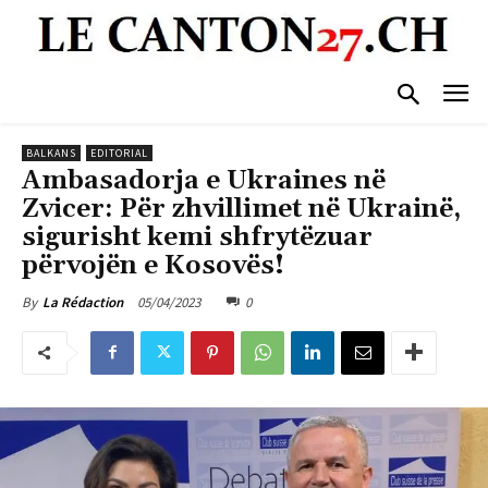
BALKANS
EDITORIAL
Ambasadorja e Ukraines në
Zvicer: Për zhvillimet në Ukrainë,
sigurisht kemi shfrytëzuar
përvojën e Kosovës!
05/04/2023
0
By
La Rédaction