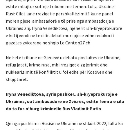
eshte mbajtur sot nje tribune me temen: Lufta Ukrainë-
Rusi: Cilat janë rreziqet e përshkallëzimit? ku ne panel
moren pjese ambasadorë e të prire nga ambasadorja e
Ukraines znj. Iryna Venediktova, njeherit ish-kryeprokurore
e këtij vendi ne te cilin debat mori pjese edhe redakori i
gazetes zvicerane ne shqip Le Canton27.ch
Ne kete tribune ne Gjenevë u debatu pos luftes ne Ukrainë,
refugjatët, krime ruse, mbi rreziqet e zgjerimit dhe
nuklearizimit të konfliktit u fol edhe për Kosoven dhe
shqiptarët.
Iryna Venediktova, syrin pushke!.. sh-kryeprokuroje e
Ukraines, sot ambasadore ne Zvicrës, eshte femra e cila
do ta fus n’burg kriminelin Rus Vladimit Putin
Që nga pushtimi i Rusisë në Ukrainë në shkurt 2022, lufta ka