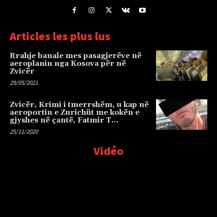
Articles les plus lus
Rrahje banale mes pasagjerëve në
aeroplanin nga Kosova për në
Zvicër
29/05/2021
Zvicër, Krimi i tmerrshëm, u kap në
aeroportin e Zurichüt me kokën e
gjyshes në çantë, Fatmir T…
25/11/2020
Vidéo