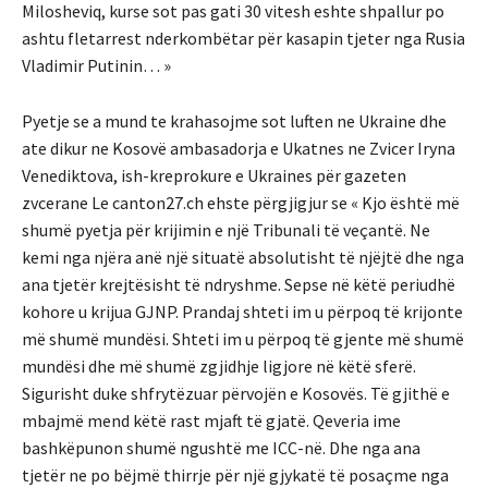
Milosheviq, kurse sot pas gati 30 vitesh eshte shpallur po
ashtu fletarrest nderkombëtar për kasapin tjeter nga Rusia
Vladimir Putinin… »
Pyetje se a mund te krahasojme sot luften ne Ukraine dhe
ate dikur ne Kosovë ambasadorja e Ukatnes ne Zvicer Iryna
Venediktova, ish-kreprokure e Ukraines për gazeten
zvcerane Le canton27.ch ehste përgjigjur se « Kjo është më
shumë pyetja për krijimin e një Tribunali të veçantë. Ne
kemi nga njëra anë një situatë absolutisht të njëjtë dhe nga
ana tjetër krejtësisht të ndryshme. Sepse në këtë periudhë
kohore u krijua GJNP. Prandaj shteti im u përpoq të krijonte
më shumë mundësi. Shteti im u përpoq të gjente më shumë
mundësi dhe më shumë zgjidhje ligjore në këtë sferë.
Sigurisht duke shfrytëzuar përvojën e Kosovës. Të gjithë e
mbajmë mend këtë rast mjaft të gjatë. Qeveria ime
bashkëpunon shumë ngushtë me ICC-në. Dhe nga ana
tjetër ne po bëjmë thirrje për një gjykatë të posaçme nga