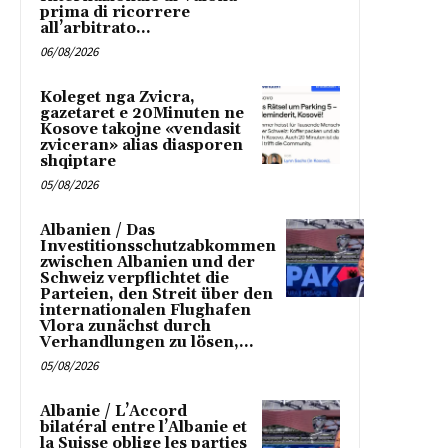
prima di ricorrere
all’arbitrato...
06/08/2026
Koleget nga Zvicra,
gazetaret e 20Minuten ne
Kosove takojne «vendasit
zviceran» alias diasporen
shqiptare
05/08/2026
Albanien / Das
Investitionsschutzabkommen
zwischen Albanien und der
Schweiz verpflichtet die
Parteien, den Streit über den
internationalen Flughafen
Vlora zunächst durch
Verhandlungen zu lösen,...
05/08/2026
Albanie / L’Accord
bilatéral entre l’Albanie et
la Suisse oblige les parties