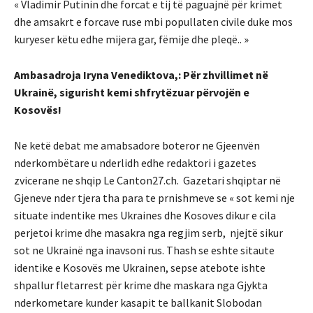
« Vladimir Putinin dhe forcat e tij të paguajnë për krimet
dhe amsakrt e forcave ruse mbi popullaten civile duke mos
kuryeser këtu edhe mijera gar, fëmije dhe pleqë.. »
Ambasadroja Iryna Venediktova,: Për zhvillimet në
Ukrainë, sigurisht kemi shfrytëzuar përvojën e
Kosovës!
Ne ketë debat me amabsadore boteror ne Gjeenvën
nderkombëtare u nderlidh edhe redaktori i gazetes
zvicerane ne shqip Le Canton27.ch. Gazetari shqiptar në
Gjeneve nder tjera tha para te prnishmeve se « sot kemi nje
situate indentike mes Ukraines dhe Kosoves dikur e cila
perjetoi krime dhe masakra nga regjim serb, njejtë sikur
sot ne Ukrainë nga inavsoni rus. Thash se eshte sitaute
identike e Kosovës me Ukrainen, sepse atebote ishte
shpallur fletarrest për krime dhe maskara nga Gjykta
nderkometare kunder kasapit te ballkanit Slobodan