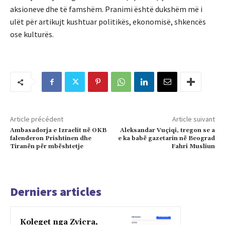
aksioneve dhe të famshëm.
Pranimi është dukshëm më i
ulët për artikujt kushtuar politikës, ekonomisë, shkencës
ose kulturës.
Article précédent
Article suivant
Ambasadorja e Izraelit në OKB
Aleksandar Vuçiqi, tregon se a
falenderon Prishtinen dhe
e ka babë gazetarin në Beograd
Tiranën për mbështetje
Fahri Musliun
Derniers articles
Koleget nga Zvicra,