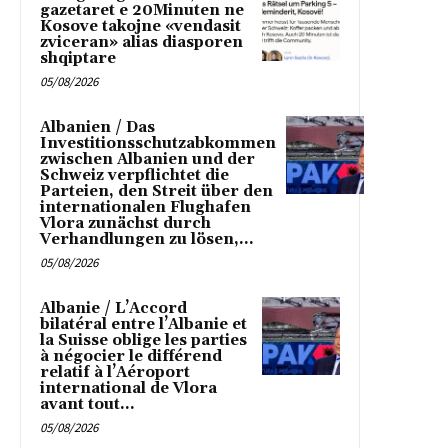
gazetaret e 20Minuten ne
Kosove takojne «vendasit
zviceran» alias diasporen
shqiptare
05/08/2026
Albanien / Das
Investitionsschutzabkommen
zwischen Albanien und der
Schweiz verpflichtet die
Parteien, den Streit über den
internationalen Flughafen
Vlora zunächst durch
Verhandlungen zu lösen,...
05/08/2026
Albanie / L’Accord
bilatéral entre l’Albanie et
la Suisse oblige les parties
à négocier le différend
relatif à l’Aéroport
international de Vlora
avant tout...
05/08/2026