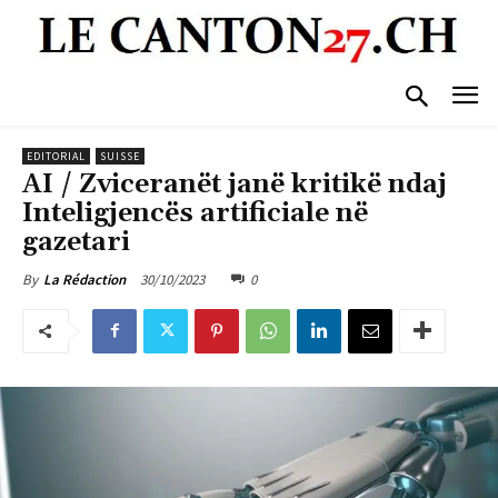
EDITORIAL
SUISSE
AI / Zviceranët janë kritikë ndaj
Inteligjencës artificiale në
gazetari
30/10/2023
0
By
La Rédaction