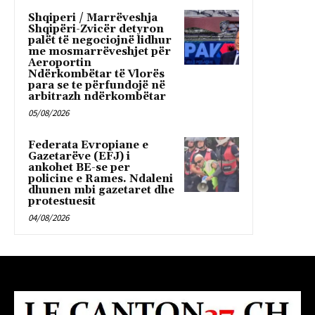
Shqiperi / Marrëveshja
Shqipëri-Zvicër detyron
palët të negociojnë lidhur
me mosmarrëveshjet për
Aeroportin
Ndërkombëtar të Vlorës
para se te përfundojë në
arbitrazh ndërkombëtar
05/08/2026
Federata Evropiane e
Gazetarëve (EFJ) i
ankohet BE-se per
policine e Rames. Ndaleni
dhunen mbi gazetaret dhe
protestuesit
04/08/2026