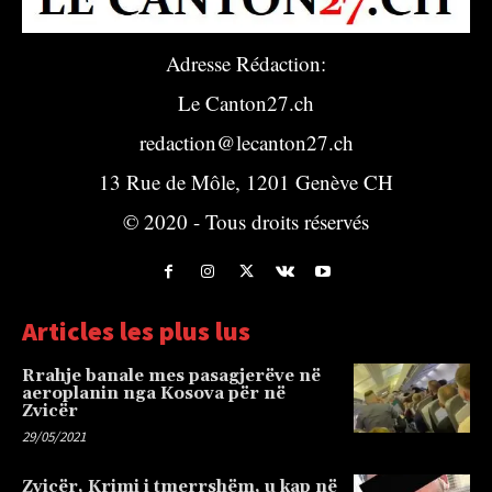
Adresse Rédaction:
Le Canton27.ch
redaction@lecanton27.ch
13 Rue de Môle, 1201 Genève CH
© 2020 - Tous droits réservés
Articles les plus lus
Rrahje banale mes pasagjerëve në
aeroplanin nga Kosova për në
Zvicër
29/05/2021
Zvicër, Krimi i tmerrshëm, u kap në