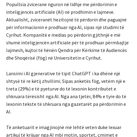
Popullsia zvicerane nguron në lidhje me përdorimin e
inteligjencës artificiale (AI) në prodhimin e lajmeve.
Aktualisht, zviceranët hezitojnë të përdorin dhe paguajnë
për informacionin e prodhuar nga AI, sipas një studimi të
Cyrihut.
Kompanitë e medias po përdorin gjithnjë e më
shumë inteligjencën artificiale për të prodhuar përmbajtje
lajmesh, kujtoi të hënën Qendra për Kërkime të Audiencës
dhe Shoqërisë (fög) në Universitetin e Cyrihut.
Lansimi i AI gjenerative të tipit ChatGPT i ka dhënë një
shtysë të re këtij zhvillimi.
Sipas anketës fög, vetëm një e
treta (29%) e të pyeturve do të lexonin kontributet e
shkruara tërësisht nga AI.
Nga ana tjetër, 84% e tyre do të
lexonin tekste të shkruara nga gazetarët pa përdorimin e
AI.
Të anketuarit e imagjinojnë më lehtë veten duke lexuar
artikuj të krijuar nga AI mbi motin, sportet, çmimet e