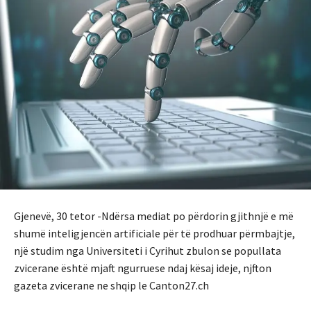
Gjenevë, 30 tetor -Ndërsa mediat po përdorin gjithnjë e më
shumë inteligjencën artificiale për të prodhuar përmbajtje,
një studim nga Universiteti i Cyrihut zbulon se popullata
zvicerane është mjaft ngurruese ndaj kësaj ideje, njfton
gazeta zvicerane ne shqip le Canton27.ch