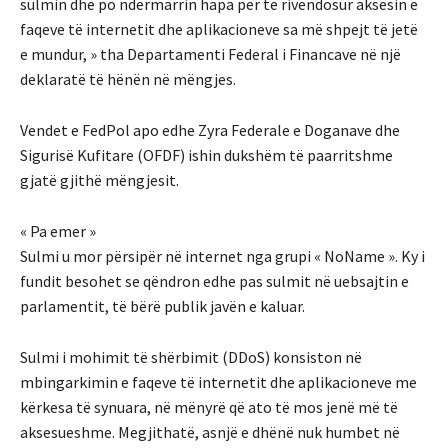
sulmin dhe po ndërmarrin hapa për të rivendosur aksesin e
faqeve të internetit dhe aplikacioneve sa më shpejt të jetë
e mundur, » tha Departamenti Federal i Financave në një
deklaratë të hënën në mëngjes.
Vendet e FedPol apo edhe Zyra Federale e Doganave dhe
Sigurisë Kufitare (OFDF) ishin dukshëm të paarritshme
gjatë gjithë mëngjesit.
« Pa emer »
Sulmi u mor përsipër në internet nga grupi « NoName ». Ky i
fundit besohet se qëndron edhe pas sulmit në uebsajtin e
parlamentit, të bërë publik javën e kaluar.
Sulmi i mohimit të shërbimit (DDoS) konsiston në
mbingarkimin e faqeve të internetit dhe aplikacioneve me
kërkesa të synuara, në mënyrë që ato të mos jenë më të
aksesueshme. Megjithatë, asnjë e dhënë nuk humbet në