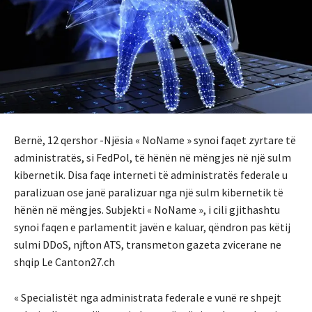
Bernë, 12 qershor -Njësia « NoName » synoi faqet zyrtare të
administratës, si FedPol, të hënën në mëngjes në një sulm
kibernetik. Disa faqe interneti të administratës federale u
paralizuan ose janë paralizuar nga një sulm kibernetik të
hënën në mëngjes. Subjekti « NoName », i cili gjithashtu
synoi faqen e parlamentit javën e kaluar, qëndron pas këtij
sulmi DDoS, njfton ATS, transmeton gazeta zvicerane ne
shqip Le Canton27.ch
« Specialistët nga administrata federale e vunë re shpejt