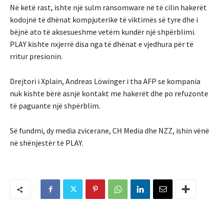
Në këtë rast, ishte një sulm ransomware në të cilin hakerët
kodojnë të dhënat kompjuterike të viktimës së tyre dhe i
bëjnë ato të aksesueshme vetëm kundër një shpërblimi.
PLAY kishte nxjerrë disa nga të dhënat e vjedhura për të
rritur presionin.
Drejtori i Xplain, Andreas Löwinger i tha AFP se kompania
nuk kishte bërë asnjë kontakt me hakerët dhe po refuzonte
të paguante një shpërblim.
Së fundmi, dy media zvicerane, CH Media dhe NZZ, ishin vënë
në shënjestër të PLAY.