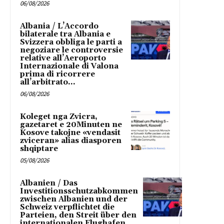
06/08/2026
Albania / L’Accordo
bilaterale tra Albania e
Svizzera obbliga le parti a
negoziare le controversie
relative all’Aeroporto
Internazionale di Valona
prima di ricorrere
all’arbitrato...
06/08/2026
Koleget nga Zvicra,
gazetaret e 20Minuten ne
Kosove takojne «vendasit
zviceran» alias diasporen
shqiptare
05/08/2026
Albanien / Das
Investitionsschutzabkommen
zwischen Albanien und der
Schweiz verpflichtet die
Parteien, den Streit über den
internationalen Flughafen