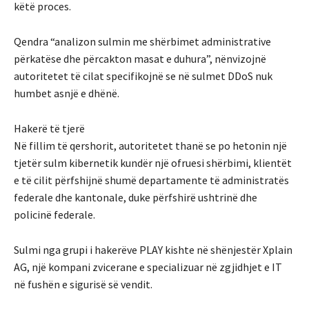
këtë proces.
Qendra “analizon sulmin me shërbimet administrative
përkatëse dhe përcakton masat e duhura”, nënvizojnë
autoritetet të cilat specifikojnë se në sulmet DDoS nuk
humbet asnjë e dhënë.
Hakerë të tjerë
Në fillim të qershorit, autoritetet thanë se po hetonin një
tjetër sulm kibernetik kundër një ofruesi shërbimi, klientët
e të cilit përfshijnë shumë departamente të administratës
federale dhe kantonale, duke përfshirë ushtrinë dhe
policinë federale.
Sulmi nga grupi i hakerëve PLAY kishte në shënjestër Xplain
AG, një kompani zvicerane e specializuar në zgjidhjet e IT
në fushën e sigurisë së vendit.