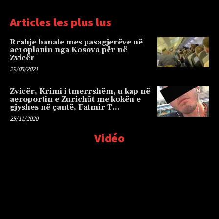
Articles les plus lus
Rrahje banale mes pasagjerëve në
aeroplanin nga Kosova për në
Zvicër
29/05/2021
Zvicër, Krimi i tmerrshëm, u kap në
aeroportin e Zurichüt me kokën e
gjyshes në çantë, Fatmir T…
25/11/2020
Vidéo