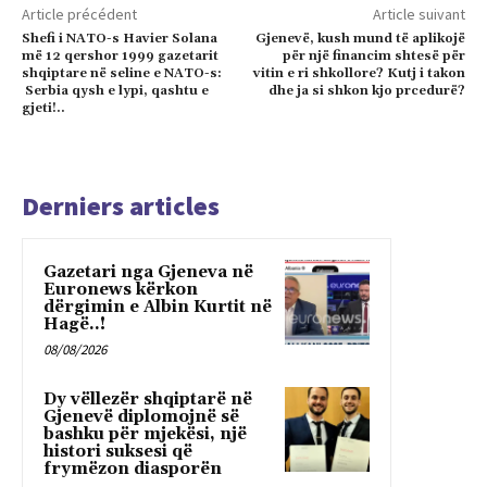
Article précédent
Article suivant
Shefi i NATO-s Havier Solana
Gjenevë, kush mund të aplikojë
më 12 qershor 1999 gazetarit
për një financim shtesë për
shqiptare në seline e NATO-s:
vitin e ri shkollore? Kutj i takon
Serbia qysh e lypi, qashtu e
dhe ja si shkon kjo prcedurë?
gjeti!..
Derniers articles
Gazetari nga Gjeneva në
Euronews kërkon
dërgimin e Albin Kurtit në
Hagë..!
08/08/2026
Dy vëllezër shqiptarë në
Gjenevë diplomojnë së
bashku për mjekësi, një
histori suksesi që
frymëzon diasporën