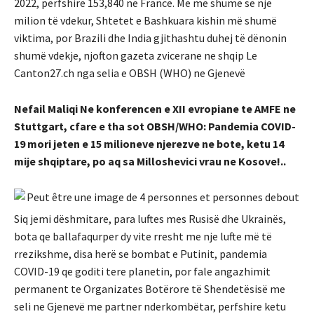
2022, përfshirë 153,840 në Francë. Me më shumë se një
milion të vdekur, Shtetet e Bashkuara kishin më shumë
viktima, por Brazili dhe India gjithashtu duhej të dënonin
shumë vdekje, njofton gazeta zvicerane ne shqip Le
Canton27.ch nga selia e OBSH (WHO) ne Gjenevë
Nefail Maliqi Ne konferencen e XII evropiane te AMFE ne
Stuttgart, cfare e tha sot OBSH/WHO: Pandemia COVID-
19 mori jeten e 15 milioneve njerezve ne bote, ketu 14
mije shqiptare, po aq sa Milloshevici vrau ne Kosove!..
Siq jemi dëshmitare, para luftes mes Rusisë dhe Ukrainës,
bota qe ballafaqurper dy vite rresht me nje lufte më të
rrezikshme, disa herë se bombat e Putinit, pandemia
COVID-19 qe goditi tere planetin, por fale angazhimit
permanent te Organizates Botërore të Shendetësisë me
seli ne Gjenevë me partner nderkombëtar, perfshire ketu