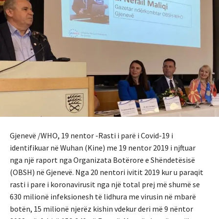
Gjenevë /WHO, 19 nentor -Rasti i parë i Covid-19 i
identifikuar në Wuhan (Kine) me 19 nentor 2019 i njftuar
nga një raport nga Organizata Botërore e Shëndetësisë
(OBSH) në Gjenevë. Nga 20 nentori ivitit 2019 kur u paraqit
rasti i pare i koronavirusit nga një total prej më shumë se
630 milionë infeksionesh të lidhura me virusin në mbarë
botën, 15 milionë njerëz kishin vdekur deri më 9 nëntor