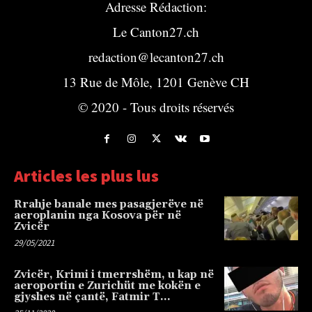
Adresse Rédaction:
Le Canton27.ch
redaction@lecanton27.ch
13 Rue de Môle, 1201 Genève CH
© 2020 - Tous droits réservés
Articles les plus lus
Rrahje banale mes pasagjerëve në
aeroplanin nga Kosova për në
Zvicër
29/05/2021
Zvicër, Krimi i tmerrshëm, u kap në
aeroportin e Zurichüt me kokën e
gjyshes në çantë, Fatmir T…