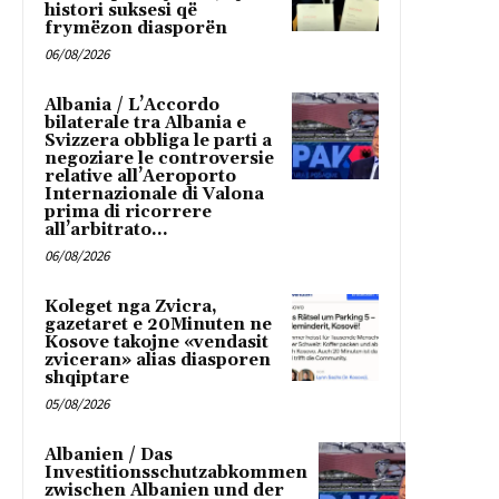
histori suksesi që
frymëzon diasporën
06/08/2026
Albania / L’Accordo
bilaterale tra Albania e
Svizzera obbliga le parti a
negoziare le controversie
relative all’Aeroporto
Internazionale di Valona
prima di ricorrere
all’arbitrato...
06/08/2026
Koleget nga Zvicra,
gazetaret e 20Minuten ne
Kosove takojne «vendasit
zviceran» alias diasporen
shqiptare
05/08/2026
Albanien / Das
Investitionsschutzabkommen
zwischen Albanien und der