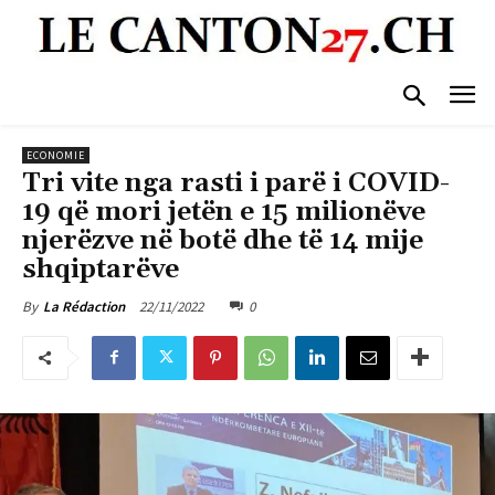
ECONOMIE
Tri vite nga rasti i parë i COVID-
19 që mori jetën e 15 milionëve
njerëzve në botë dhe të 14 mije
shqiptarëve
22/11/2022
0
By
La Rédaction