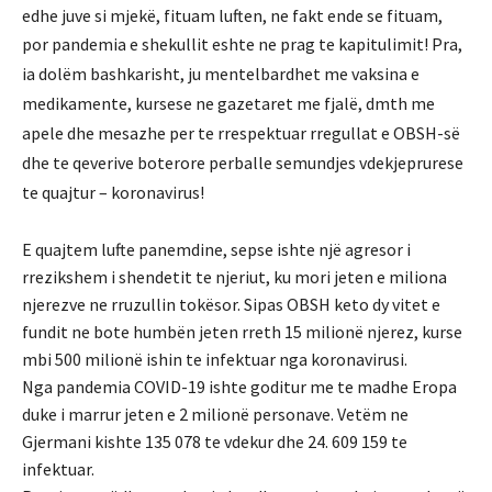
edhe juve si mjekë, fituam luften, ne fakt ende se fituam,
por pandemia e shekullit eshte ne prag te kapitulimit!
Pra,
ia dolëm bashkarisht, ju mentelbardhet me vaksina e
medikamente, kursese ne gazetaret me fjalë, dmth me
apele dhe mesazhe per te rrespektuar rregullat e OBSH-së
dhe te qeverive boterore perballe semundjes vdekjeprurese
te quajtur – koronavirus!
E quajtem lufte panemdine, sepse ishte një agresor i
rrezikshem i shendetit te njeriut, ku mori jeten e miliona
njerezve ne rruzullin tokësor. Sipas OBSH keto dy vitet e
fundit ne bote humbën jeten rreth 15 milionë njerez, kurse
mbi 500 milionë ishin te infektuar nga koronavirusi.
Nga pandemia COVID-19 ishte goditur me te madhe Eropa
duke i marrur jeten e 2 milionë personave. Vetëm ne
Gjermani kishte 135 078 te vdekur dhe 24. 609 159 te
infektuar.