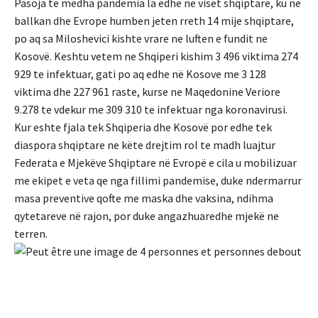
Pasoja te mëdha pandemia la edhe ne viset shqiptare, ku në
ballkan dhe Evrope humben jeten rreth 14 mije shqiptare,
po aq sa Miloshevici kishte vrare ne luften e fundit ne
Kosovë. Keshtu vetem ne Shqiperi kishim 3 496 viktima 274
929 te infektuar, gati po aq edhe në Kosove me 3 128
viktima dhe 227 961 raste, kurse ne Maqedonine Veriore
9.278 te vdekur me 309 310 te infektuar nga koronavirusi.
Kur eshte fjala tek Shqiperia dhe Kosovë por edhe tek
diaspora shqiptare ne këte drejtim rol te madh luajtur
Federata e Mjekëve Shqiptare në Evropë e cila u mobilizuar
me ekipet e veta qe nga fillimi pandemise, duke ndermarrur
masa preventive qofte me maska dhe vaksina, ndihma
qytetareve në rajon, por duke angazhuaredhe mjekë ne
terren.