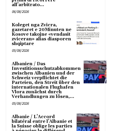
prima di ricorrere
all’arbitrato...
06/08/2026
Koleget nga Zvicra,
gazetaret e 20Minuten ne
Kosove takojne «vendasit
zviceran» alias diasporen
shqiptare
05/08/2026
Albanien / Das
Investitionsschutzabkommen
zwischen Albanien und der
Schweiz verpflichtet die
Parteien, den Streit über den
internationalen Flughafen
Vlora zunächst durch
Verhandlungen zu lösen,...
05/08/2026
Albanie / L’Accord
bilatéral entre l’Albanie et
la Suisse oblige les parties
à négocier le différend