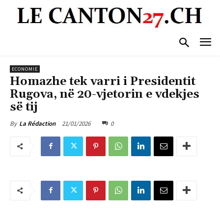
ECONOMIE
Homazhe tek varri i Presidentit
Rugova, në 20-vjetorin e vdekjes
së tij
21/01/2026
0
By
La Rédaction