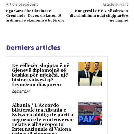
Article précédent
Article suivant
Nga Gaza dhe Ukraina te
Kongresi i SHBA-së adreson
Grenlanda, Davos diskuton të
diskriminimin ndaj shqiptarëve
ardhmen e ekonomisë botërore
në Luginë
Derniers articles
Dy vëllezër shqiptarë në
Gjenevë diplomojnë së
bashku për mjekësi, një
histori suksesi që
frymëzon diasporën
06/08/2026
Albania / L’Accordo
bilaterale tra Albania e
Svizzera obbliga le parti a
negoziare le controversie
relative all’Aeroporto
Internazionale di Valona