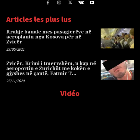
Articles les plus lus
Rrahje banale mes pasagjerëve në
aeroplanin nga Kosova për në
Zvicër
29/05/2021
Zvicër, Krimi i tmerrshëm, u kap në
aeroportin e Zurichüt me kokën e
gjyshes në çantë, Fatmir T…
25/11/2020
Vidéo