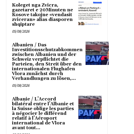
Koleget nga Zvicra,
gazetaret e 20Minuten ne
Kosove takojne «vendasit
zviceran» alias diasporen
shqiptare
05/08/2026
Albanien / Das
Investitionsschutzabkommen
zwischen Albanien und der
Schweiz verpflichtet die
Parteien, den Streit über den
internationalen Flughafen
Vlora zunächst durch
Verhandlungen zu lösen,...
05/08/2026
Albanie / L’Accord
bilatéral entre l’Albanie et
la Suisse oblige les parties
à négocier le différend
relatif à l’Aéroport
international de Vlora
avant tout...