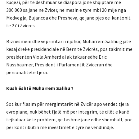
kuqezi, për te deshmuar se diaspora jone shqiptare me
300.000 sa jane ne Zvicer, ne mesin e tyre mbi 20 mije nga
Medvegja, Bujancoa dhe Presheva, qe jane pjes ee kantonit
te 27 i Zvicres.
Biznesmeni dhe veprimtari i njohur, Muharrem Salihu gjate
kesaj dreke presidenciale në Bern të Zvicrës, pos takimit me
presidenten Viola Amherd ai ak takuar edhe Eric
Nussbaumer, President i Parlamentit Zviceran dhe
personalitete tjera.
Kush është Muharrem Salihu ?
Sot kur flasim për mërgimtarët në Zvicër apo vendet tjera
evropiane, nuk bëhet fjalë më per integrim, të cilët e kanë
tejkaluar këtë problem, që tashmë janë edhe shembull, por
për kontributin me investimet e tyre në vendlindje.