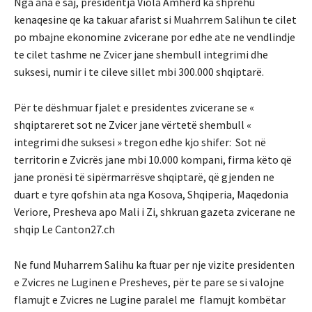
Nga ana e saj, presidentja Viola Amherd ka shprehu
kenaqesine qe ka takuar afarist si Muahrrem Salihun te cilet
po mbajne ekonomine zvicerane por edhe ate ne vendlindje
te cilet tashme ne Zvicer jane shembull integrimi dhe
suksesi, numir i te cileve sillet mbi 300.000 shqiptarë.
Për te dëshmuar fjalet e presidentes zvicerane se «
shqiptareret sot ne Zvicer jane vërtetë shembull «
integrimi dhe suksesi » tregon edhe kjo shifer: Sot në
territorin e Zvicrës jane mbi 10.000 kompani, firma këto që
jane pronësi të sipërmarrësve shqiptarë, që gjenden ne
duart e tyre qofshin ata nga Kosova, Shqiperia, Maqedonia
Veriore, Presheva apo Mali i Zi, shkruan gazeta zvicerane ne
shqip Le Canton27.ch
Ne fund Muharrem Salihu ka ftuar per nje vizite presidenten
e Zvicres ne Luginen e Presheves, për te pare se si valojne
flamujt e Zvicres ne Lugine paralel me flamujt kombëtar