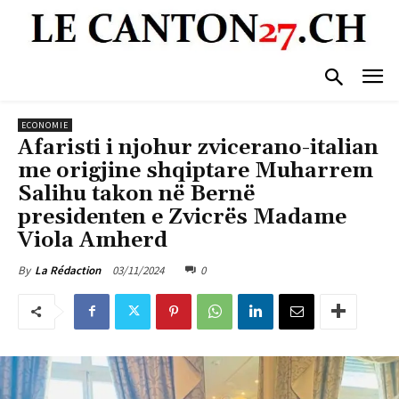
ECONOMIE
Afaristi i njohur zvicerano-italian
me origjine shqiptare Muharrem
Salihu takon në Bernë
presidenten e Zvicrës Madame
Viola Amherd
03/11/2024
0
By
La Rédaction