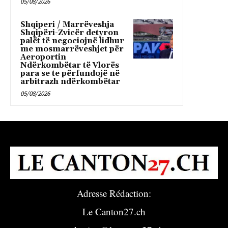
05/08/2026
Shqiperi / Marrëveshja
Shqipëri-Zvicër detyron
palët të negociojnë lidhur
me mosmarrëveshjet për
Aeroportin
Ndërkombëtar të Vlorës
para se te përfundojë në
arbitrazh ndërkombëtar
05/08/2026
Adresse Rédaction:
Le Canton27.ch