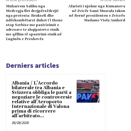
Muharrem Salihu nga
Afaristi i njohur nga Kumanova
Medvegja flet drejpërsëdrejti
në Zvicër Sami Mustafa takon
nga protesta: Brukseli dhe
në Bernë presidenten e Zvicrës
ndërkombëtaret duhet t’i thone
Madame Viola Amherd
stop Serbise me pasivizimit e
adresave te shqipaterve etnik
me qëllim të spastrimi etnik në
Luginën e Preshevës
Derniers articles
Albania / L’Accordo
bilaterale tra Albania e
Svizzera obbliga le parti a
negoziare le controversie
relative all’Aeroporto
Internazionale di Valona
prima di ricorrere
all’arbitrato...
06/08/2026