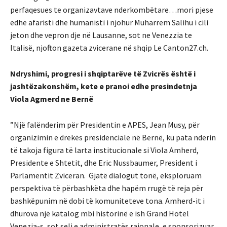
perfaqesues te organizavtave nderkombëtare…mori pjese
edhe afaristi dhe humanisti i njohur Muharrem Salihu i cili
jeton dhe vepron dje në Lausanne, sot ne Venezzia te
Italisë, njofton gazeta zvicerane në shqip Le Canton27.ch.
Ndryshimi, progresi i shqiptarëve të Zvicrës është i
jashtëzakonshëm, kete e pranoi edhe presindetnja
Viola Agmerd ne Bernë
”Një falënderim për Presidentin e APES, Jean Musy, për
organizimin e drekës presidenciale në Bernë, ku pata nderin
të takoja figura të larta institucionale si Viola Amherd,
Presidente e Shtetit, dhe Eric Nussbaumer, President i
Parlamentit Zviceran. Gjatë dialogut tonë, eksploruam
perspektiva të përbashkëta dhe hapëm rrugë të reja për
bashkëpunim në dobi të komuniteteve tona. Amherd-it i
dhurova një katalog mbi historinë e ish Grand Hotel
Venezia-s, sot seli e administratës rajonale, e sponsorizuar