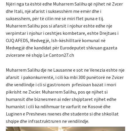
Njëri nga ta është edhe Muharrem Salihu që njihet në Zvcer
dhe Itali, një afarist i suksesshëm me emër dhe i
suksesshem, për të cilin më së miri flet puna e tij.
Muharrem Salihu pos si afarsit i njohur eshte edhe nje
verpimtar i njohur i ceshtjes kombetare, eshte Drejtues i
OJQ AFEDS, Medvegjë, Ish-këshilltarë komunal në
Medvegjë dhe kandidat për Eurodeputet shkruan gazeta
zvicerane në shqip Le Canton27.ch
Muharrem Salihu dje ne Lausanne e sot ne Venezia eshte nje
afarsit i pakonkurrentë, i cili ka mbi 300 punëtorë ne Zvicer
dhe vendlindje i cli si gastronom prfesioan bazat i mori
pikrisht ne Zvcier. Muharrem Salihu, pos qe njihet si
humansit dhe biznesmen ai nder shqiptaret njihet edhe
humanist i cili ka ndihmuar te varfurit ne Kosovë dhe
Luginen e Presheves nxenes dhe studente si dhe shkollat
shqipe dhe infrastruktruren ne vendilndje.