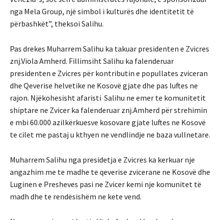
nga Mela Group, një simbol i kulturës dhe identitetit të
përbashkët”, theksoi Salihu.
Pas drekes Muharrem Salihu ka takuar presidenten e Zvicres
znj.Viola Amherd. Fillimsiht Salihu ka falenderuar
presidenten e Zvicres për kontributin e popullates zviceran
dhe Qeverise helvetike ne Kosovë gjate dhe pas luftes ne
rajon. Njëkohesisht afaristi Salihu ne emer te komunitetit
shiptare ne Zvicer ka falenderuar znj.Amherd për strehimin
e mbi 60.000 azilkërkuesve kosovare gjate luftes ne Kosovë
te cilet me pastaj u kthyen ne vendlindje ne baza vullnetare.
Muharrem Salihu nga presidetja e Zvicres ka kerkuar nje
angazhim me te madhe te qeverise zvicerane ne Kosovë dhe
Luginen e Presheves pasi ne Zvicer kemi nje komunitet të
madh dhe te rendësishëm ne kete vend.