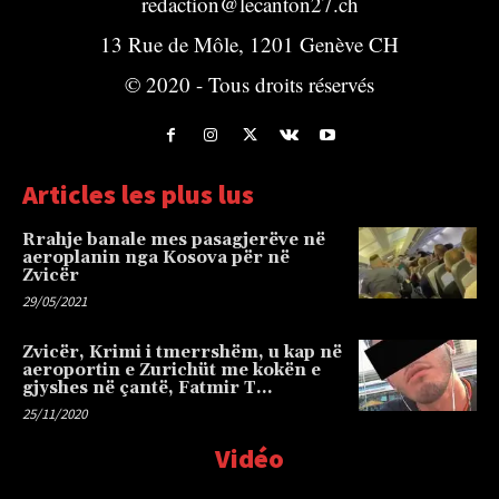
redaction@lecanton27.ch
13 Rue de Môle, 1201 Genève CH
© 2020 - Tous droits réservés
Articles les plus lus
Rrahje banale mes pasagjerëve në
aeroplanin nga Kosova për në
Zvicër
29/05/2021
Zvicër, Krimi i tmerrshëm, u kap në
aeroportin e Zurichüt me kokën e
gjyshes në çantë, Fatmir T…
25/11/2020
Vidéo