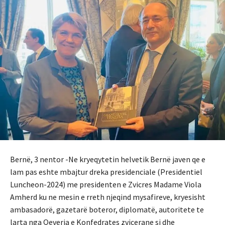
Bernë, 3 nentor -Ne kryeqytetin helvetik Bernë javen qe e
lam pas eshte mbajtur dreka presidenciale (Presidentiel
Luncheon-2024) me presidenten e Zvicres Madame Viola
Amherd ku ne mesin e rreth njeqind mysafireve, kryesisht
ambasadorë, gazetarë boteror, diplomatë, autoritete te
larta nga Qeveria e Konfedrates zvicerane si dhe