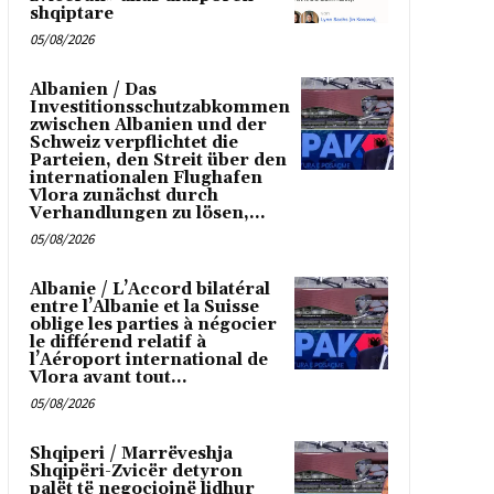
shqiptare
05/08/2026
Albanien / Das
Investitionsschutzabkommen
zwischen Albanien und der
Schweiz verpflichtet die
Parteien, den Streit über den
internationalen Flughafen
Vlora zunächst durch
Verhandlungen zu lösen,...
05/08/2026
Albanie / L’Accord bilatéral
entre l’Albanie et la Suisse
oblige les parties à négocier
le différend relatif à
l’Aéroport international de
Vlora avant tout...
05/08/2026
Shqiperi / Marrëveshja
Shqipëri-Zvicër detyron
palët të negociojnë lidhur