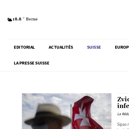
18.8
C
Berne
EDITORIAL
ACTUALITÉS
SUISSE
EUROP
LA PRESSE SUISSE
Zvi
inf
La Réd
Sipas 