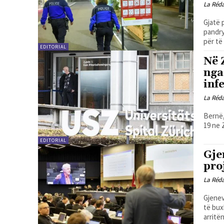
La Réd
Gjatë 
pandry
për të 
EDITORIAL
Në 
nga
inf
La Réd
Bernë,
19 ne 
EDITORIAL
Gje
pro
La Réd
Gjenev
të bux
arritën