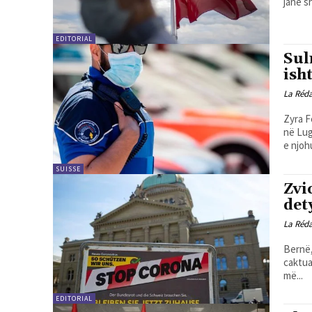
janë s
EDITORIAL
Sul
ish
La Réd
Zyra F
në Lug
e njohu
SUISSE
Zvi
det
La Réd
Bernë,
caktua
më...
EDITORIAL