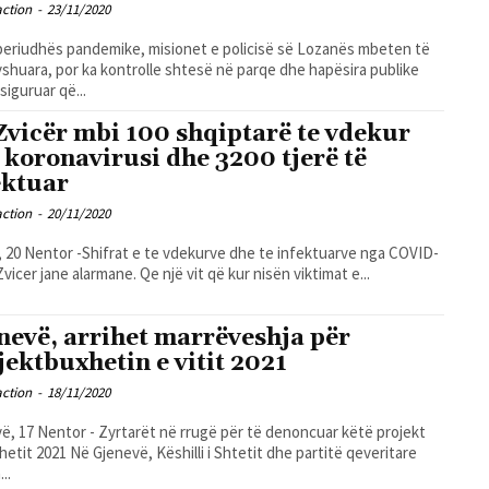
action
-
23/11/2020
periudhës pandemike, misionet e policisë së Lozanës mbeten të
shuara, por ka kontrolle shtesë në parqe dhe hapësira publike
siguruar që...
Zvicër mbi 100 shqiptarë te vdekur
 koronavirusi dhe 3200 tjerë të
ektuar
action
-
20/11/2020
 20 Nentor -Shifrat e te vdekurve dhe te infektuarve nga COVID-
Zvicer jane alarmane. Qe një vit që kur nisën viktimat e...
nevë, arrihet marrëveshja për
jektbuxhetin e vitit 2021
action
-
18/11/2020
ë, 17 Nentor - Zyrtarët në rrugë për të denoncuar këtë projekt
hetit 2021 Në Gjenevë, Këshilli i Shtetit dhe partitë qeveritare
...