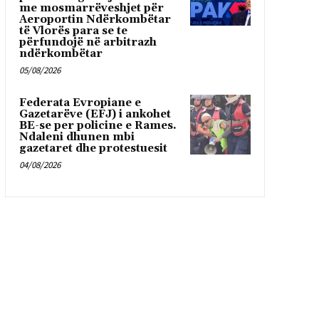
me mosmarrëveshjet për
Aeroportin Ndërkombëtar
të Vlorës para se te
përfundojë në arbitrazh
ndërkombëtar
05/08/2026
Federata Evropiane e
Gazetarëve (EFJ) i ankohet
BE-se per policine e Rames.
Ndaleni dhunen mbi
gazetaret dhe protestuesit
04/08/2026