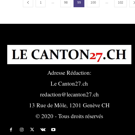
...
...
1
98
99
100
102
Adresse Rédaction:
Le Canton27.ch
redaction@lecanton27.ch
13 Rue de Môle, 1201 Genève CH
© 2020 - Tous droits réservés