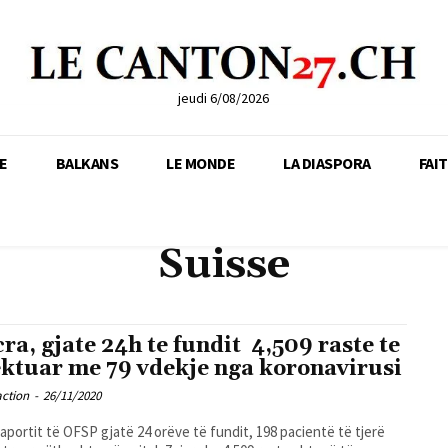
jeudi 6/08/2026
E
BALKANS
LE MONDE
LA DIASPORA
FAI
Suisse
cra, gjate 24h te fundit 4,509 raste te
ektuar me 79 vdekje nga koronavirusi
action
-
26/11/2020
raportit të OFSP gjatë 24 orëve të fundit, 198 pacientë të tjerë