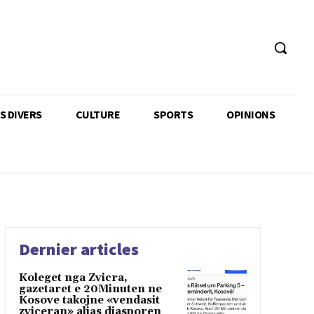
TS DIVERS
CULTURE
SPORTS
OPINIONS
Dernier articles
Koleget nga Zvicra,
gazetaret e 20Minuten ne
Kosove takojne «vendasit
zviceran» alias diasporen