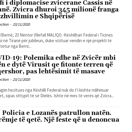
fi i diplomacise zvicerane Cassis në
anë. Zvicra dhuroi 345 milionë franga
 zhvillimin e Shqipërisë
action
-
23/11/2020
/Bernë, 23 Nëntor (Nefail MALIQI) -Këshilltari Federal i Ticines
i në Tiranë për jubileun, duke vizituar vendin e një projekti të
etur nga Berni...
ID-19: Polemika edhe në Zvicër mbi
ën e dytë Virusit qe fitonte terren që
qershor, pas lehtësimit të masave
action
-
23/11/2020
agim hezitues nga Këshilli Federal nuk do t'i kishte ndihmuar
et, sipas shtypit të së Dielës. Ishte në mes të verës që Zvicra...
 Policia e Lozanës patrullon natën.
ëmje të qetë. Një feste që u denoncua