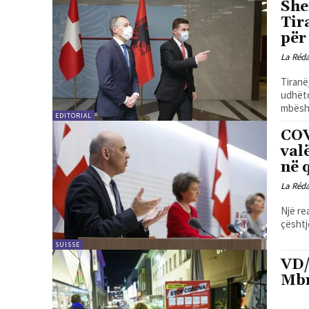
She
Tir
për
La Réd
Tiranë
udhëto
mbësht
EDITORIAL
COV
val
në 
La Réd
Një re
çështj
SUISSE
VD/
Mbr