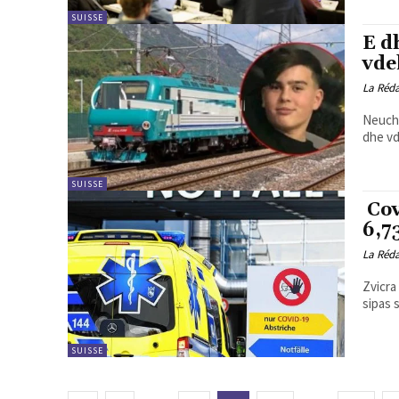
SUISSE
E d
vde
La Réd
Neucha
dhe vdi
SUISSE
Cov
6,7
La Réd
Zvicra
sipas 
SUISSE