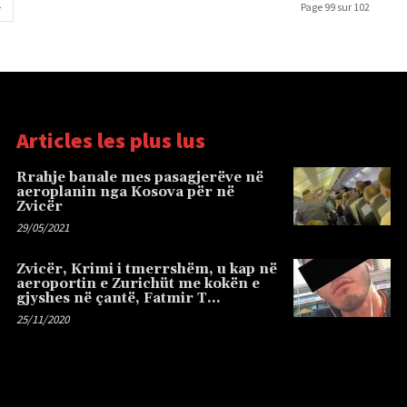
Page 99 sur 102
Articles les plus lus
Rrahje banale mes pasagjerëve në
aeroplanin nga Kosova për në
Zvicër
29/05/2021
Zvicër, Krimi i tmerrshëm, u kap në
aeroportin e Zurichüt me kokën e
gjyshes në çantë, Fatmir T…
25/11/2020