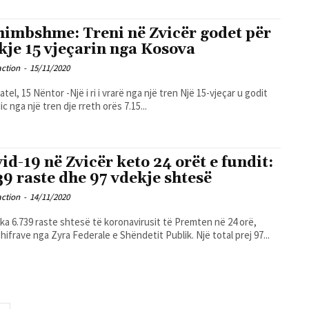
himbshme: Treni në Zvicër godet për
kje 15 vjeçarin nga Kosova
action
-
15/11/2020
tel, 15 Nëntor -Një i ri i vrarë nga një tren Një 15-vjeçar u godit
c nga një tren dje rreth orës 7.15...
id-19 në Zvicër keto 24 orët e fundit:
39 raste dhe 97 vdekje shtesë
action
-
14/11/2020
 ka 6.739 raste shtesë të koronavirusit të Premten në 24 orë,
shifrave nga Zyra Federale e Shëndetit Publik. Një total prej 97...