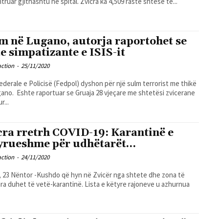
htruar gjithashtu në spital. Zvicra ka 4,509 raste shtesë të...
m në Lugano, autorja raportohet se
te simpatizante e ISIS-it
action
-
25/11/2020
ederale e Policisë (Fedpol) dyshon për një sulm terrorist me thikë
ano. Eshte raportuar se Gruaja 28 vjeçare me shtetësi zvicerane
r...
cra rretrh COVID-19: Karantinë e
yrueshme për udhëtarët…
action
-
24/11/2020
 23 Nëntor -Kushdo që hyn në Zvicër nga shtete dhe zona të
ra duhet të vetë-karantinë. Lista e këtyre rajoneve u azhurnua