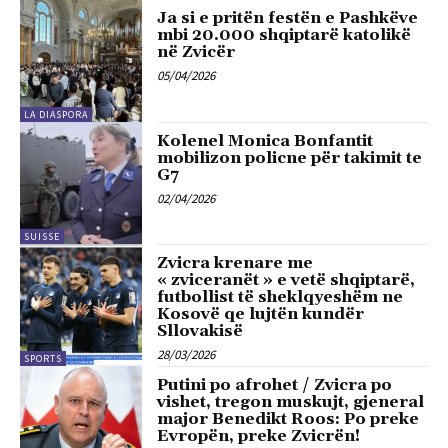
Ja si e pritën festën e Pashkëve
mbi 20.000 shqiptarë katolikë
në Zvicër
05/04/2026
LA DIASPORA
Kolenel Monica Bonfantit
mobilizon policne për takimit te
G7
02/04/2026
SUISSE
Zvicra krenare me
« zviceranët » e vetë shqiptarë,
futbollist të sheklqyeshëm ne
Kosovë qe lujtën kundër
Sllovakisë
28/03/2026
SPORTS
Putini po afrohet / Zvicra po
vishet, tregon muskujt, gjeneral
major Benedikt Roos: Po preke
Evropën, preke Zvicrën!