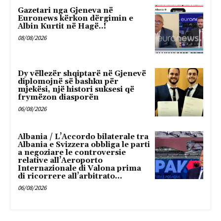
Gazetari nga Gjeneva në
Euronews kërkon dërgimin e
Albin Kurtit në Hagë..!
08/08/2026
Dy vëllezër shqiptarë në Gjenevë
diplomojnë së bashku për
mjekësi, një histori suksesi që
frymëzon diasporën
06/08/2026
Albania / L’Accordo bilaterale tra
Albania e Svizzera obbliga le parti
a negoziare le controversie
relative all’Aeroporto
Internazionale di Valona prima
di ricorrere all’arbitrato...
06/08/2026