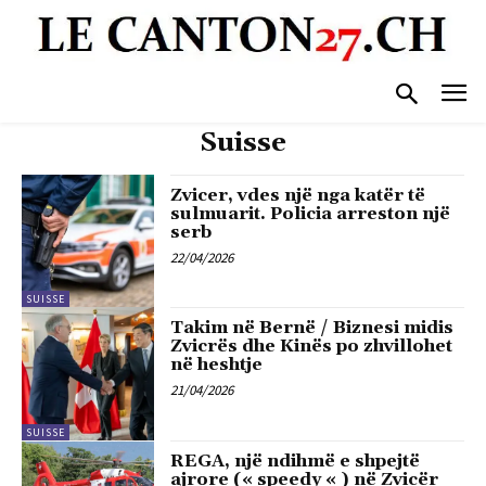
Suisse
Zvicer, vdes një nga katër të
sulmuarit. Policia arreston një
serb
22/04/2026
SUISSE
Takim në Bernë / Biznesi midis
Zvicrës dhe Kinës po zhvillohet
në heshtje
21/04/2026
SUISSE
REGA, një ndihmë e shpejtë
ajrore (« speedy « ) në Zvicër