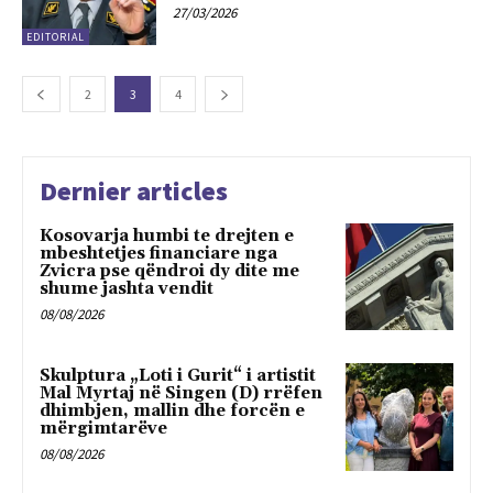
27/03/2026
EDITORIAL
2
3
4
Dernier articles
Kosovarja humbi te drejten e
mbeshtetjes financiare nga
Zvicra pse qëndroi dy dite me
shume jashta vendit
08/08/2026
Skulptura „Loti i Gurit“ i artistit
Mal Myrtaj në Singen (D) rrëfen
dhimbjen, mallin dhe forcën e
mërgimtarëve
08/08/2026