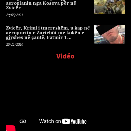
aeroplanin nga Kosova për në
Zvicër
29/05/2021
Zvicër, Krimi i tmerrshëm, u kap në
aeroportin e Zurichüt me kokën e
gjyshes në çantë, Fatmir T…
25/11/2020
Vidéo