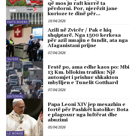
që mos ju raft kurrë ta
përdorni. Por, njerëzit jane
kurioze te dinë për...
19/04/2026
FAITS DIVERS
Azili në Zvicër / Pak e hiq
shqiptarë. Nga 1500 kerkesa
për azil muajin e fundit, ata nga
Afaganistani prijne
07/04/2026
SUISSE
Festë po, ama edhe kaos po: Mbi
13 Km. bllokim trafiku: Një
automjet i prishur shkakton
mbylljen e Tunelit Gotthard
07/04/2026
EDITORIAL
Papa Leoni XIV jep mesazhin e
fortë për Pashkët katolike: Bota
e plagosur nga luftërat dhe
abuzimi
05/04/2026
LE MONDE