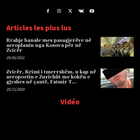
Articles les plus lus
Rrahje banale mes pasagjerëve në
aeroplanin nga Kosova për në
Zvicër
29/05/2021
Zvicër, Krimi i tmerrshëm, u kap në
aeroportin e Zurichüt me kokën e
gjyshes në çantë, Fatmir T…
25/11/2020
Vidéo