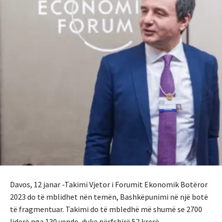
Davos, 12 janar -Takimi Vjetor i Forumit Ekonomik Botëror
2023 do të mblidhet nën temën, Bashkëpunimi në një botë
të fragmentuar. Takimi do të mbledhë më shumë se 2700
liderë nga 130 vende, duke përfshirë 52 krerë