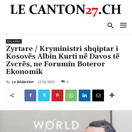
BALKANS
Zyrtare / Kryministri shqiptar i
Kosovës Albin Kurti në Davos të
Zvcrës, ne Forumin Boteror
Ekonomik
12/01/2023
0
By
La Rédaction