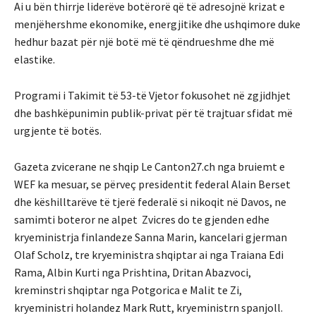
Ai u bën thirrje liderëve botërorë që të adresojnë krizat e
menjëhershme ekonomike, energjitike dhe ushqimore duke
hedhur bazat për një botë më të qëndrueshme dhe më
elastike.
Programi i Takimit të 53-të Vjetor fokusohet në zgjidhjet
dhe bashkëpunimin publik-privat për të trajtuar sfidat më
urgjente të botës.
Gazeta zvicerane ne shqip Le Canton27.ch nga bruiemt e
WEF ka mesuar, se përveç presidentit federal Alain Berset
dhe këshilltarëve të tjerë federalë si nikoqit në Davos, ne
samimti boteror ne alpet Zvicres do te gjenden edhe
kryeministrja finlandeze Sanna Marin, kancelari gjerman
Olaf Scholz, tre kryeministra shqiptar ai nga Traiana Edi
Rama, Albin Kurti nga Prishtina, Dritan Abazvoci,
kreminstri shqiptar nga Potgorica e Malit te Zi,
kryeministri holandez Mark Rutt, kryeministrn spanjoll.