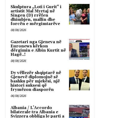
Skulptura „Loti i Gurit“ i
artistit Mal Myrtaj në
Singen (D) rrëfen
dhimbjen, mallin dhe
forcën e mërgimtarëve
08/08/2026
Gazetari nga Gjeneva në
Euronews kërkon
dërgimin e Albin Kurtit në
Hagë..!
08/08/2026
Dy vëllezër shqiptarë në
Gjenevë diplomojnë së
bashku për mjekësi, një
histori suksesi që
frymëzon diasporën
06/08/2026
Albania / L’Accordo
bilaterale tra Albania e
Svizzera obbliga le parti a