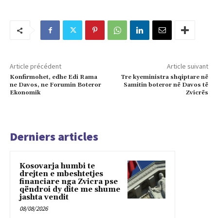
Article précédent
Article suivant
Konfirmohet, edhe Edi Rama
Tre kyeministra shqiptare në
ne Davos, ne Forumin Boteror
Samitin boteror në Davos të
Ekonomik
Zvicrës
Derniers articles
Kosovarja humbi te
drejten e mbeshtetjes
financiare nga Zvicra pse
qëndroi dy dite me shume
jashta vendit
08/08/2026