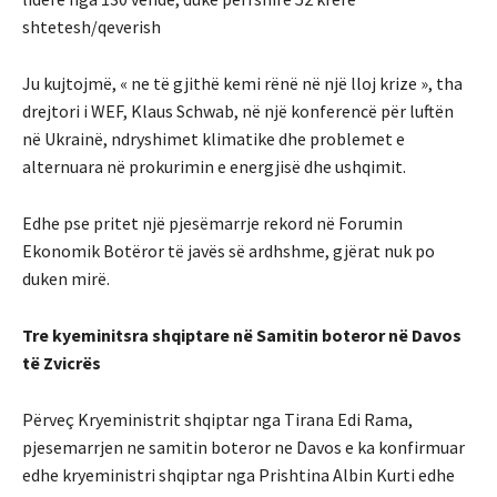
shtetesh/qeverish
Ju kujtojmë, « ne të gjithë kemi rënë në një lloj krize », tha
drejtori i WEF, Klaus Schwab, në një konferencë për luftën
në Ukrainë, ndryshimet klimatike dhe problemet e
alternuara në prokurimin e energjisë dhe ushqimit.
Edhe pse pritet një pjesëmarrje rekord në Forumin
Ekonomik Botëror të javës së ardhshme, gjërat nuk po
duken mirë.
Tre kyeminitsra shqiptare në Samitin boteror në Davos
të Zvicrës
Përveç Kryeministrit shqiptar nga Tirana Edi Rama,
pjesemarrjen ne samitin boteror ne Davos e ka konfirmuar
edhe kryeministri shqiptar nga Prishtina Albin Kurti edhe