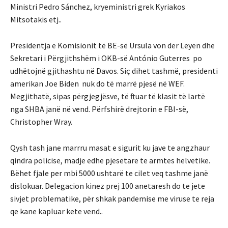
Ministri Pedro Sánchez, kryeministri grek Kyriakos
Mitsotakis etj..
Presidentja e Komisionit të BE-së Ursula von der Leyen dhe
Sekretari i Përgjithshëm i OKB-së António Guterres po
udhëtojnë gjithashtu në Davos. Siç dihet tashmë, presidenti
amerikan Joe Biden nuk do të marrë pjesë në WEF.
Megjithatë, sipas përgjegjësve, të ftuar të klasit të lartë
nga SHBA janë në vend. Përfshirë drejtorin e FBI-së,
Christopher Wray.
Qysh tash jane marrru masat e sigurit ku jave te angzhaur
qindra policise, madje edhe pjesetare te armtes helvetike.
Bëhet fjale per mbi 5000 ushtarë te cilet veq tashme janë
dislokuar. Delegacion kinez prej 100 anetaresh do te jete
sivjet problematike, për shkak pandemise me viruse te reja
qe kane kapluar kete vend..