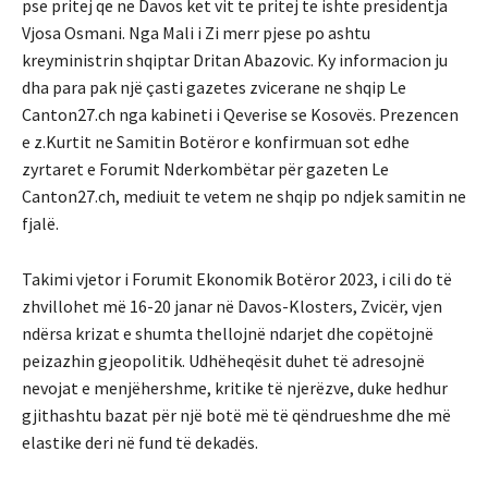
pse pritej qe ne Davos ket vit te pritej te ishte presidentja
Vjosa Osmani. Nga Mali i Zi merr pjese po ashtu
kreyministrin shqiptar Dritan Abazovic. Ky informacion ju
dha para pak një çasti gazetes zvicerane ne shqip Le
Canton27.ch nga kabineti i Qeverise se Kosovës. Prezencen
e z.Kurtit ne Samitin Botëror e konfirmuan sot edhe
zyrtaret e Forumit Nderkombëtar për gazeten Le
Canton27.ch, mediuit te vetem ne shqip po ndjek samitin ne
fjalë.
Takimi vjetor i Forumit Ekonomik Botëror 2023, i cili do të
zhvillohet më 16-20 janar në Davos-Klosters, Zvicër, vjen
ndërsa krizat e shumta thellojnë ndarjet dhe copëtojnë
peizazhin gjeopolitik. Udhëheqësit duhet të adresojnë
nevojat e menjëhershme, kritike të njerëzve, duke hedhur
gjithashtu bazat për një botë më të qëndrueshme dhe më
elastike deri në fund të dekadës.