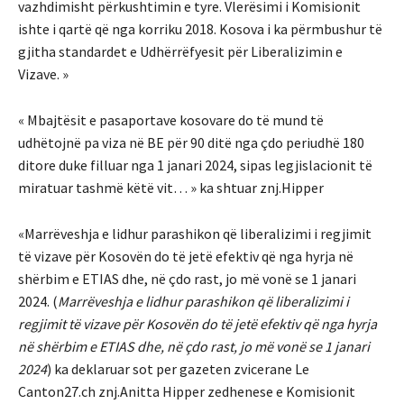
vazhdimisht përkushtimin e tyre. Vlerësimi i Komisionit
ishte i qartë që nga korriku 2018. Kosova i ka përmbushur të
gjitha standardet e Udhërrëfyesit për Liberalizimin e
Vizave. »
« Mbajtësit e pasaportave kosovare do të mund të
udhëtojnë pa viza në BE për 90 ditë nga çdo periudhë 180
ditore duke filluar nga 1 janari 2024, sipas legjislacionit të
miratuar tashmë këtë vit… » ka shtuar znj.Hipper
«Marrëveshja e lidhur parashikon që liberalizimi i regjimit
të vizave për Kosovën do të jetë efektiv që nga hyrja në
shërbim e ETIAS dhe, në çdo rast, jo më vonë se 1 janari
2024. (
Marrëveshja e lidhur parashikon që liberalizimi i
regjimit të vizave për Kosovën do të jetë efektiv që nga hyrja
në shërbim e ETIAS dhe, në çdo rast, jo më vonë se 1 janari
2024
) ka deklaruar sot per gazeten zvicerane Le
Canton27.ch znj.Anitta Hipper zedhenese e Komisionit