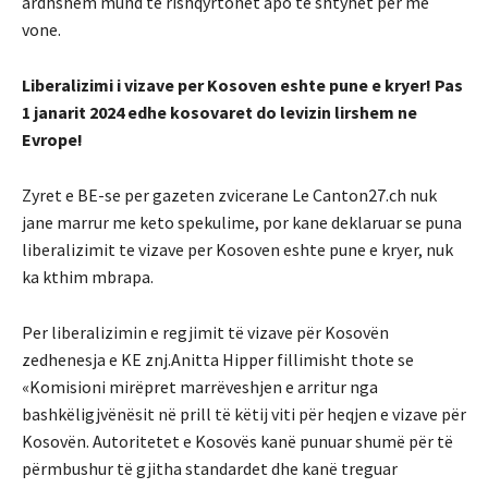
ardhshem mund te rishqyrtohet apo te shtyhet per me
vone.
Liberalizimi i vizave per Kosoven eshte pune e kryer! Pas
1 janarit 2024 edhe kosovaret do levizin lirshem ne
Evrope!
Zyret e BE-se per gazeten zvicerane Le Canton27.ch nuk
jane marrur me keto spekulime, por kane deklaruar se puna
liberalizimit te vizave per Kosoven eshte pune e kryer, nuk
ka kthim mbrapa.
Per liberalizimin e regjimit të vizave për Kosovën
zedhenesja e KE znj.Anitta Hipper fillimisht thote se
«Komisioni mirëpret marrëveshjen e arritur nga
bashkëligjvënësit në prill të këtij viti për heqjen e vizave për
Kosovën. Autoritetet e Kosovës kanë punuar shumë për të
përmbushur të gjitha standardet dhe kanë treguar