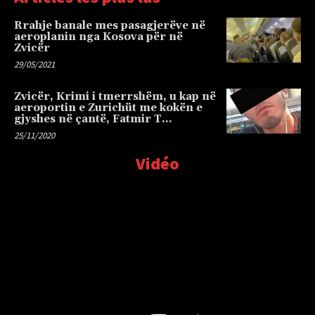
Rrahje banale mes pasagjerëve në
aeroplanin nga Kosova për në
Zvicër
29/05/2021
Zvicër, Krimi i tmerrshëm, u kap në
aeroportin e Zurichüt me kokën e
gjyshes në çantë, Fatmir T…
25/11/2020
Vidéo