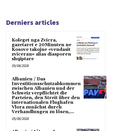
Derniers articles
Koleget nga Zvicra,
gazetaret e 20Minuten ne
Kosove takojne «vendasit
zviceran» alias diasporen
shqiptare
05/08/2026
Albanien / Das
Investitionsschutzabkommen
zwischen Albanien und der
Schweiz verpflichtet die
Parteien, den Streit über den
internationalen Flughafen
Vlora zunächst durch
Verhandlungen zu lösen,...
05/08/2026