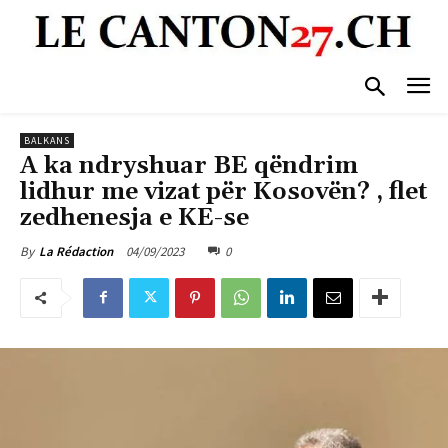
BALKANS
A ka ndryshuar BE qëndrim
lidhur me vizat për Kosovën? , flet
zedhenesja e KE-se
04/09/2023
0
By
La Rédaction