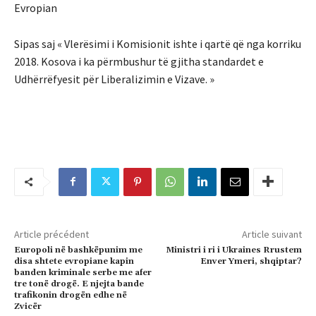
Evropian
Sipas saj « Vlerësimi i Komisionit ishte i qartë që nga korriku
2018. Kosova i ka përmbushur të gjitha standardet e
Udhërrëfyesit për Liberalizimin e Vizave. »
Article précédent
Article suivant
Europoli në bashkëpunim me
Ministri i ri i Ukraines Rrustem
disa shtete evropiane kapin
Enver Ymeri, shqiptar?
banden kriminale serbe me afer
tre tonë drogë. E njejta bande
trafikonin drogën edhe në
Zvicër