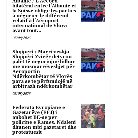
Albanie / L’Accord
bilatéral entre l’Albanie et
la Suisse oblige les parties
à négocier le différend
relatif à l’Aéroport
international de Vlora
avant tout...
05/08/2026
Shqiperi / Marrëveshja
Shqipëri-Zvicër detyron
palët të negociojnë lidhur
me mosmarrëveshjet për
Aeroportin
Ndërkombëtar të Vlorës
para se te përfundojë në
arbitrazh ndërkombëtar
05/08/2026
Federata Evropiane e
Gazetarëve (EFJ) i
ankohet BE-se per
policine e Rames. Ndaleni
dhunen mbi gazetaret dhe
protestuesit