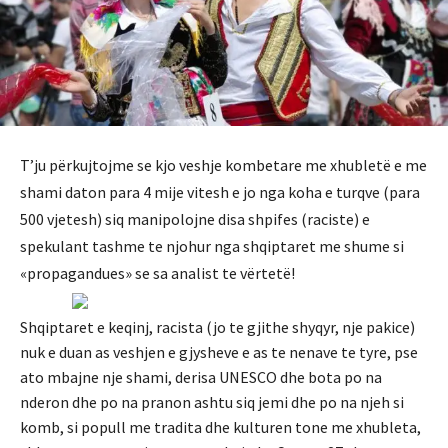
T’ju përkujtojme se kjo veshje kombetare me xhubletë e me
shami daton para 4 mije vitesh e jo nga koha e turqve (para
500 vjetesh) siq manipolojne disa shpifes (raciste) e
spekulant tashme te njohur nga shqiptaret me shume si
«propagandues» se sa analist te vërtetë!
Shqiptaret e keqinj, racista (jo te gjithe shyqyr, nje pakice)
nuk e duan as veshjen e gjysheve e as te nenave te tyre, pse
ato mbajne nje shami, derisa UNESCO dhe bota po na
nderon dhe po na pranon ashtu siq jemi dhe po na njeh si
komb, si popull me tradita dhe kulturen tone me xhubleta,