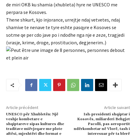
de miri OKB ku shamia (xhubleta) hyre ne UNESCO me
perpara se Kosoves.
Thene shkurt, kjo injorance, urrejtje ndaj vetvetes, ndaj
shamive te nenave te tyre eshte pasqyre e Kosoves se
sotme qe per cdo jave po i ndodhe nga nje e zeze, tragjedi
(vrasje, krime, droge, prostitucion, degjenerim..)
Article précédent
Article suivant
UNESCO për Xhubletën: Një
Ish-presidenti shqiptar i
veshje kombetare e
Kosovës, miliarderi Behgjet
shqiptareve sipas kultures dhe
Pacolli, pas aeroportit
traditave miëvjeqare me plote
ndërkombetar në Vlorë, tash i
aftësi, mjeshtëri dhe format e
interesuar për ta blerë