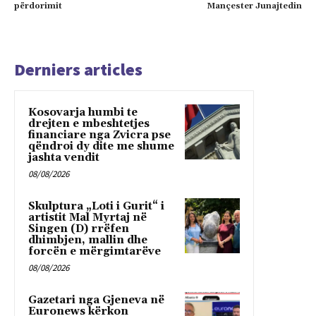
përdorimit
Mançester Junajtedin
Derniers articles
Kosovarja humbi te
drejten e mbeshtetjes
financiare nga Zvicra pse
qëndroi dy dite me shume
jashta vendit
08/08/2026
Skulptura „Loti i Gurit“ i
artistit Mal Myrtaj në
Singen (D) rrëfen
dhimbjen, mallin dhe
forcën e mërgimtarëve
08/08/2026
Gazetari nga Gjeneva në
Euronews kërkon