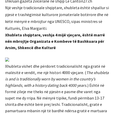
shkruan gazeta zvicerane ne shqip Le Canton27.ch
Një veshje tradicionale shqiptare, xhubleta është shpallur si
pjesë e trashëgimisë kulturore jomateriale botërore dhe në
këtë mënyrë e mbrojtur nga UNESCO, sipas ministres së
Kulturës, Elva Margariti.
Xhubleta shqiptare, veshja 4 mijë vjeçare, është marrë
nën mbrojtje Organizata e Kombeve të Bashkuara për
Arsim, Shkencë dhe Kulturë
Xhubleta vishet dhe përdoret tradicionalisht nga gratë në
malësitë e vendit, me një histori 4000 vjeçare. (
The xhubleta
is and is traditionally worn by women in the country’s
highlands, with a history dating back 4000 years.
) Është në
formë zileje me theks në pjesën e pasme dhe varet nga
supet me dy rripa. Në mënyrë tipike, fundi përmban 13-17
shirita dhe është bërë prej leshi. Tradicionalisht, gratë e
pamartuara mbanin një të bardhë ndërsa gratë e martuara