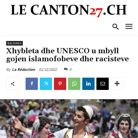
BALKANS
Xhybleta dhe UNESCO u mbyll
gojen islamofobeve dhe racisteve
01/12/2022
0
By
La Rédaction