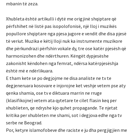
mbanin të zeza.
Xhubleta është artikulli i dytë me origjinë shqiptare që
përfshihet në listë pas isopolofonisë, një lloj i muzikës
popullore shqiptare nga pjesa jugore e vendit dhe disa pjesë
të veriut. Muzika e këtij lloji nuk ka instrumente muzikore
dhe përkundrazi përfshin vokale dy, tre ose katër pjesësh që
harmonizohen dhe ndërthuren. Këngët dypjesëshe
zakonisht këndohen nga femrat, ndërsa katërpjesëshja
është më e ndërlikuara.
E tham kete se po degjojme ne disa analiste ne tv te
degjeneruara kosovare e injorojne ket veshje vetem pse aty
qenka shamia, ose tv e diktuara marrin ne rruge
(klasifikojne) vetem ata qytetare te cilet flasin keq per
xhublieten, qe ndryshe kjo quhet propagande. Te njetat
kritika per xhubleten me shami, sot i degjova edhe nga tv
serbe ne Beograd.
Por, ketyre islamofobeve dhe raciste e ju dha pergjigjien me