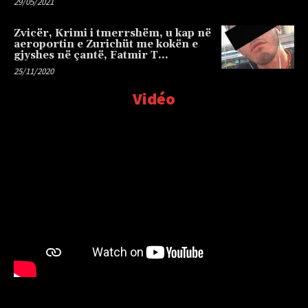
29/05/2021
Zvicër, Krimi i tmerrshëm, u kap në
aeroportin e Zurichüt me kokën e
gjyshes në çantë, Fatmir T…
25/11/2020
Vidéo