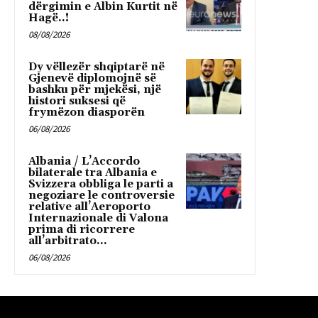
dërgimin e Albin Kurtit në
Hagë..!
08/08/2026
Dy vëllezër shqiptarë në
Gjenevë diplomojnë së
bashku për mjekësi, një
histori suksesi që
frymëzon diasporën
06/08/2026
Albania / L’Accordo
bilaterale tra Albania e
Svizzera obbliga le parti a
negoziare le controversie
relative all’Aeroporto
Internazionale di Valona
prima di ricorrere
all’arbitrato...
06/08/2026