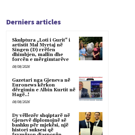
Derniers articles
Skulptura „Loti i Gurit“ i
artistit Mal Myrtaj në
Singen (D) rrëfen
dhimbjen, mallin dhe
forcën e mërgimtarëve
08/08/2026
Gazetari nga Gjeneva në
Euronews kërkon
dërgimin e Albin Kurtit në
Hagë..!
08/08/2026
Dy vëllezër shqiptarë në
Gjenevë diplomojnë së
bashku për mjekësi, një
histori suksesi që
frymëzon diasporën