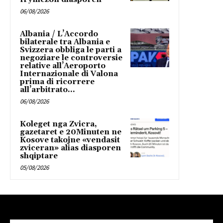
06/08/2026
Albania / L’Accordo
bilaterale tra Albania e
Svizzera obbliga le parti a
negoziare le controversie
relative all’Aeroporto
Internazionale di Valona
prima di ricorrere
all’arbitrato...
06/08/2026
Koleget nga Zvicra,
gazetaret e 20Minuten ne
Kosove takojne «vendasit
zviceran» alias diasporen
shqiptare
05/08/2026