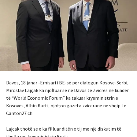
Davos, 18 janar -Emisari i BE-së për dialogun Kosovë-Serbi,
Miroslav Lajçak ka njoftuar se në Davos të Zvicrës në kuadër
të “World Economic Forum” ka takuar kryeministrin e
Kosovës, Albin Kurti, njofton gazeta zvicerane ne shqip Le
Canton27.ch
Lajcak thotë se e ka filluar ditën e tij me një diskutim të
thellë me kryeministrin Kurti.