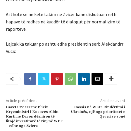
Ai thotë se në këtë takim në Zvicër kanë diskutuar rreth
hapave të radhës në kuadër të dialogut për normalizim të
raporteve.
Lajcak ka takuar po ashtu edhe presidentin serb Alekdandrr
Vucic
Article précédent
Article suivant
Gazeta zvicerane Blick:
Cassis në WEF: Rindërtimi i
Kryeministri i Kosoves Albin
Ukrainës, një nga prioritetet e
Kurti ne Davos dëshiron të
Qeverise sonë
fitojë investitorë të rinj në WEF
– edhe nga Zvicra