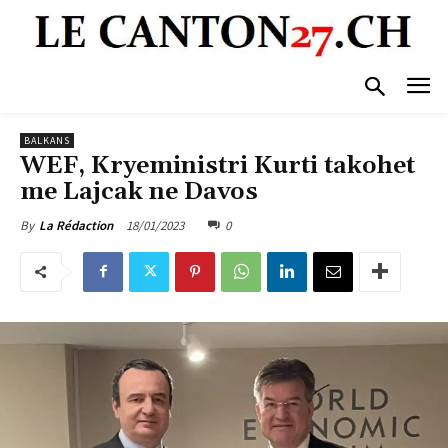
BALKANS
WEF, Kryeministri Kurti takohet
me Lajcak ne Davos
18/01/2023
0
By
La Rédaction