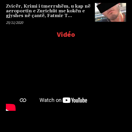
Zvicër, Krimi i tmerrshëm, u kap në
aeroportin e Zurichüt me kokën e
gjyshes në çantë, Fatmir T…
25/11/2020
Vidéo