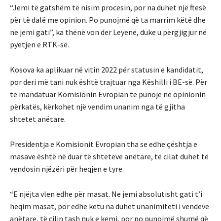
“Jemi të gatshëm të nisim procesin, por na duhet një ftesë
për të dalë me opinion. Po punojmë që ta marrim këtë dhe
ne jemi gati”, ka thënë von der Leyenë, duke u përgjigjur në
pyetjen e RTK-së.
Kosova ka aplikuar në vitin 2022 për statusin e kandidatit,
por deri më tani nuk është trajtuar nga Këshilli i BE-së. Për
të mandatuar Komisionin Evropian të punojë në opinionin
përkatës, kërkohet një vendim unanim nga të gjitha
shtetet anëtare.
Presidentja e Komisionit Evropian tha se edhe çështja e
masave është në duar të shteteve anëtare, të cilat duhet të
vendosin njëzëri për heqjen e tyre.
“E njëjta vlen edhe për masat. Ne jemi absolutisht gati t’i
heqim masat, por edhe këtu na duhet unanimiteti i vendeve
anëtare, të cilin tash nuk e kemi, por po punojmë shumë që