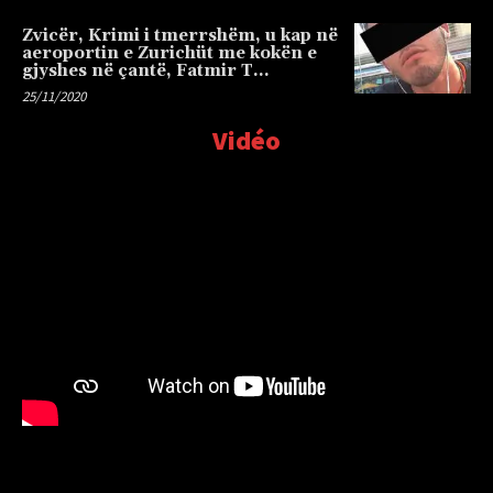
Zvicër, Krimi i tmerrshëm, u kap në
aeroportin e Zurichüt me kokën e
gjyshes në çantë, Fatmir T…
25/11/2020
Vidéo