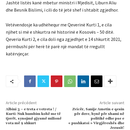
Jashtë listës kanë mbetur ministri i Mjedisit, Liburn Aliu
dhe Besnik Bislimi, i cili do të jetë shef i shtabit zgjedhor.
Vetëvendosje ka udhëhequr me Qeverinë Kurti 1, e cila
njihet si më e shkurtra në historinë e Kosovës – 50 ditë.
Qeveria Kurti 2, e cila doli nga zgjedhjet e 14 shkurtit 2021,
përmbushi për herë të parë një mandat të rregullt
katërvjeçar.
Article précédent
Article suivant
Albini 3 – e treta e vetreta ! /
Zvicër, Sanije Ametin e qesin
Kurti: Nuk humbim kohë me të
për dere, hynë për xhami në
tjerët, synojmë gjysmë milionë
politikë edhe pse e
vota më 9 shkurt
« pushkatoi » Virgjëreshës dhe
Jezusit!