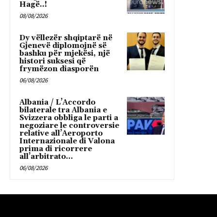
Hagë..!
08/08/2026
Dy vëllezër shqiptarë në
Gjenevë diplomojnë së
bashku për mjekësi, një
histori suksesi që
frymëzon diasporën
06/08/2026
Albania / L’Accordo
bilaterale tra Albania e
Svizzera obbliga le parti a
negoziare le controversie
relative all’Aeroporto
Internazionale di Valona
prima di ricorrere
all’arbitrato...
06/08/2026