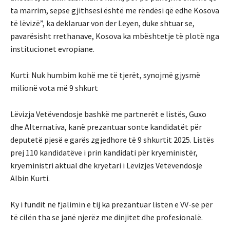
ta marrim, sepse gjithsesi është me rëndësi që edhe Kosova
të lëvizë”, ka deklaruar von der Leyen, duke shtuar se,
pavarësisht rrethanave, Kosova ka mbështetje të plotë nga
institucionet evropiane.
Kurti: Nuk humbim kohë me të tjerët, synojmë gjysmë
milionë vota më 9 shkurt
Lëvizja Vetëvendosje bashkë me partnerët e listës, Guxo
dhe Alternativa, kanë prezantuar sonte kandidatët për
deputetë pjesë e garës zgjedhore të 9 shkurtit 2025. Listës
prej 110 kandidatëve i prin kandidati për kryeministër,
kryeministri aktual dhe kryetari i Lëvizjes Vetëvendosje
Albin Kurti.
Ky i fundit në fjalimin e tij ka prezantuar listën e VV-së për
të cilën tha se janë njerëz me dinjitet dhe profesionalë.