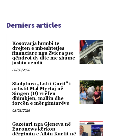
Derniers articles
Kosovarja humbi te
drejten e mbeshtetjes
financiare nga Zvicra pse
qëndroi dy dite me shume
jashta vendit
08/08/2026
Skulptura „Loti i Gurit“ i
artistit Mal Myrtaj në
Singen (D) rrëfen
dhimbjen, mallin dhe
forcën e mërgimtarëve
08/08/2026
Gazetari nga Gjeneva në
Euronews kërkon
dërgimin e Albin Kurtit në