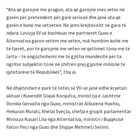
“Ata që garojnë me pragun, ata që garojnë mes vetes në
garën për pretendent për garë seriozë dhe janë ata që
garën e kanë me vetveten. Ne jemi krejtësisht në gara të
ndara. Lëvizja VV së bashkuar me partnerët Guxo e
Alternativa garon vetëm me veten, nuk humbim kohë me
të tjerët, por të garojmë me veten në qëllimet tona më të
larta – të angazhohemi me të gjitha mundësitë për ta
ngritur subjektin tonë në shifrën prej gjysmë milionë të
qytetarëve të Republikës”, tha ai.
Në dhjetëshen e parë të listës së VV-së janë edhe kryetari
aktual i Kuvendit Glauk Konjufca, ministrja e Jashtme
Donika Gërvalla nga Guxo, ministrat Albulena Haxhiu,
Hekuran Murati, Xhelal Sveçla, shefja e grupit parlamentar
Mimoza Kusari Lila nga Alternativa, ministri i Bujqësisë
Faton Peci nga Guxo dhe Shqipe Mehmeti Selimi.