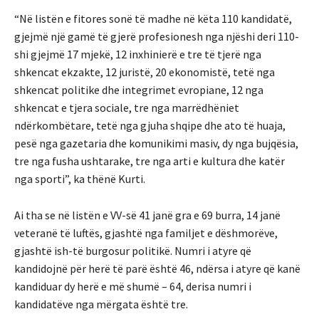
“Në listën e fitores sonë të madhe në këta 110 kandidatë,
gjejmë një gamë të gjerë profesionesh nga njëshi deri 110-
shi gjejmë 17 mjekë, 12 inxhinierë e tre të tjerë nga
shkencat ekzakte, 12 juristë, 20 ekonomistë, tetë nga
shkencat politike dhe integrimet evropiane, 12 nga
shkencat e tjera sociale, tre nga marrëdhëniet
ndërkombëtare, tetë nga gjuha shqipe dhe ato të huaja,
pesë nga gazetaria dhe komunikimi masiv, dy nga bujqësia,
tre nga fusha ushtarake, tre nga arti e kultura dhe katër
nga sporti”, ka thënë Kurti.
Ai tha se në listën e VV-së 41 janë gra e 69 burra, 14 janë
veteranë të luftës, gjashtë nga familjet e dëshmorëve,
gjashtë ish-të burgosur politikë. Numri i atyre që
kandidojnë për herë të parë është 46, ndërsa i atyre që kanë
kandiduar dy herë e më shumë – 64, derisa numri i
kandidatëve nga mërgata është tre.