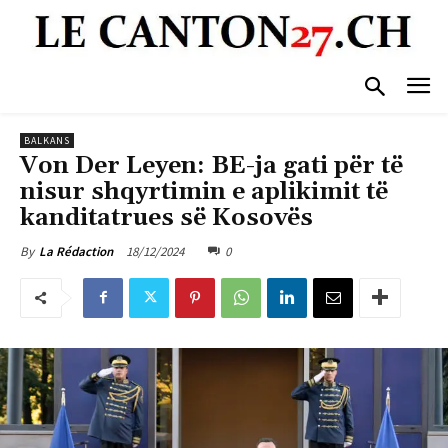
BALKANS
Von Der Leyen: BE-ja gati për të
nisur shqyrtimin e aplikimit të
kanditatrues së Kosovës
18/12/2024
0
By
La Rédaction