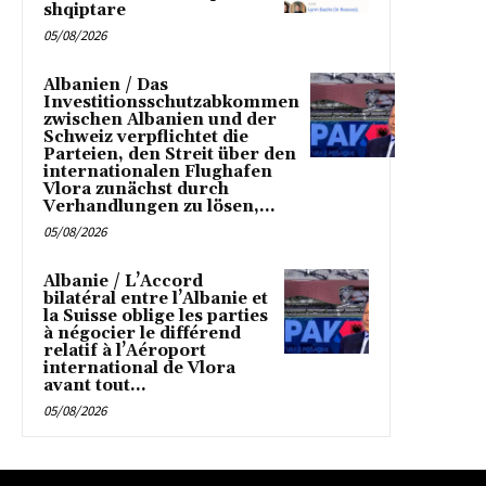
shqiptare
05/08/2026
Albanien / Das
Investitionsschutzabkommen
zwischen Albanien und der
Schweiz verpflichtet die
Parteien, den Streit über den
internationalen Flughafen
Vlora zunächst durch
Verhandlungen zu lösen,...
05/08/2026
Albanie / L’Accord
bilatéral entre l’Albanie et
la Suisse oblige les parties
à négocier le différend
relatif à l’Aéroport
international de Vlora
avant tout...
05/08/2026