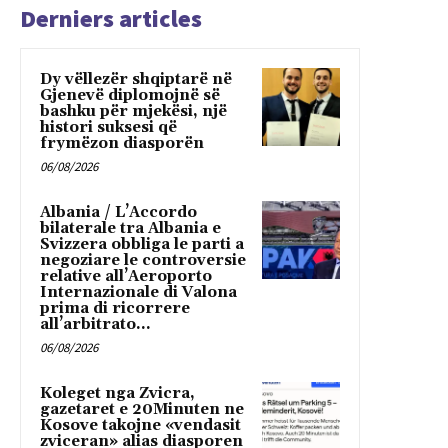
Derniers articles
Dy vëllezër shqiptarë në
Gjenevë diplomojnë së
bashku për mjekësi, një
histori suksesi që
frymëzon diasporën
06/08/2026
Albania / L’Accordo
bilaterale tra Albania e
Svizzera obbliga le parti a
negoziare le controversie
relative all’Aeroporto
Internazionale di Valona
prima di ricorrere
all’arbitrato...
06/08/2026
Koleget nga Zvicra,
gazetaret e 20Minuten ne
Kosove takojne «vendasit
zviceran» alias diasporen