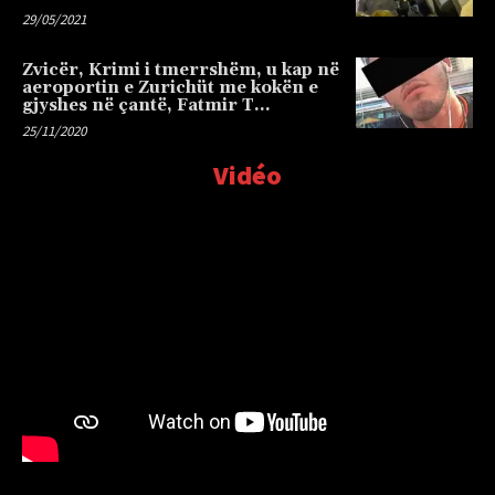
29/05/2021
Zvicër, Krimi i tmerrshëm, u kap në
aeroportin e Zurichüt me kokën e
gjyshes në çantë, Fatmir T…
25/11/2020
Vidéo