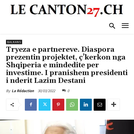
BALKANS
Tryeza e partnereve. Diaspora
prezentin projektet, ç’kerkon nga
Shqiperia e mindedite per
investime. I pranishem presidenti
i nderit Lazim Destani
30/03/2022
0
By
La Rédaction