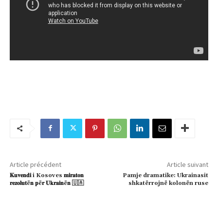
Article précédent
Article suivant
𝐊𝐮𝐯𝐞𝐧𝐝𝐢 i Kosoves 𝐦𝐢𝐫𝐚𝐭𝐨𝐧
Pamje dramatike: Ukrainasit
𝐫𝐞𝐳𝐨𝐥𝐮𝐭ë𝐧 𝐩ë𝐫 𝐔𝐤𝐫𝐚𝐢𝐧ë𝐧 🇺🇦
shkatërrojnë kolonën ruse