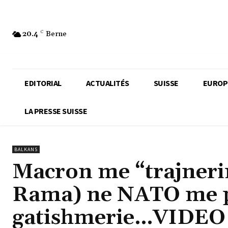
20.4
C
Berne
EDITORIAL
ACTUALITÉS
SUISSE
EUROP
LA PRESSE SUISSE
BALKANS
Macron me “trajnerin
Rama) ne NATO me pa
gatishmerie…VIDEO