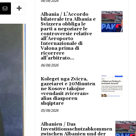
06/08/2026
Albania / L’Accordo
bilaterale tra Albania e
Svizzera obbliga le
parti a negoziare le
controversie relative
all’Aeroporto
Internazionale di
Valona prima di
ricorrere
all’arbitrato...
06/08/2026
Koleget nga Zvicra,
gazetaret e 20Minuten
ne Kosove takojne
«vendasit zviceran»
alias diasporen
shqiptare
05/08/2026
Albanien / Das
Investitionsschutzabkommen
zwischen Albanien und der