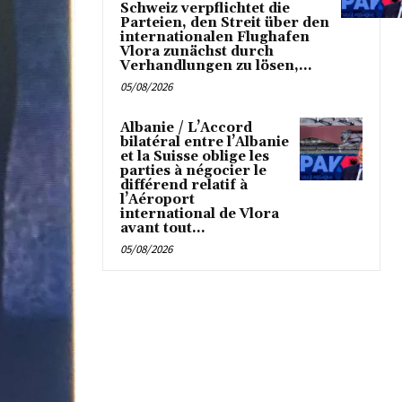
Schweiz verpflichtet die
Parteien, den Streit über den
internationalen Flughafen
Vlora zunächst durch
Verhandlungen zu lösen,...
05/08/2026
Albanie / L’Accord
bilatéral entre l’Albanie
et la Suisse oblige les
parties à négocier le
différend relatif à
l’Aéroport
international de Vlora
avant tout...
05/08/2026