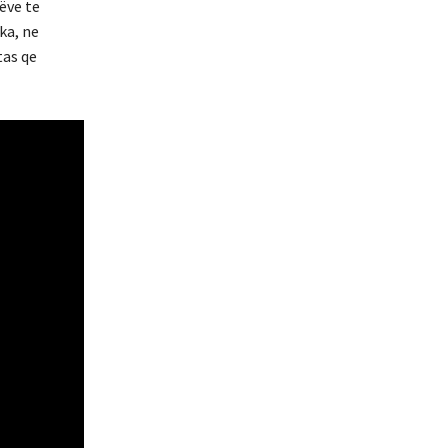
rëve te
ka, ne
tas qe