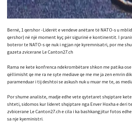
Bernë, 1 qershor -Liderët e vendeve anëtare të NATO-s u mblid
qershor) në një moment kyç për sigurinë e kontinentit. I pra
boteror te NATO-s qe nuk i ngjan nje kyremnisatri, por me shume
gazeta zvicerane Le Canton27.ch
Rama ne kete konfrenca ndekrombëtare shkon me patika ose k
qëllimisht qe me ra ne syte mediave qe me me ja zen emrin diku
paramenduar i tij deshtoi se askush nuk u muar me te, as media
Por shume analiste, madje edhe vete qytetaret shqiptare kete
shteti, sidomos kur lideret shqiptare nga Enver Hoxha e deri t
zvbicerane Le Canton27.ch e cila i ka bashkangjitur fotos edhe
sa nje kyeministri.