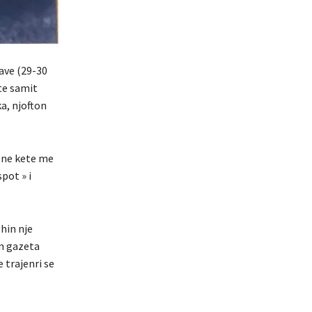
ave (29-30
te samit
ka, njofton
ene kete me
pot » i
hin nje
an gazeta
 trajenri se