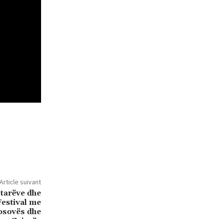
Article suivant
ptarëve dhe
Festival me
Kosovës dhe