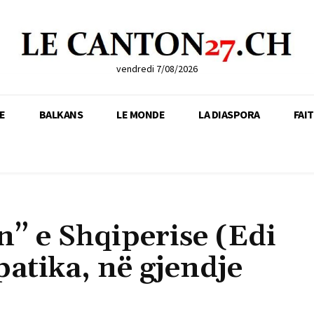
vendredi 7/08/2026
E
BALKANS
LE MONDE
LA DIASPORA
FAI
” e Shqiperise (Edi
tika, në gjendje