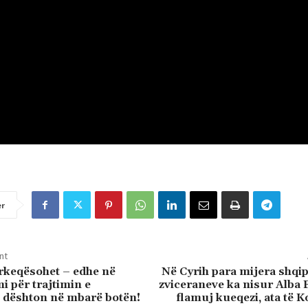
er
nt
rkeqësohet – edhe në
Në Cyrih para mijera shqi
i për trajtimin e
zviceraneve ka nisur Alba 
 dështon në mbarë botën!
flamuj kueqezi, ata të 