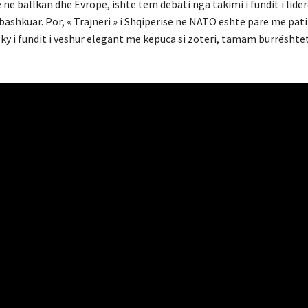
 ne ballkan dhe Evropë, ishte tem debati nga takimi i fundit i lide
ashkuar. Por, « Trajneri » i Shqiperise ne NATO eshte pare me pati
y i fundit i veshur elegant me kepuca si zoteri, tamam burrështe