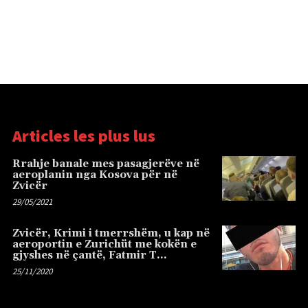
Articles les plus lus
Rrahje banale mes pasagjerëve në
aeroplanin nga Kosova për në
Zvicër
29/05/2021
Zvicër, Krimi i tmerrshëm, u kap në
aeroportin e Zurichüt me kokën e
gjyshes në çantë, Fatmir T…
25/11/2020