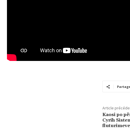
Partag
Article précéde
Kaosi po pë
Cyrih Sistem
fluturimeve