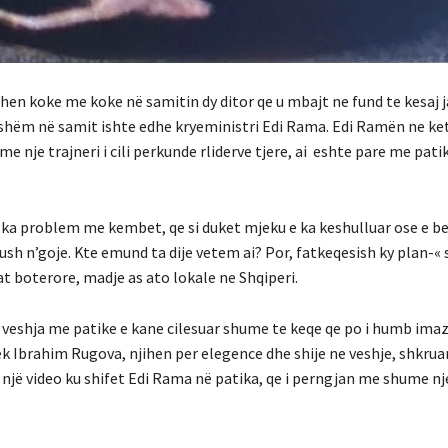
hen koke me koke në samitin dy ditor qe u mbajt ne fund te kesaj j
nishëm në samit ishte edhe kryeministri Edi Rama. Edi Ramën ne ke
 nje trajneri i cili perkunde rliderve tjere, ai eshte pare me pati
a problem me kembet, qe si duket mjeku e ka keshulluar ose e b
sh n’goje. Kte emund ta dije vetem ai? Por, fatkeqesish ky plan-« s
t boterore, madje as ato lokale ne Shqiperi.
 veshja me patike e kane cilesuar shume te keqe qe po i humb imaz
ek Ibrahim Rugova, njihen per elegence dhe shije ne veshje, shkru
 një video ku shifet Edi Rama në patika, qe i perngjan me shume nje