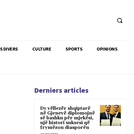
TS DIVERS
CULTURE
SPORTS
OPINIONS
Derniers articles
Dy vëllezër shqiptarë
në Gjenevë diplomojnë
së bashku për mjekësi,
një histori suksesi që
frymëzon diasporën