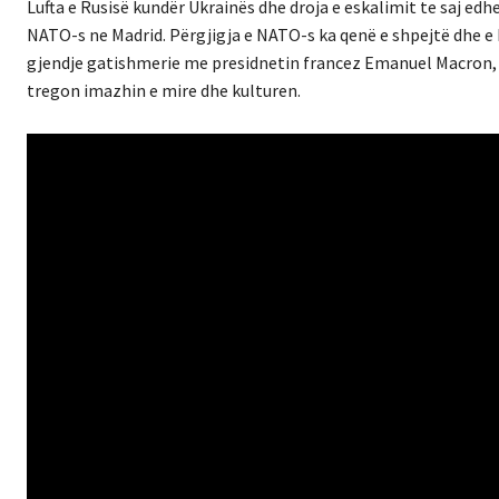
Lufta e Rusisë kundër Ukrainës dhe droja e eskalimit te saj edhe
NATO-s ne Madrid. Përgjigja e NATO-s ka qenë e shpejtë dhe e b
gjendje gatishmerie me presidnetin francez Emanuel Macron, k
tregon imazhin e mire dhe kulturen.