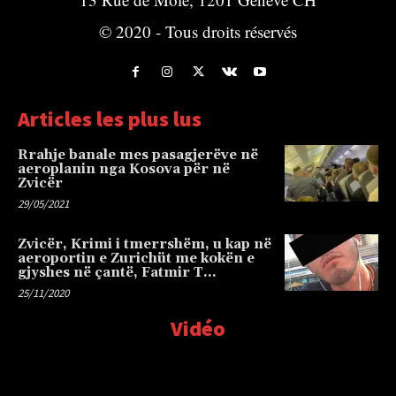
© 2020 - Tous droits réservés
Articles les plus lus
Rrahje banale mes pasagjerëve në
aeroplanin nga Kosova për në
Zvicër
29/05/2021
Zvicër, Krimi i tmerrshëm, u kap në
aeroportin e Zurichüt me kokën e
gjyshes në çantë, Fatmir T…
25/11/2020
Vidéo