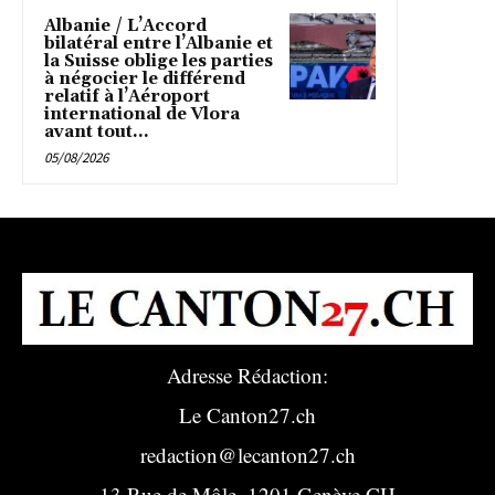
Albanie / L’Accord
bilatéral entre l’Albanie et
la Suisse oblige les parties
à négocier le différend
relatif à l’Aéroport
international de Vlora
avant tout...
05/08/2026
Adresse Rédaction:
Le Canton27.ch
redaction@lecanton27.ch
13 Rue de Môle, 1201 Genève CH