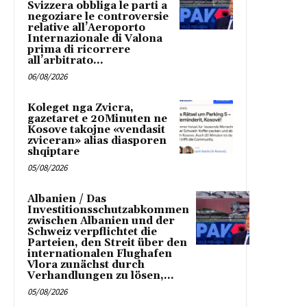
Svizzera obbliga le parti a
negoziare le controversie
relative all’Aeroporto
Internazionale di Valona
prima di ricorrere
all’arbitrato...
06/08/2026
Koleget nga Zvicra,
gazetaret e 20Minuten ne
Kosove takojne «vendasit
zviceran» alias diasporen
shqiptare
05/08/2026
Albanien / Das
Investitionsschutzabkommen
zwischen Albanien und der
Schweiz verpflichtet die
Parteien, den Streit über den
internationalen Flughafen
Vlora zunächst durch
Verhandlungen zu lösen,...
05/08/2026