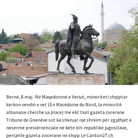
Bernë, 8 maj -Në Maqedoninë e Veriut, minoriteti shqiptar
kërkon vendin e vet (En Macédoine du Nord, la minorité
albanaise cherche sa place) me ekt tiull gazeta zvcerane
Tribune de Gnenève sot ka shkruar nje shrkim për zgjdhjet e
neserme presidrnenciale në këte ish-republike jugosllave,
percjelle gazeta zvicerane ne shqip Le Canton27.ch