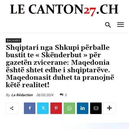
BALKANS
Shqiptari nga Shkupi përballe
bustit te « Skënderbut » për
gazetën zvicerane: Maqedonia
është shtet edhe i shqiptarëve.
Maqedonasit duhet ta pranojnë
këtë realitet!
08/05/2024
0
By
La Rédaction