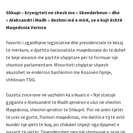
Shkupi – kryeqyteti ne shesh me « Skenderbeun » dhe
« Aleksandri i Madh » deshmi më e mirë, se e kujt është
Maqedonia Veriore
Favoriti i zgjedhjeve legjislative dhe presidenciale të kësaj
të mërkure, e djathta nacionaliste maqedonase do të duhet
të bëjë aleancë me partitë shqiptare për të formuar një
shumicë parlamentare. Minoriteti shqiptar shpesh
akuzohet se ëndërron bashkimin me Kosovën fqinje,
shhkruan TDG.
Gazeta zvicerane ne vazhdim ka srkuars e « Një statujë
gjigante e Aleksandrit të Madh qëndron e ulur në sheshin
Maqedonia, sheshin qendror të Shkupit. Por në anën tjetër
të urës së gurtë, flamuri maqedonas, me diellin e tij të artë
kundër një qielli të kuq, po zhduket shpejt nga dyqanet e
pazarit të vjetër. Zëvendësohet nga një shqiponjë e zezë në