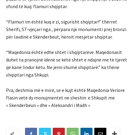
sfond të kuq: flamuri shqiptar.
“Flamuri im është kuq e zi, sigurisht shqiptar!” thërret
Sherifi, 57-vjeçari nga , përpara një monumenti prej bronzi
për lavdinë e Skënderbeut, heroit mesjetar shqiptar.
“Maqedonia është edhe shtet i shqiptarëve. Maqedonasit
duhet ta pranojnë idenë se këtë shtet e ndajnë me të tjerët
që kanë lindur këtu. Ne jemi shumë shqiptarë.” ka thëne
shqiptari nga Shkupi.
Pra, deshmia më e mirë, se e kujt është Maqedonia Veriore
flasin vetë dy monujmentet ne sheshin e Shkupit me
« Skenderbeun » dhe « Aleksandri i Madh »