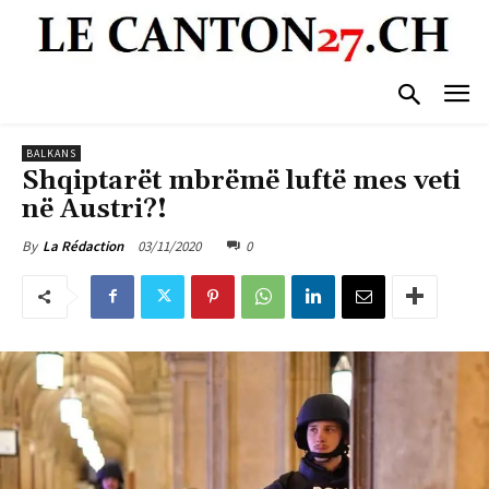
BALKANS
Shqiptarët mbrëmë luftë mes veti
në Austri?!
03/11/2020
0
By
La Rédaction