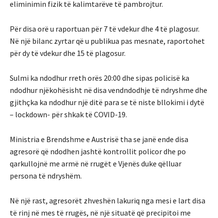
eliminimin fizik të kalimtarëve të pambrojtur.
Për disa orë u raportuan për 7 të vdekur dhe 4 të plagosur.
Në një bilanc zyrtar që u publikua pas mesnate, raportohet
për dy të vdekur dhe 15 të plagosur.
Sulmi ka ndodhur rreth orës 20:00 dhe sipas policisë ka
ndodhur njëkohësisht në disa vendndodhje të ndryshme dhe
gjithçka ka ndodhur një ditë para se të niste bllokimi i dytë
– lockdown- për shkak të COVID-19.
Ministria e Brendshme e Austrisë tha se janë ende disa
agresorë që ndodhen jashtë kontrollit policor dhe po
qarkullojnë me armë në rrugët e Vjenës duke qëlluar
persona të ndryshëm.
Në një rast, agresorët zhveshën lakuriq nga mesi e lart disa
të rinj në mes të rrugës, në një situatë që precipitoi me