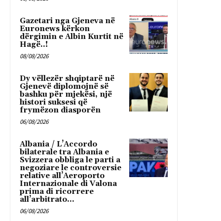
Gazetari nga Gjeneva në
Euronews kërkon
dërgimin e Albin Kurtit në
Hagë..!
08/08/2026
Dy vëllezër shqiptarë në
Gjenevë diplomojnë së
bashku për mjekësi, një
histori suksesi që
frymëzon diasporën
06/08/2026
Albania / L’Accordo
bilaterale tra Albania e
Svizzera obbliga le parti a
negoziare le controversie
relative all’Aeroporto
Internazionale di Valona
prima di ricorrere
all’arbitrato...
06/08/2026