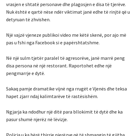
vrasjen e shtatë personave dhe plagosjen e disa të tjerëve.
Nuk është e qartë nëse ndër viktimat janë edhe të rinjtë që u
detyruan të zhvishen.
Një vajzë vjeneze publikoi video me këtë skenë, por ajo më
pas u fshi nga Facebook si e papërshtatshme.
Në një sulm tjetër paralel të agresorëve, janë marrë peng
disa persona në një restorant. Raportohet edhe një
pengmarrje e dytë.
Sakaq pamje dramatike vijnë nga rrugët e Vjenës dhe teksa
hapet zjarr ndaj kalimtarëve të rastësishëm.
Ngjarja ka ndodhur një ditë para bllokimit të dytë dhe ka
pasur shumë njerëz në lëvizje.
Policia u ka bërë thirrje njerëzve që të shmangin të gjitha