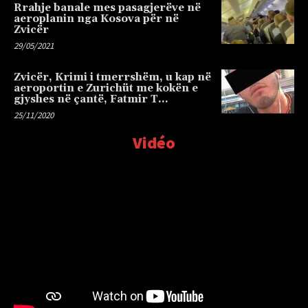
Rrahje banale mes pasagjerëve në
aeroplanin nga Kosova për në
Zvicër
29/05/2021
Zvicër, Krimi i tmerrshëm, u kap në
aeroportin e Zurichüt me kokën e
gjyshes në çantë, Fatmir T…
25/11/2020
Vidéo