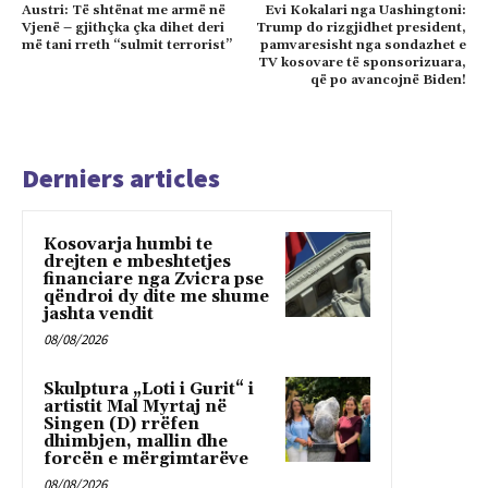
Austri: Të shtënat me armë në
Evi Kokalari nga Uashingtoni:
Vjenë – gjithçka çka dihet deri
Trump do rizgjidhet president,
më tani rreth “sulmit terrorist”
pamvaresisht nga sondazhet e
TV kosovare të sponsorizuara,
që po avancojnë Biden!
Derniers articles
Kosovarja humbi te
drejten e mbeshtetjes
financiare nga Zvicra pse
qëndroi dy dite me shume
jashta vendit
08/08/2026
Skulptura „Loti i Gurit“ i
artistit Mal Myrtaj në
Singen (D) rrëfen
dhimbjen, mallin dhe
forcën e mërgimtarëve
08/08/2026