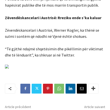
hapësirat publike dhe të mos marrin transportin publik.
Zëvendëskancelari i Austrisë: Rreziku ende s’ka kaluar
Zëvendëskancelari i Austrisë, Werner Kogler, ka thënë se
sulmi i sontëm që ndodhi në Vjenë është shokues.
“Të gjithë ndajmë shqetësimin dhe pikëllimin për viktimat
dhe të lënduarit”, ka shkruar ai në Twitter.
Article précédent
Article suivant