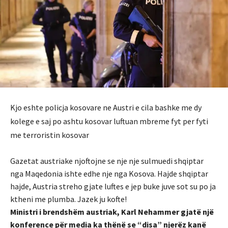
Kjo eshte policja kosovare ne Austri e cila bashke me dy
kolege e saj po ashtu kosovar luftuan mbreme fyt per fyti
me terroristin kosovar
Gazetat austriake njoftojne se nje nje sulmuedi shqiptar
nga Maqedonia ishte edhe nje nga Kosova. Hajde shqiptar
hajde, Austria streho gjate luftes e jep buke juve sot su po ja
ktheni me plumba. Jazek ju kofte!
Ministri i brendshëm austriak, Karl Nehammer gjatë një
konference për media ka thënë se “disa” njerëz kanë