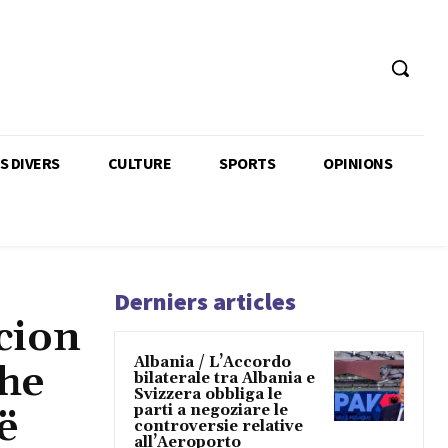
TS DIVERS
CULTURE
SPORTS
OPINIONS
Derniers articles
cion
Albania / L’Accordo
dhe
bilaterale tra Albania e
Svizzera obbliga le
parti a negoziare le
ë
controversie relative
all’Aeroporto