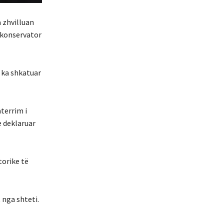
a zhvilluan
n konservator
 ka shkatuar
terrim i
e deklaruar
torike të
 nga shteti.