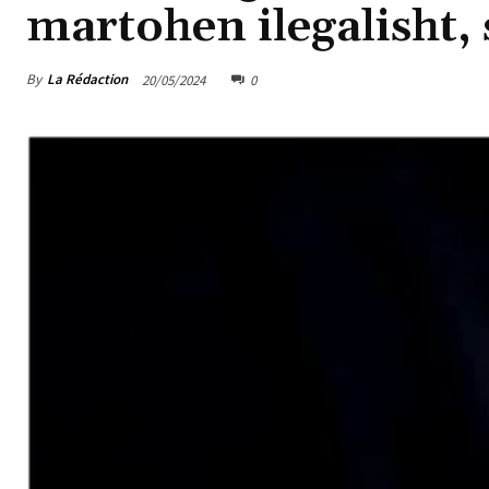
martohen ilegalisht,
By
La Rédaction
20/05/2024
0