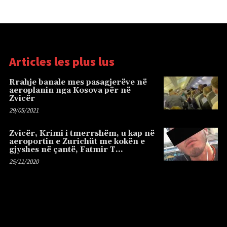
Articles les plus lus
Rrahje banale mes pasagjerëve në
aeroplanin nga Kosova për në
Zvicër
29/05/2021
Zvicër, Krimi i tmerrshëm, u kap në
aeroportin e Zurichüt me kokën e
gjyshes në çantë, Fatmir T…
25/11/2020