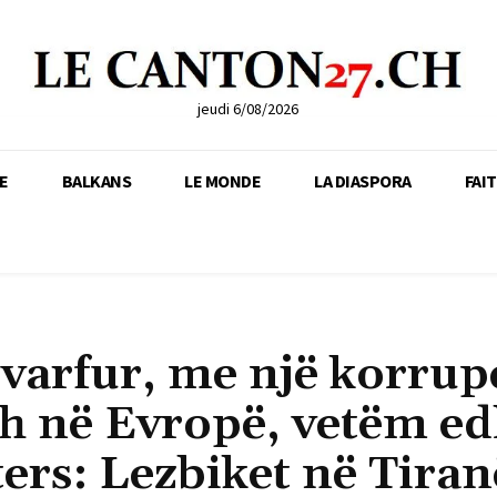
jeudi 6/08/2026
E
BALKANS
LE MONDE
LA DIASPORA
FAI
 varfur, me një korrup
h në Evropë, vetëm e
ers: Lezbiket në Tiran