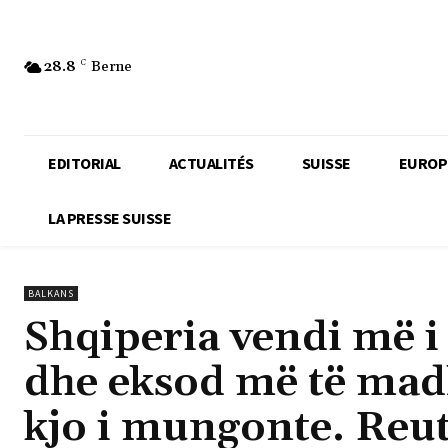
28.8
C
Berne
EDITORIAL
ACTUALITÉS
SUISSE
EUROP
LA PRESSE SUISSE
BALKANS
Shqiperia vendi më i
dhe eksod më të mad
kjo i mungonte. Reut