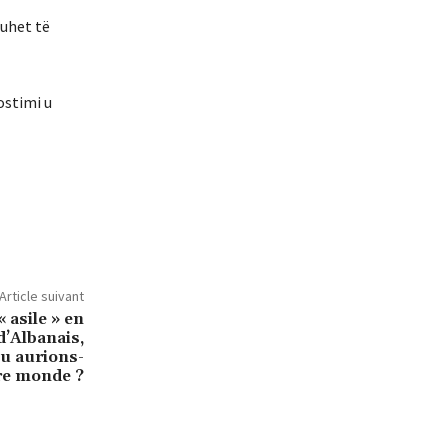
duhet të
ostimi u
Article suivant
 asile » en
 d’Albanais,
u aurions-
re monde ?