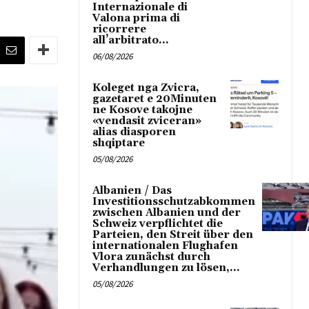
Internazionale di
Valona prima di
ricorrere
all’arbitrato...
06/08/2026
Koleget nga Zvicra,
gazetaret e 20Minuten
ne Kosove takojne
«vendasit zviceran»
alias diasporen
shqiptare
05/08/2026
Albanien / Das
Investitionsschutzabkommen
zwischen Albanien und der
Schweiz verpflichtet die
Parteien, den Streit über den
internationalen Flughafen
Vlora zunächst durch
Verhandlungen zu lösen,...
05/08/2026