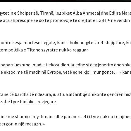
qytetin e Shqipërisë, Tiranë, lezbiket Alba Ahmetaj dhe Edlira Mar
 që ata shpresojnë se do të promovojë të drejtat e LGBT+ në vendi
oni e kesja martese ilegale, kane shokuar qytetaret shqiptare, ku
tem poltika e Titane szyratre nuk ka reaguar.
te paparnueshme, madje t ekosndieruar edhe si degjenerim dhe shka
 dhe eksod më të madh në Evrope, vetë edhe kjo i mungonte… » kan
stane të bardha të ndezura, iu afrua altarit që shikonte qendrën his
at e tyre binjake trevjeçare.
ërinë me shumicë myslimane dhe partneriteti i tyre nuk do të njihet
ë dërgonin një mesazh. »