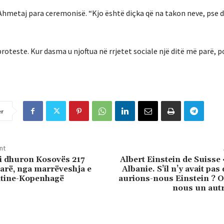
hmetaj para ceremonisë. “Kjo është diçka që na takon neve, pse 
roteste. Kur dasma u njoftua në rrjetet sociale një ditë më parë, p
er
nt
i dhuron Kosovës 217
Albert Einstein de Suisse «
larë, nga marrëveshja e
Albanie. S’il n’y avait pas
htine-Kopenhagë
aurions-nous Einstein ? O
nous un aut