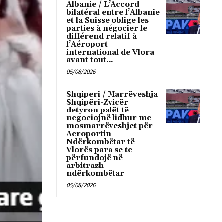
Albanie / L’Accord
bilatéral entre l’Albanie
et la Suisse oblige les
parties à négocier le
différend relatif à
l’Aéroport
international de Vlora
avant tout...
05/08/2026
Shqiperi / Marrëveshja
Shqipëri-Zvicër
detyron palët të
negociojnë lidhur me
mosmarrëveshjet për
Aeroportin
Ndërkombëtar të
Vlorës para se te
përfundojë në
arbitrazh
ndërkombëtar
05/08/2026