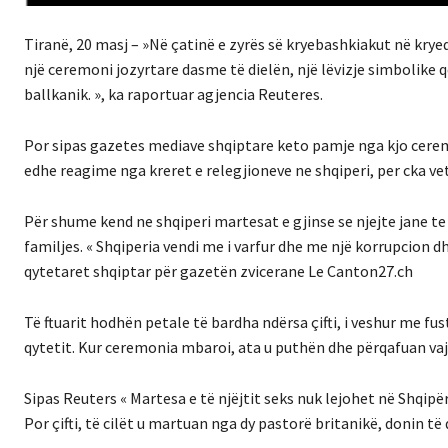
Tiranë, 20 masj – »Në çatinë e zyrës së kryebashkiakut në krye
një ceremoni jozyrtare dasme të dielën, një lëvizje simbolike
ballkanik. », ka raportuar agjencia Reuteres.
Por sipas gazetes mediave shqiptare keto pamje nga kjo cerem
edhe reagime nga kreret e relegjioneve ne shqiperi, per cka ve
Për shume kend ne shqiperi martesat e gjinse se njejte jane 
familjes. « Shqiperia vendi me i varfur dhe me një korrupcion
qytetaret shqiptar për gazetën zvicerane Le Canton27.ch
Të ftuarit hodhën petale të bardha ndërsa çifti, i veshur me fu
qytetit. Kur ceremonia mbaroi, ata u puthën dhe përqafuan vajz
Sipas Reuters « Martesa e të njëjtit seks nuk lejohet në Shqip
Por çifti, të cilët u martuan nga dy pastorë britanikë, donin t