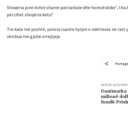
Shoqëria jonë është shumë patriarkale dhe homofobike”, tha A
përzihet shoqëria këtu?
Tre kate më poshtë, policia ruante hyrjen e ndërtesës në rast p
vërshua me gjuhë urrejtjeje.
Partag
Article précéde
Danimarka 
milionë dol
fundit Pris