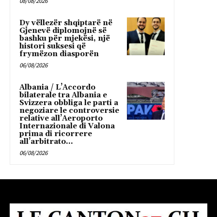
08/08/2026
Dy vëllezër shqiptarë në
Gjenevë diplomojnë së
bashku për mjekësi, një
histori suksesi që
frymëzon diasporën
06/08/2026
Albania / L’Accordo
bilaterale tra Albania e
Svizzera obbliga le parti a
negoziare le controversie
relative all’Aeroporto
Internazionale di Valona
prima di ricorrere
all’arbitrato...
06/08/2026