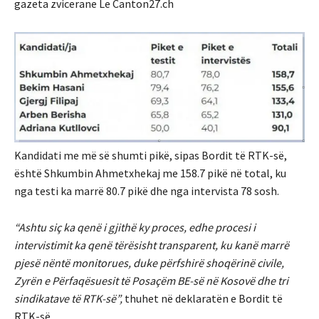
gazeta zvicerane Le Canton27.ch
Kandidati me më së shumti pikë, sipas Bordit të RTK-së,
është Shkumbin Ahmetxhekaj me 158.7 pikë në total, ku
nga testi ka marrë 80.7 pikë dhe nga intervista 78 sosh.
“Ashtu siç ka qenë i gjithë ky proces, edhe procesi i
intervistimit ka qenë tërësisht transparent, ku kanë marrë
pjesë nëntë monitorues, duke përfshirë shoqërinë civile,
Zyrën e Përfaqësuesit të Posaçëm BE-së në Kosovë dhe tri
sindikatave të RTK-së”,
thuhet në deklaratën e Bordit të
RTK-së.