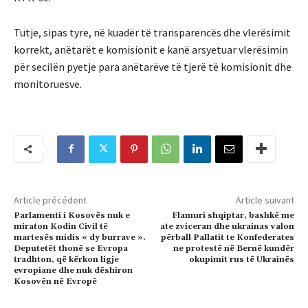
Tutje, sipas tyre, në kuadër të transparencës dhe vlerësimit
korrekt, anëtarët e komisionit e kanë arsyetuar vlerësimin
për secilën pyetje para anëtarëve të tjerë të komisionit dhe
monitoruesve.
Article précédent
Article suivant
Parlamenti i Kosovës nuk e
Flamuri shqiptar, bashkë me
miraton Kodin Civil të
ate zviceran dhe ukrainas valon
martesës midis « dy burrave ».
përball Pallatit te Konfederates
Deputetët thonë se Evropa
ne protestë në Bernë kundër
tradhton, që kërkon ligje
okupimit rus të Ukrainës
evropiane dhe nuk dëshiron
Kosovën në Evropë