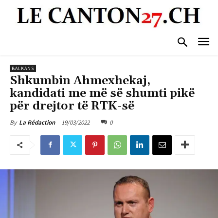
BALKANS
Shkumbin Ahmexhekaj,
kandidati me më së shumti pikë
për drejtor të RTK-së
19/03/2022
0
By
La Rédaction