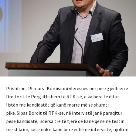
Prishtinë, 19 mars -Komisioni vlerësues për përzgjedhjen e
Drejtorit të Përgjithshëm të RTK-së, e ka bërë të ditur
listën me kandidatët që kanë marrë më së shumti
pikë.
Sipas Bordit të RTK-së, në intervistë janë paraqitur
pesë kandidatë, ndërsa tre të tjerë që kanë qenë në testin
me shkrim, këtë nuk e kanë bërë edhe në intervistë, njofton