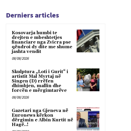
Derniers articles
Kosovarja humbi te
drejten e mbeshtetjes
financiare nga Zvicra pse
qëndroi dy dite me shume
jashta vendit
08/08/2026
Skulptura „Loti i Gurit“ i
artistit Mal Myrtaj në
Singen (D) rrëfen
dhimbjen, mallin dhe
forcën e mërgimtarëve
08/08/2026
Gazetari nga Gjeneva në
Euronews kërkon
dërgimin e Albin Kurtit në
Hagë..!