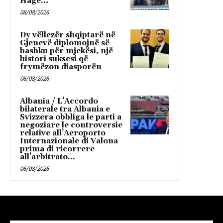
Hagë..!
08/08/2026
Dy vëllezër shqiptarë në
Gjenevë diplomojnë së
bashku për mjekësi, një
histori suksesi që
frymëzon diasporën
06/08/2026
Albania / L’Accordo
bilaterale tra Albania e
Svizzera obbliga le parti a
negoziare le controversie
relative all’Aeroporto
Internazionale di Valona
prima di ricorrere
all’arbitrato...
06/08/2026