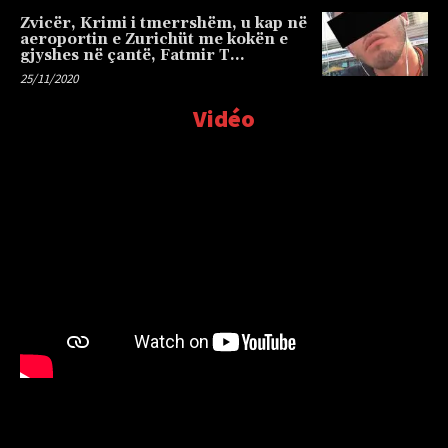
Zvicër, Krimi i tmerrshëm, u kap në
aeroportin e Zurichüt me kokën e
gjyshes në çantë, Fatmir T…
25/11/2020
Vidéo