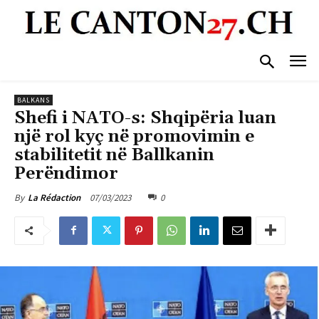
BALKANS
Shefi i NATO-s: Shqipëria luan
një rol kyç në promovimin e
stabilitetit në Ballkanin
Perëndimor
07/03/2023
0
By
La Rédaction