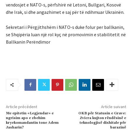
vendosjet e NATO-s, përfshirë në Letoni, Bullgari, Kosovë
dhe Irak, si dhe angazhimet e saj për të ndihmuar Ukrainën.
Sekretari i Përgjithshëm i NATO-s duke folur per ballkanin,
se Shqipëria luan një rol kyç në promovimin e stabilitetit në
Ballkanin Perëndimor
Article précédent
Article suivant
Me epitetin «Legjendar» e
OKB për Statusin e Grave:
ngrisim apo e zbehim
Zvicra kujton rëndësinë e
kryekomandantin tone Adem
teknologjisë dixhitale për
Jasharin?
barazinë