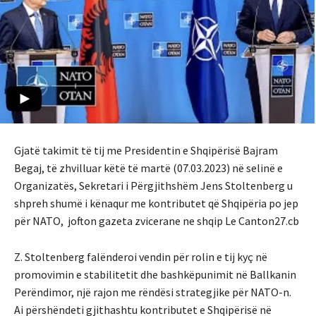
Gjatë takimit të tij me Presidentin e Shqipërisë Bajram
Begaj, të zhvilluar këtë të martë (07.03.2023) në selinë e
Organizatës, Sekretari i Përgjithshëm Jens Stoltenberg u
shpreh shumë i kënaqur me kontributet që Shqipëria po jep
për NATO, jofton gazeta zvicerane ne shqip Le Canton27.cb
Z. Stoltenberg falënderoi vendin për rolin e tij kyç në
promovimin e stabilitetit dhe bashkëpunimit në Ballkanin
Perëndimor, një rajon me rëndësi strategjike për NATO-n.
Ai përshëndeti gjithashtu kontributet e Shqipërisë në