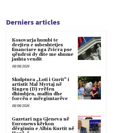
Derniers articles
Kosovarja humbi te
drejten e mbeshtetjes
financiare nga Zvicra pse
qëndroi dy dite me shume
jashta vendit
08/08/2026
Skulptura „Loti i Gurit“ i
artistit Mal Myrtaj në
Singen (D) rrëfen
dhimbjen, mallin dhe
forcën e mërgimtarëve
08/08/2026
Gazetari nga Gjeneva në
Euronews kërkon
dërgimin e Albin Kurtit në