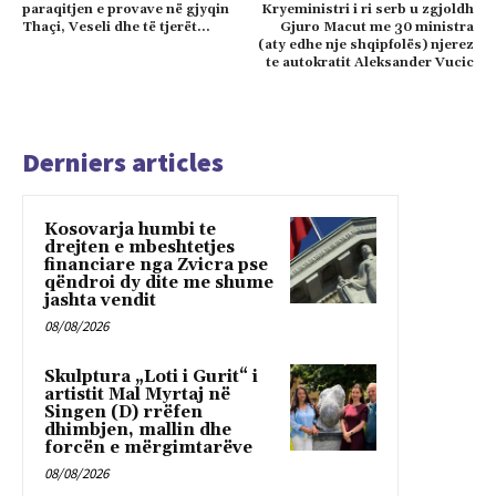
paraqitjen e provave në gjyqin
Kryeministri i ri serb u zgjoldh
Thaçi, Veseli dhe të tjerët…
Gjuro Macut me 30 ministra
(aty edhe nje shqipfolës) njerez
te autokratit Aleksander Vucic
Derniers articles
Kosovarja humbi te
drejten e mbeshtetjes
financiare nga Zvicra pse
qëndroi dy dite me shume
jashta vendit
08/08/2026
Skulptura „Loti i Gurit“ i
artistit Mal Myrtaj në
Singen (D) rrëfen
dhimbjen, mallin dhe
forcën e mërgimtarëve
08/08/2026