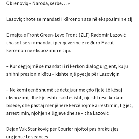
Obrenoviq « Naroda, serbe… »
Lazoviç thotë se mandati i kërcënon ata në ekspozimin e tij
E majta e Front Green-Levo Front (ZLF) Radomir Lazović
tha sot se si « mandati për qeverinë e re đuro Macut
kërcënon në ekspozimin e tij ».
– Kur dëgjojmë se mandati i ri kërkon dialog urgjent, ku ju
shihni presionin këtu – kishte një pyetje për Lazoviçin.
– Ne kemi qenë shumë të detajuar me çdo fjalë të kësaj
ekspozimi, dhe kjo është saktësisht, një shtresë kërkon
bisedë, dhe pastaj menjëherë kërcënojmë arrestimin, ligjet,
arrestimin, njohjen e ligjeve dhe se – tha Lazović.
Dejan Vuk Stankoviç për Courier njoftoi pas braktisjes
urgjente të seancës