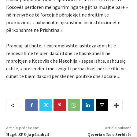
Kosovës përdoren me ngurrim nga të gjitha muajt e parë »
në mënyrë që të forcojnë përpjekjet në drejtim të
promovimit « axhendat e njëanshme në institucionet e
përkohshme në Prishtina ».
Prandaj, ai thotë, « extremelyshtë jashtëzakonisht e
rëndësishme të bien dakord dhe të bashkohesh në
mbrojtjen e Kosovës dhe Metohija » sepse ishte, ashtu siç
është, « pretendimi më i vogël i përbashkët për të cilin ne
duhet të biem dakord për skenën politike dhe sociale ».
Article précédent
Article suivant
Hagë, ZPS-ja përmbyll
Qeveria e Re e Serbisë: