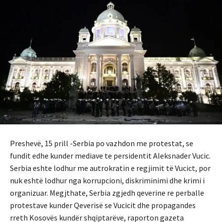
Preshevë, 15 prill -Serbia po vazhdon me protestat, se
fundit edhe kunder mediave te persidentit Aleksnader Vucic.
Serbia eshte lodhur me autrokratin e regjimit të Vucict, por
nuk eshtë lodhur nga korrupcioni, diskriminimi dhe krimi i
organizuar. Megjthate, Serbia zgjedh qeverine re perballe
protestave kunder Qeverisë se Vucicit dhe propagandes
rreth Kosovës kundër shqiptarëve, raporton gazeta