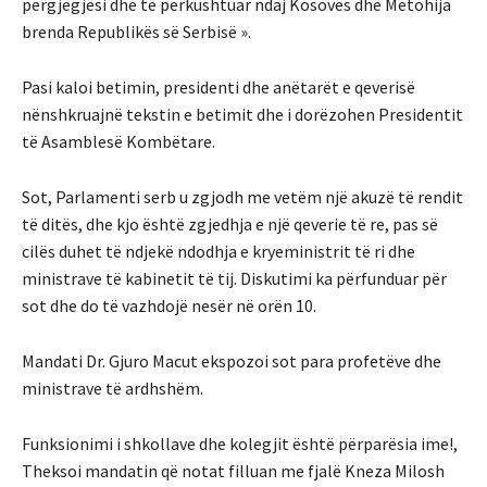
përgjegjësi dhe të përkushtuar ndaj Kosovës dhe Metohija
brenda Republikës së Serbisë ».
Pasi kaloi betimin, presidenti dhe anëtarët e qeverisë
nënshkruajnë tekstin e betimit dhe i dorëzohen Presidentit
të Asamblesë Kombëtare.
Sot, Parlamenti serb u zgjodh me vetëm një akuzë të rendit
të ditës, dhe kjo është zgjedhja e një qeverie të re, pas së
cilës duhet të ndjekë ndodhja e kryeministrit të ri dhe
ministrave të kabinetit të tij. Diskutimi ka përfunduar për
sot dhe do të vazhdojë nesër në orën 10.
Mandati Dr. Gjuro Macut ekspozoi sot para profetëve dhe
ministrave të ardhshëm.
Funksionimi i shkollave dhe kolegjit është përparësia ime!,
Theksoi mandatin që notat filluan me fjalë Kneza Milosh