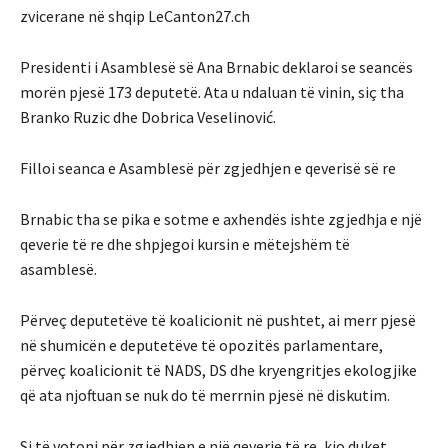
zvicerane në shqip LeCanton27.ch
Presidenti i Asamblesë së Ana Brnabic deklaroi se seancës
morën pjesë 173 deputetë. Ata u ndaluan të vinin, siç tha
Branko Ruzic dhe Dobrica Veselinović.
Filloi seanca e Asamblesë për zgjedhjen e qeverisë së re
Brnabic tha se pika e sotme e axhendës ishte zgjedhja e një
qeverie të re dhe shpjegoi kursin e mëtejshëm të
asamblesë.
Përveç deputetëve të koalicionit në pushtet, ai merr pjesë
në shumicën e deputetëve të opozitës parlamentare,
përveç koalicionit të NADS, DS dhe kryengritjes ekologjike
që ata njoftuan se nuk do të merrnin pjesë në diskutim.
Si të votoni për zgjedhjen e një qeverie të re, kjo duket