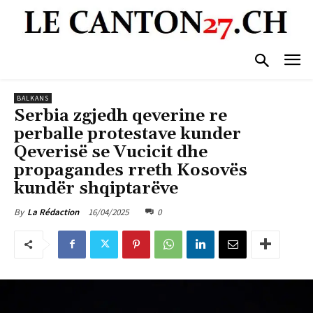
BALKANS
Serbia zgjedh qeverine re
perballe protestave kunder
Qeverisë se Vucicit dhe
propagandes rreth Kosovës
kundër shqiptarëve
16/04/2025
0
By
La Rédaction