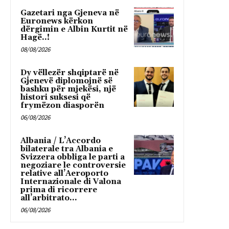
Gazetari nga Gjeneva në
Euronews kërkon
dërgimin e Albin Kurtit në
Hagë..!
08/08/2026
Dy vëllezër shqiptarë në
Gjenevë diplomojnë së
bashku për mjekësi, një
histori suksesi që
frymëzon diasporën
06/08/2026
Albania / L’Accordo
bilaterale tra Albania e
Svizzera obbliga le parti a
negoziare le controversie
relative all’Aeroporto
Internazionale di Valona
prima di ricorrere
all’arbitrato...
06/08/2026