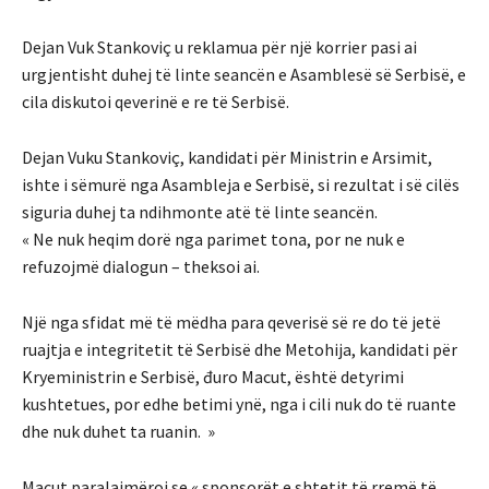
Dejan Vuk Stankoviç u reklamua për një korrier pasi ai
urgjentisht duhej të linte seancën e Asamblesë së Serbisë, e
cila diskutoi qeverinë e re të Serbisë.
Dejan Vuku Stankoviç, kandidati për Ministrin e Arsimit,
ishte i sëmurë nga Asambleja e Serbisë, si rezultat i së cilës
siguria duhej ta ndihmonte atë të linte seancën.
« Ne nuk heqim dorë nga parimet tona, por ne nuk e
refuzojmë dialogun – theksoi ai.
Një nga sfidat më të mëdha para qeverisë së re do të jetë
ruajtja e integritetit të Serbisë dhe Metohija, kandidati për
Kryeministrin e Serbisë, đuro Macut, është detyrimi
kushtetues, por edhe betimi ynë, nga i cili nuk do të ruante
dhe nuk duhet ta ruanin. »
Macut paralajmëroi se « sponsorët e shtetit të rremë të