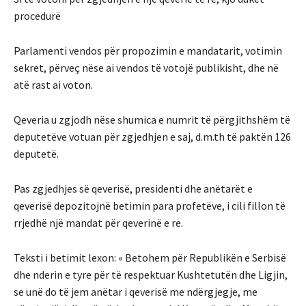
procedurë
Parlamenti vendos për propozimin e mandatarit, votimin
sekret, përveç nëse ai vendos të votojë publikisht, dhe në
atë rast ai voton.
Qeveria u zgjodh nëse shumica e numrit të përgjithshëm të
deputetëve votuan për zgjedhjen e saj, d.m.th të paktën 126
deputetë.
Pas zgjedhjes së qeverisë, presidenti dhe anëtarët e
qeverisë depozitojnë betimin para profetëve, i cili fillon të
rrjedhë një mandat për qeverinë e re.
Teksti i betimit lexon: « Betohem për Republikën e Serbisë
dhe nderin e tyre për të respektuar Kushtetutën dhe Ligjin,
se unë do të jem anëtar i qeverisë me ndërgjegje, me