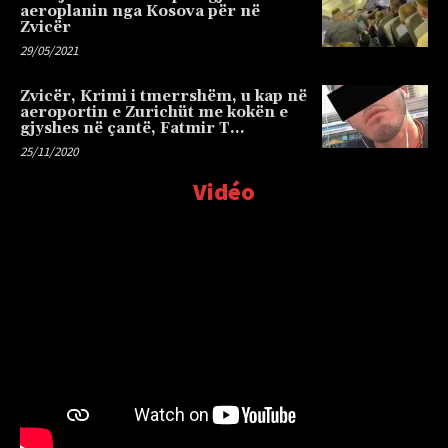
aeroplanin nga Kosova për në
Zvicër
29/05/2021
Zvicër, Krimi i tmerrshëm, u kap në
aeroportin e Zurichüt me kokën e
gjyshes në çantë, Fatmir T…
25/11/2020
Vidéo