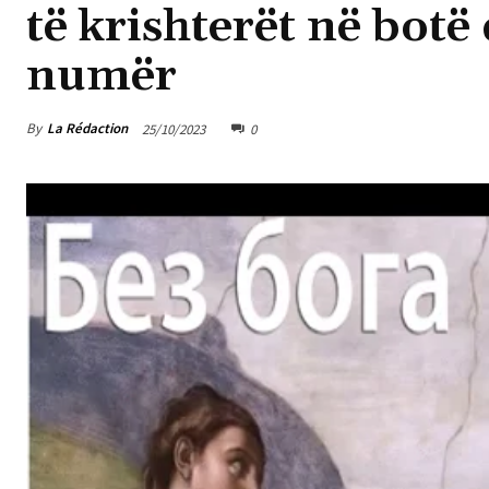
të krishterët në botë
numër
By
La Rédaction
25/10/2023
0