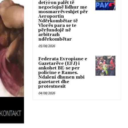
detyron palët të
negociojnë lidhur me
mosmarrëveshjet për
Aeroportin
Ndërkombëtar të
Vlorës para se te
përfundojë në
arbitrazh
ndërkombëtar
05/08/2026
Federata Evropiane e
Gazetarëve (EFJ) i
ankohet BE-se per
policine e Rames.
Ndaleni dhunen mbi
gazetaret dhe
protestuesit
04/08/2026