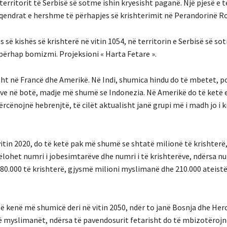
territorit të Serbisë së sotme ishin kryesisht paganë.
Një pjesë e t
 qendrat e hershme të përhapjes së krishterimit në Perandorinë 
s së kishës së krishterë në vitin 1054, në territorin e Serbisë së 
u përhap bomizmi.
Projeksioni « Harta Fetare ».
sht në Francë dhe Amerikë.
Në Indi, shumica hindu do të mbetet, po
ve në botë, madje më shumë se Indonezia.
Në Amerikë do të ketë
cënojnë hebrenjtë, të cilët aktualisht janë grupi më i madh jo i k
itin 2020, do të ketë pak më shumë se shtatë milionë të krishterë
ëlohet numri i jobesimtarëve dhe numri i të krishterëve, ndërsa nu
.480.000 të krishterë, gjysmë milioni myslimanë dhe 210.000 ateist
 të kenë më shumicë deri në vitin 2050, ndër to janë Bosnja dhe Her
në myslimanët, ndërsa të pavendosurit fetarisht do të mbizotërojn