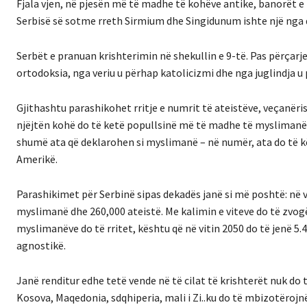
Fjala vjen, në pjesën më të madhe të kohëve antike, banorët e 
Serbisë së sotme rreth Sirmium dhe Singidunum ishte një nga
Serbët e pranuan krishterimin në shekullin e 9-të.
Pas përçarje
ortodoksia, nga veriu u përhap katolicizmi dhe nga juglindja 
Gjithashtu parashikohet rritje e numrit të ateistëve, veçanëri
njëjtën kohë do të ketë popullsinë më të madhe të myslimanë
shumë ata që deklarohen si myslimanë – në numër, ata do të kër
Amerikë.
Parashikimet për Serbinë sipas dekadës janë si më poshtë: në v
myslimanë dhe 260,000 ateistë.
Me kalimin e viteve do të zvog
myslimanëve do të rritet, kështu që në vitin 2050 do të jenë 5
agnostikë.
Janë renditur edhe tetë vende në të cilat të krishterët nuk do
Kosova, Maqedonia, sdqhiperia, mali i Zi..ku do të mbizotëroj