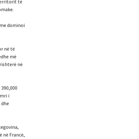
erritorit të
Romake.
sotme dominoi
r në të
 edhe më
rishterë në
, 390,000
mri i
ë dhe
cegovina,
ë në Francë,