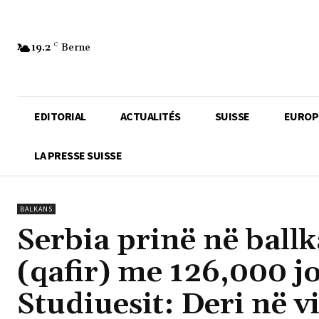
19.2
C
Berne
EDITORIAL
ACTUALITÉS
SUISSE
EUROP
LA PRESSE SUISSE
BALKANS
Serbia prinë në ball
(qafir) me 126,000 jo
Studiuesit: Deri në 