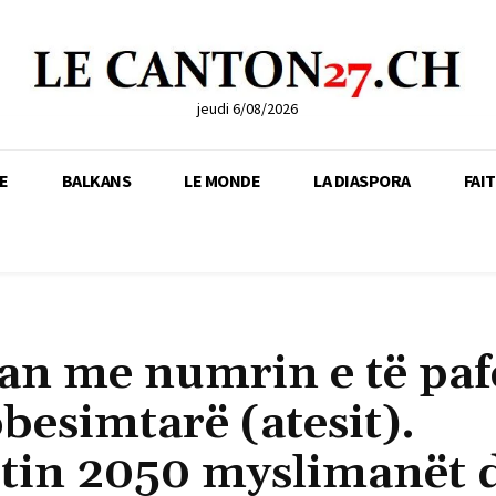
jeudi 6/08/2026
E
BALKANS
LE MONDE
LA DIASPORA
FAI
kan me numrin e të paf
besimtarë (atesit).
vitin 2050 myslimanët 