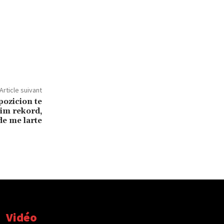
Article suivant
pozicion te
cim rekord,
de me larte
Vidéo