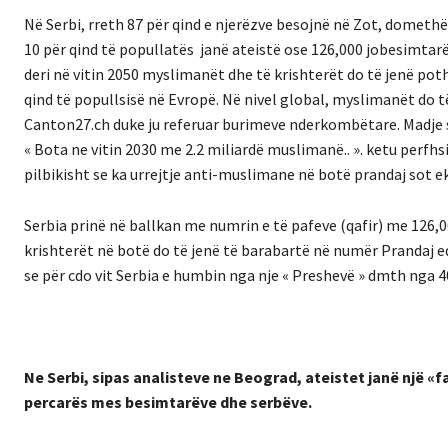
Në Serbi, rreth 87 për qind e njerëzve besojnë në Zot, domethënë
10 për qind të popullatës janë ateistë ose
126,000 jobesimtar
deri në vitin 2050 myslimanët dhe të krishterët do të jenë po
qind të popullsisë në Evropë. Në nivel global, myslimanët do t
Canton27.ch duke ju referuar burimeve nderkombëtare. Madje si
« Bota ne vitin 2030 me 2.2 miliardë muslimanë.. ». ketu perf
pilbikisht se ka urrejtje anti-muslimane në botë prandaj sot 
Serbia prinë në ballkan me numrin e të pafeve (qafir) me 126,0
krishterët në botë do të jenë të barabartë në numër Prandaj e
se për cdo vit Serbia e humbin nga nje « Preshevë » dmth nga 4
Ne Serbi, sipas analisteve ne Beograd, ateistet janë një «f
percarës mes besimtarëve dhe serbëve.