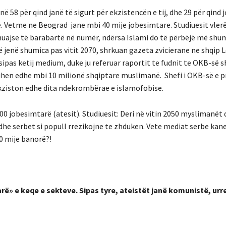
 58 për qind janë të sigurt për ekzistencën e tij, dhe 29 për qind j
ë
. Vetme ne
Beograd jane mbi 40 mije jobesimtare. Studiuesit vler
thuajse të barabartë në numër, ndërsa Islami do të përbëjë më shu
ë jenë shumica pas vitit 2070, shrkuan gazeta zvicierane ne shqip 
pas ketij medium, duke ju referuar raportit te fudnit te OKB-së 
hsihen edhe mbi 10 milionë shqiptare muslimanë. Shefi i OKB-së e 
ekziston edhe dita ndekrombërae e islamofobise.
00 jobesimtarë (atesit). Studiuesit: Deri në vitin 2050 myslimanët 
dhe serbet si popull rrezikojne te zhduken. Vete mediat serbe kan
0 mije banorë?!
arë» e keqe e sekteve. Sipas tyre, ateistët janë komunistë, urr