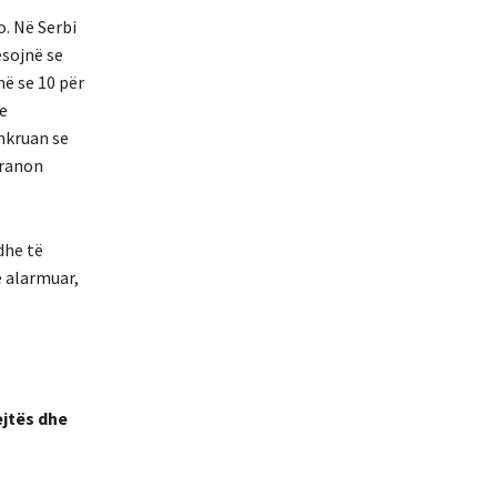
o.
Në Serbi
ësojnë se
më se 10 për
Le
shkruan
se
pranon
dhe të
e alarmuar,
ejtës dhe