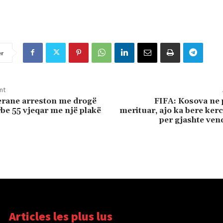
er
nt
cerane arreston me drogë
FIFA: Kosova ne 
rbe 55 vjeqar me një plakë
merituar, ajo ka bere ker
per gjashte ven
Articles les plus lus