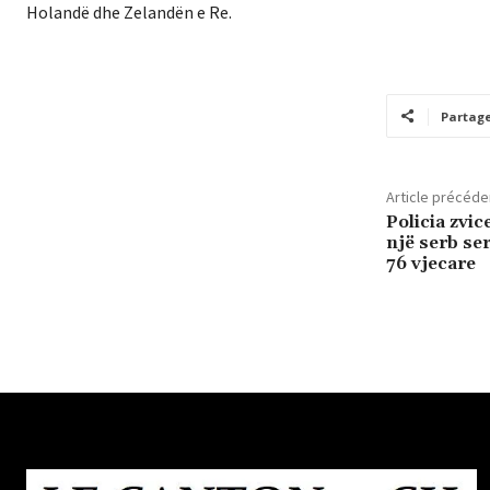
Holandë dhe Zelandën e Re.
Partag
Article précéde
Policia zvi
një serb se
76 vjecare