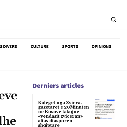
TS DIVERS
CULTURE
SPORTS
OPINIONS
Derniers articles
eve
Koleget nga Zvicra,
gazetaret e 20Minuten
ne Kosove takojne
«vendasit zviceran»
dhe
alias diasporen
shqiptare