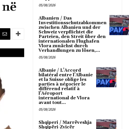
 në
05/08/2026
Albanien / Das
Investitionsschutzabkommen
zwischen Albanien und der
Schweiz verpflichtet die
Parteien, den Streit über den
internationalen Flughafen
Vlora zunächst durch
Verhandlungen zu lösen,...
05/08/2026
Albanie / L’Accord
bilatéral entre l’Albanie
et la Suisse oblige les
parties à négocier le
différend relatif à
l’Aéroport
international de Vlora
avant tout...
05/08/2026
Shqiperi / Marrëveshja
Shqipëri-Zvicër