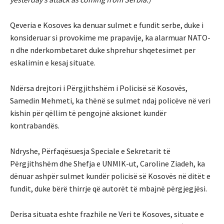
Qeveria e Kosoves ka denuar sulmet e fundit serbe, duke i
konsideruar si provokime me prapavije, ka alarmuar NATO-
n dhe nderkombetaret duke shprehur shqetesimet per
eskalimin e kesaj situate.
Ndërsa drejtori i Përgjithshëm i Policisë së Kosovës,
Samedin Mehmeti, ka thënë se sulmet ndaj policëve në veri
kishin për qëllim të pengojnë aksionet kundër
kontrabandës.
Ndryshe, Përfaqësuesja Speciale e Sekretarit të
Përgjithshëm dhe Shefja e UNMIK-ut, Caroline Ziadeh, ka
dënuar ashpër sulmet kundër policisë së Kosovës në ditët e
fundit, duke bërë thirrje që autorët të mbajnë përgjegjësi.
Derisa situata eshte frazhile ne Veri te Kosoves, situate e