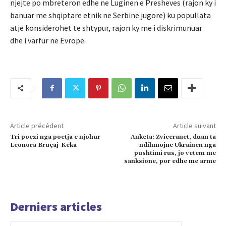
njejte po mbreteron edhe ne Luginen e Presheves (rajon ky i
banuar me shqiptare etnik ne Serbine jugore) ku popullata
atje konsiderohet te shtypur, rajon ky me i diskrimunuar
dhe i varfur ne Evrope.
Article précédent
Article suivant
Tri poezi nga poetja e njohur
Anketa: Zviceranet, duan ta
Leonora Bruçaj-Keka
ndihmojne Ukrainen nga
pushtimi rus, jo vetem me
sanksione, por edhe me arme
Derniers articles