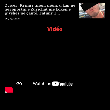
Zvicër, Krimi i tmerrshëm, u kap në
aeroportin e Zurichüt me kokën e
gjyshes në çantë, Fatmir T…
25/11/2020
Vidéo