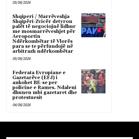
05/08/2026
Shqiperi / Marrëveshja
Shqipëri-Zvicër detyron
palët të negociojnë lidhur
me mosmarrëveshjet për
Aeroportin
Ndërkombëtar të Vlorës
para se te përfundojë në
arbitrazh ndërkombëtar
05/08/2026
Federata Evropiane e
Gazetarëve (EFJ) i
ankohet BE-se per
policine e Rames. Ndaleni
dhunen mbi gazetaret dhe
protestuesit
04/08/2026