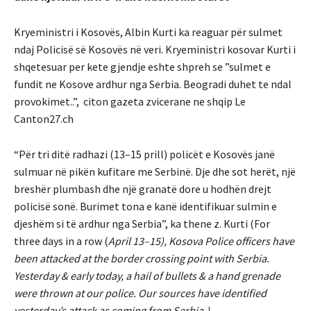
Kryeministri i Kosovës, Albin Kurti ka reaguar për sulmet
ndaj Policisë së Kosovës në veri. Kryeministri kosovar Kurti i
shqetesuar per kete gjendje eshte shpreh se ”sulmet e
fundit ne Kosove ardhur nga Serbia. Beogradi duhet te ndal
provokimet..”, citon gazeta zvicerane ne shqip Le
Canton27.ch
“Për tri ditë radhazi (13–15 prill) policët e Kosovës janë
sulmuar në pikën kufitare me Serbinë. Dje dhe sot herët, një
breshër plumbash dhe një granatë dore u hodhën drejt
policisë sonë. Burimet tona e kanë identifikuar sulmin e
djeshëm si të ardhur nga Serbia”, ka thene z. Kurti (For
three days in a row (
April 13–15), Kosova Police officers have
been attacked at the border crossing point with Serbia.
Yesterday & early today, a hail of bullets & a hand grenade
were thrown at our police. Our sources have identified
yesterday’s attack as coming from Serbia.)