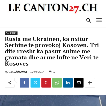
BALKANS
Rusia me Ukrainen, ka nxitur
Serbine te provokoj Kosoven. Tri
dite rresht ka pasur sulme me
granata dhe arme lufte ne Veri te
Kosoves
16/04/2022
0
By
La Rédaction