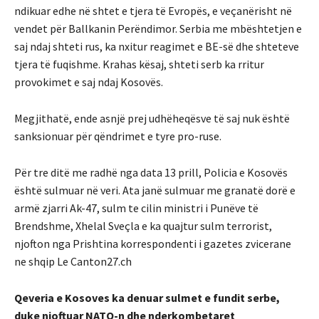
ndikuar edhe në shtet e tjera të Evropës, e veçanërisht në
vendet për Ballkanin Perëndimor. Serbia me mbështetjen e
saj ndaj shteti rus, ka nxitur reagimet e BE-së dhe shteteve
tjera të fuqishme. Krahas kësaj, shteti serb ka rritur
provokimet e saj ndaj Kosovës.
Megjithatë, ende asnjë prej udhëheqësve të saj nuk është
sanksionuar për qëndrimet e tyre pro-ruse.
Për tre ditë me radhë nga data 13 prill, Policia e Kosovës
është sulmuar në veri. Ata janë sulmuar me granatë dorë e
armë zjarri Ak-47, sulm te cilin ministri i Punëve të
Brendshme, Xhelal Sveçla e ka quajtur sulm terrorist,
njofton nga Prishtina korrespondenti i gazetes zvicerane
ne shqip Le Canton27.ch
Qeveria e Kosoves ka denuar sulmet e fundit serbe,
duke njoftuar NATO-n dhe nderkombetaret