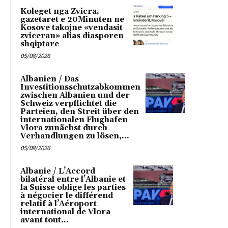
Koleget nga Zvicra,
gazetaret e 20Minuten ne
Kosove takojne «vendasit
zviceran» alias diasporen
shqiptare
05/08/2026
Albanien / Das
Investitionsschutzabkommen
zwischen Albanien und der
Schweiz verpflichtet die
Parteien, den Streit über den
internationalen Flughafen
Vlora zunächst durch
Verhandlungen zu lösen,...
05/08/2026
Albanie / L’Accord
bilatéral entre l’Albanie et
la Suisse oblige les parties
à négocier le différend
relatif à l’Aéroport
international de Vlora
avant tout...