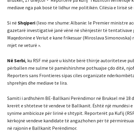
Bruskel, 17 dhejtor -“Reporterë pa kufij” i kushton vëmendje k
mediave nga pak bosë të lidhur me politikën. Cilësia e lirisë s
Si në
Shqiperi
(lexo me shume: Albanie: le Premier ministre ac
gazetarë investigativë janë vënë në shënjestër të tentativave 
Maqedonine e Veriut e kane frikesuar (Miroslava Simonovska) nj
mjet ne veturë ».
Në Serbi
, ku RSF më parë u kishte bërë thirrje autoriteteve p
përballen me sulme të pamëshirshme pothuajse çdo ditë, njof
Reporters sans Frontieres sipas ciles organizate nderkombët
shprehjes dhe mediave te lira.
Samiti i ardhshëm BE-Ballkani Perëndimor në Bruksel më 18 dhjet
krerët e shteteve të vendeve të Ballkanit. Është një mundësi e
synime ambicioze për lirinë e shtypit. Reporterët pa Kufij (RSF
kërkojnë vendeve kandidate të angazhohen për të përmirësuar lig
në rajonin e Ballkanit Perëndimor.