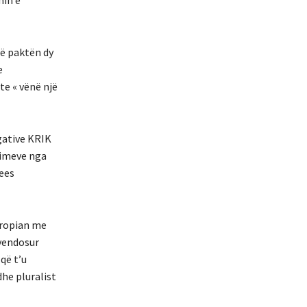
min e
të paktën dy
e
te « vënë një
gative KRIK
rimeve nga
ees
Evropian me
 vendosur
që t’u
dhe pluralist