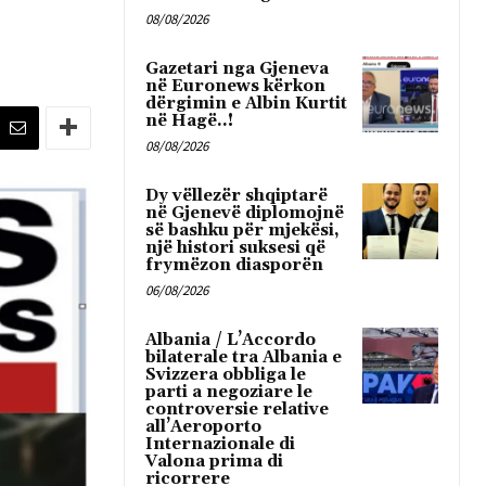
08/08/2026
Gazetari nga Gjeneva
në Euronews kërkon
dërgimin e Albin Kurtit
në Hagë..!
08/08/2026
Dy vëllezër shqiptarë
në Gjenevë diplomojnë
së bashku për mjekësi,
një histori suksesi që
frymëzon diasporën
06/08/2026
Albania / L’Accordo
bilaterale tra Albania e
Svizzera obbliga le
parti a negoziare le
controversie relative
all’Aeroporto
Internazionale di
Valona prima di
ricorrere