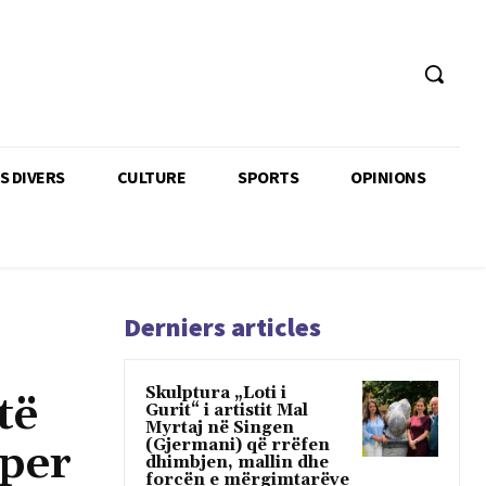
TS DIVERS
CULTURE
SPORTS
OPINIONS
Derniers articles
Skulptura „Loti i
të
Gurit“ i artistit Mal
Myrtaj në Singen
(Gjermani) që rrëfen
 per
dhimbjen, mallin dhe
forcën e mërgimtarëve