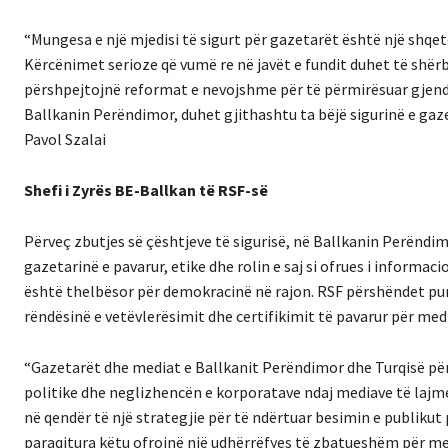
“Mungesa e një mjedisi të sigurt për gazetarët është një shqe
Kërcënimet serioze që vumë re në javët e fundit duhet të shërbejn
përshpejtojnë reformat e nevojshme për të përmirësuar gjendjen e
Ballkanin Perëndimor, duhet gjithashtu ta bëjë sigurinë e ga
Pavol Szalai
Shefi i Zyrës BE-Ballkan të RSF-së
Përveç zbutjes së çështjeve të sigurisë, në Ballkanin Perëndim
gazetarinë e pavarur, etike dhe rolin e saj si ofrues i informa
është thelbësor për demokracinë në rajon. RSF përshëndet punën
rëndësinë e vetëvlerësimit dhe certifikimit të pavarur për me
“Gazetarët dhe mediat e Ballkanit Perëndimor dhe Turqisë për
politike dhe neglizhencën e korporatave ndaj mediave të lajm
në qendër të një strategjie për të ndërtuar besimin e publi
paraqitura këtu ofrojnë një udhërrëfyes të zbatueshëm për me