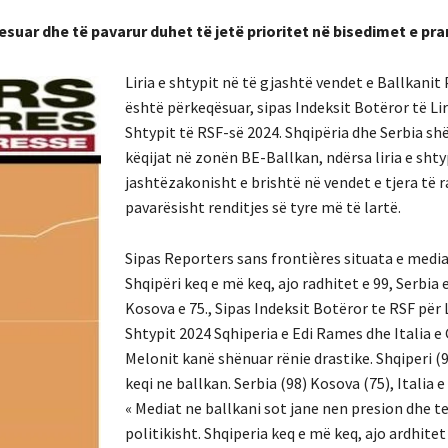
esuar dhe të pavarur duhet të jetë prioritet në bisedimet e pra
Liria e shtypit në të gjashtë vendet e Ballkani
është përkeqësuar, sipas Indeksit Botëror të Lir
Shtypit të RSF-së 2024. Shqipëria dhe Serbia s
këqijat në zonën BE-Ballkan, ndërsa liria e sht
jashtëzakonisht e brishtë në vendet e tjera të r
pavarësisht renditjes së tyre më të lartë.
Sipas Reporters sans frontières situata e medi
Shqipëri keq e më keq, ajo radhitet e 99, Serbia 
Kosova e 75., Sipas Indeksit Botëror te RSF për L
Shtypit 2024 Sqhiperia e Edi Rames dhe Italia e 
Melonit kanë shënuar rënie drastike. Shqiperi (
keqi ne ballkan. Serbia (98) Kosova (75), Italia e 
« Mediat ne ballkani sot jane nen presion dhe 
politikisht. Shqiperia keq e më keq, ajo ardhitet