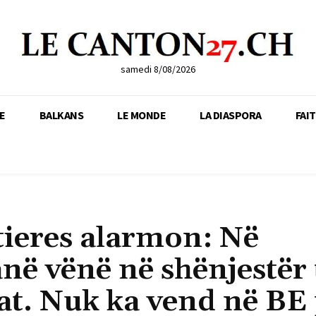
samedi 8/08/2026
E
BALKANS
LE MONDE
LA DIASPORA
FAI
tieres alarmon: Në
anë vënë në shënjestër 
tat. Nuk ka vend në BE