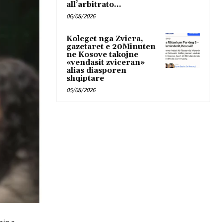
all’arbitrato...
06/08/2026
Koleget nga Zvicra,
gazetaret e 20Minuten
ne Kosove takojne
«vendasit zviceran»
alias diasporen
shqiptare
05/08/2026