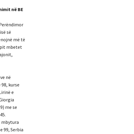
nimit në BE
t Perëndimor
isë së
hënojnë më të
ypit mbetet
ajonit,
ave në
e 98, kurse
irinë e
Giorgia
99) me se
45.
te mbytura
 e 99, Serbia