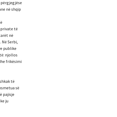
, përgjegjëse
ane në shqip
në
private të
tarët në
. Në Serbi,
ve publike
ë: njollos
he frikësimi
 shkak të
ansmetua së
ë pajisje
ke ju