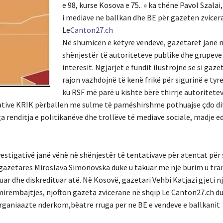
e 98, kurse Kosova e 75.. » ka thëne Pavol Szalai
i mediave ne ballkan dhe BE për gazeten zvicer
Le
Canton27.ch
Në shumicën e këtyre vendeve, gazetarët janë 
shënjestër të autoriteteve publike dhe grupeve 
interesit. Ngjarjet e fundit ilustrojnë se si gaze
rajon vazhdojnë të kenë frikë për sigurinë e tyre
ku RSF më parë u kishte bërë thirrje autoritete
ative KRIK përballen me sulme të pamëshirshme pothuajse çdo dit
renditja e politikanëve dhe trollëve të mediave sociale, madje ed
vestigativë janë vënë në shënjestër të tentativave për atentat për
 e gazetares Miroslava Simonovska duke u takuar me një burim u tr
ar dhe diskredituar atë. Në Kosovë, gazetari Vehbi Katjazi gjeti nj
 mirëmbajtjes, njofton gazeta zvicerane në shqip Le Canton27.ch du
organiaazte nderkom,bëatre rruga per ne BE e vendeve e ballkanit