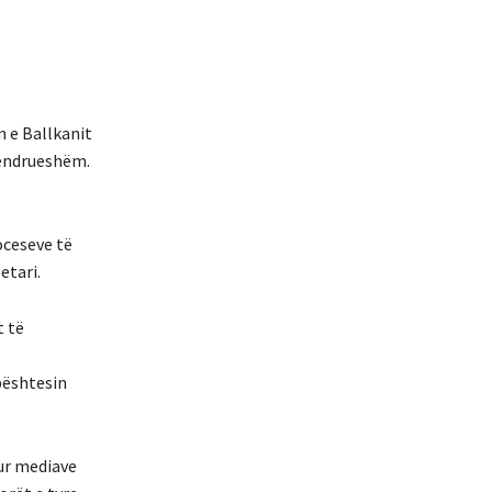
n e Ballkanit
 qëndrueshëm.
oceseve të
etari.
t të
.
bështesin
hur mediave