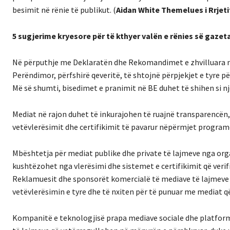
besimit në rënie të publikut. (
Aidan White Themelues i Rrjeti
5 sugjerime kryesore për të kthyer valën e rënies së gazet
Në përputhje me Deklaratën dhe Rekomandimet e zhvilluara nga 
Perëndimor, përfshirë qeveritë, të shtojnë përpjekjet e tyre p
Më së shumti, bisedimet e pranimit në BE duhet të shihen si 
Mediat në rajon duhet të inkurajohen të ruajnë transparencën
vetëvlerësimit dhe certifikimit të pavarur nëpërmjet programev
Mbështetja për mediat publike dhe private të lajmeve nga o
kushtëzohet nga vlerësimi dhe sistemet e certifikimit që verif
Reklamuesit dhe sponsorët komercialë të mediave të lajmeve d
vetëvlerësimin e tyre dhe të nxiten për të punuar me mediat 
Kompanitë e teknologjisë prapa mediave sociale dhe platformav