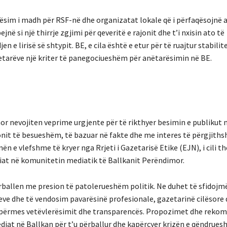
tësim i madh për RSF-në dhe organizatat lokale që i përfaqësojnë a
ë si një thirrje zgjimi për qeveritë e rajonit dhe t’i nxisin ato të
 lirisë së shtypit. BE, e cila është e etur për të ruajtur stabilit
zetarëve një kriter të panegociueshëm për anëtarësimin në BE.
or nevojiten veprime urgjente për të rikthyer besimin e publikut 
cionit të besueshëm, të bazuar në fakte dhe me interes të përgjith
 e vlefshme të kryer nga Rrjeti i Gazetarisë Etike (EJN), i cili t
diat në komunitetin mediatik të Ballkanit Perëndimor.
ballen me presion të patolerueshëm politik. Ne duhet të sfidojm
eve dhe të vendosim pavarësinë profesionale, gazetarinë cilësore 
kut përmes vetëvlerësimit dhe transparencës. Propozimet dhe reko
diat në Ballkan për t’u përballur dhe kapërcyer krizën e qëndrues