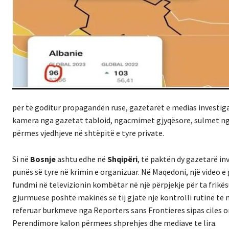
për të goditur propagandën ruse, gazetarët e medias investig
kamera nga gazetat tabloid, ngacmimet gjyqësore, sulmet nga 
përmes vjedhjeve në shtëpitë e tyre private.
Si në
Bosnje
ashtu edhe në
Shqipëri
, të paktën dy gazetarë in
punës së tyre në krimin e organizuar. Në Maqedoni, një video
fundmi në televizionin kombëtar në një përpjekje për ta frikësu
gjurmuese poshtë makinës së tij gjatë një kontrolli rutinë të
referuar burkmeve nga Reporters sans Frontieres sipas ciles 
Perendimore kalon përmees shprehjes dhe mediave te lira.