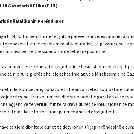
t të Gazetarisë Etike (EJN
).
arisë në Ballkanin Perëndimor
EJN, RSF u bën thirrje të gjitha palëve të interesuara në rajoni
ër të mbështetur një mjedis mediatik pluralist, të pavarur dhe të
një mundësi për të theksuar prioritetet e mëposhtme:
, standardet etike dhe vetërregullimin e besueshëm nëpërmjet pr
e të njohura gjerësisht, siç është Iniciativa e Mirëbesimit në Gaz
rganet ndërkombëtare, donatorët dhe autoritetet kombëtare duhe
ikojnë cilësinë, transparencën dhe standardet e gazetarisë së tyre
he agjencive të verifikimit të fakteve duhet të inkurajohen të m
që miratojnë këtë formë transparence dhe vetërregullimi.
e të tjera dixhitale duhet të detyrohen t’i japin rëndësinë e du