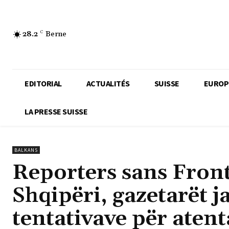
28.2
C
Berne
EDITORIAL
ACTUALITÉS
SUISSE
EUROP
LA PRESSE SUISSE
BALKANS
Reporters sans Fron
Shqipëri, gazetarët j
tentativave për aten