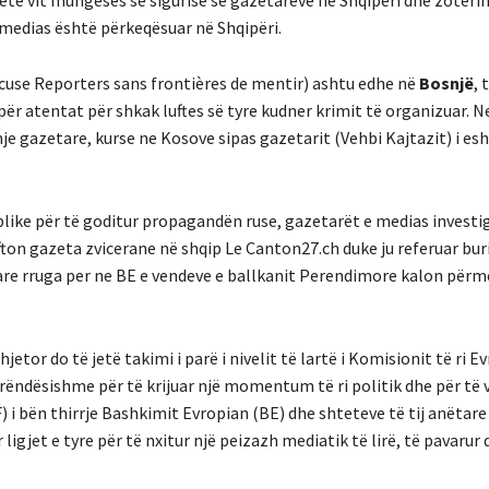
ëtë vit mungesës së sigurisë së gazetarëve në Shqipëri dhe zotëri
ë medias është përkeqësuar në Shqipëri.
cuse Reporters sans frontières de mentir) ashtu edhe në
Bosnjë
, 
për atentat për shkak luftes së tyre kudner krimit të organizuar. N
e gazetare, kurse ne Kosove sipas gazetarit (Vehbi Kajtazit) i esh
ublike për të goditur propagandën ruse, gazetarët e medias investi
ton gazeta zvicerane në shqip Le Canton27.ch duke ju referuar bu
are rruga per ne BE e vendeve e ballkanit Perendimore kalon përm
or do të jetë takimi i parë i nivelit të lartë i Komisionit të ri 
 rëndësishme për të krijuar një momentum të ri politik dhe për të
) i bën thirrje Bashkimit Evropian (BE) dhe shteteve të tij anëtare 
jet e tyre për të nxitur një peizazh mediatik të lirë, të pavarur 