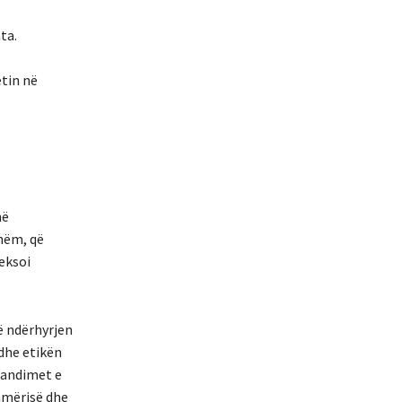
ta.
etin në
në
shëm, që
heksoi
ë ndërhyrjen
dhe etikën
mandimet e
hmërisë dhe