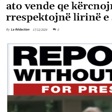
ato vende qe kërcnoj
rrespektojnë lirinë e
By
La Rédaction
17/12/2024
0