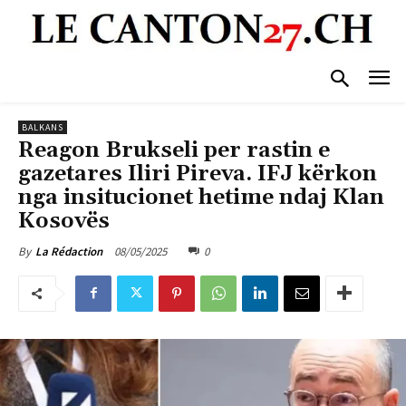
BALKANS
Reagon Brukseli per rastin e
gazetares Iliri Pireva. IFJ kërkon
nga insitucionet hetime ndaj Klan
Kosovës
08/05/2025
0
By
La Rédaction