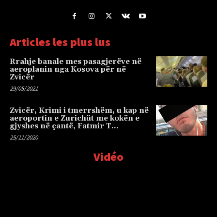
Articles les plus lus
Rrahje banale mes pasagjerëve në
aeroplanin nga Kosova për në
Zvicër
29/05/2021
Zvicër, Krimi i tmerrshëm, u kap në
aeroportin e Zurichüt me kokën e
gjyshes në çantë, Fatmir T…
25/11/2020
Vidéo