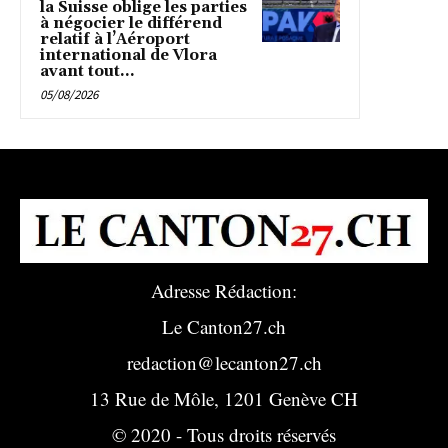
la Suisse oblige les parties
à négocier le différend
relatif à l’Aéroport
international de Vlora
avant tout...
05/08/2026
Adresse Rédaction:
Le Canton27.ch
redaction@lecanton27.ch
13 Rue de Môle, 1201 Genève CH
© 2020 - Tous droits réservés