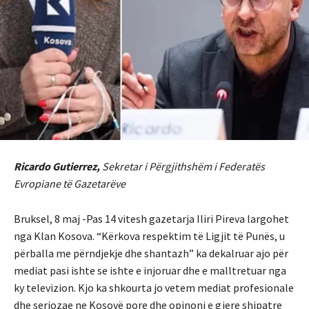
Ricardo Gutierrez,
Sekretar i Përgjithshëm i Federatës
Evropiane të Gazetarëve
Bruksel, 8 maj -Pas 14 vitesh gazetarja Iliri Pireva largohet
nga Klan Kosova. “Kërkova respektim të Ligjit të Punës, u
përballa me përndjekje dhe shantazh” ka dekalruar ajo për
mediat pasi ishte se ishte e injoruar dhe e malltretuar nga
ky televizion. Kjo ka shkourta jo vetem mediat profesionale
dhe seriozae ne Kosovë pore dhe opinoni e gjere shipatre