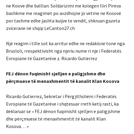
ne Koove dhe balllan. Soldarizimi me kolegen Iliri Pireva
bashkme me reagimet po avzdhojne jo vetme ne Kosovë
por tashme edhe jashta kuijve te vendit, shkruan gazeta
zvicerane në shqip LeCanton27.ch
Një reagim i tille sot ka arritur edhe ne redakisne tone nga
Brusloli, rrespektivisht nga njeriu nume ri nje i Federatës
Evropiane të Gazetarëve z. Ricardo Gutierrez
FEJ dënon fuqimisht sjelljen e paligjshme dhe
përçmuese të menaxhmentit të kanalit Klan Kosova
Ricardo Gutierrez, Sekretar i Përgjithshëm i Federatës
Evropiane të Gazetarëve i shqtesuar rreth ketij rasti, ka
deklaruar se
«
FEJ dënon fuqimisht sjelljen e paligjshme
dhe përçmuese të menaxhmentit të kanalit Klan
Kosova… »