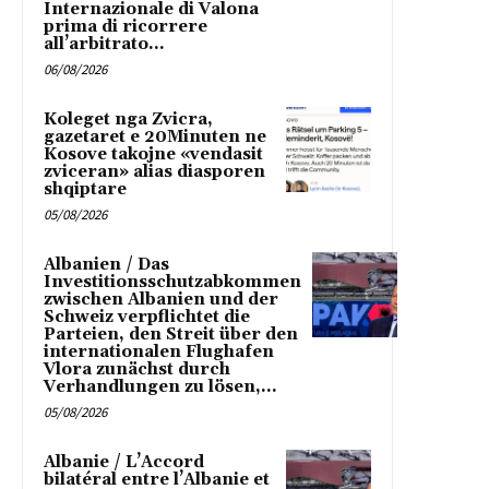
Internazionale di Valona
prima di ricorrere
all’arbitrato...
06/08/2026
Koleget nga Zvicra,
gazetaret e 20Minuten ne
Kosove takojne «vendasit
zviceran» alias diasporen
shqiptare
05/08/2026
Albanien / Das
Investitionsschutzabkommen
zwischen Albanien und der
Schweiz verpflichtet die
Parteien, den Streit über den
internationalen Flughafen
Vlora zunächst durch
Verhandlungen zu lösen,...
05/08/2026
Albanie / L’Accord
bilatéral entre l’Albanie et