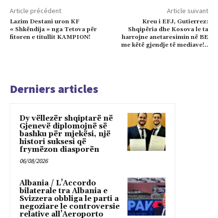
Article précédent
Article suivant
Lazim Destani uron KF
Kreu i EFJ, Gutierrez:
« Shkëndija » nga Tetova për
Shqipëria dhe Kosova le ta
fitoren e titullit KAMPION!
harrojne anetaresimin në BE
me këtë gjendje të mediave!..
Derniers articles
Dy vëllezër shqiptarë në
Gjenevë diplomojnë së
bashku për mjekësi, një
histori suksesi që
frymëzon diasporën
06/08/2026
Albania / L’Accordo
bilaterale tra Albania e
Svizzera obbliga le parti a
negoziare le controversie
relative all’Aeroporto