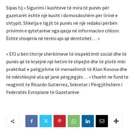
Sipas tij « Sigurimi i kushteve të mira të punës për
gazetarët është një kusht i domosdoshëm për lirinë e
shtypit. Shkelja e ligjit të punës në një redaksi përbën
privimin e qytetarëve nga qasja në informacion cilësor.
Është shoqëria në tërësi ajo që dëmtohet… »
« EFJ u bën thirrje shërbimeve të inspektimit social dhe të
punës që të kryejnë një hetim të shpejtë dhe të plotë mbi
praktikat e paligjshme të menaxhimit të Klan Kosova dhe
të ndëshkojnë ata që janë përgjegjës… » thueht ne fund te
reagimit te Ricardo Gutierrez, Sekretar i Përgjithshëm i
Federatës Evropiane të Gazetarëve