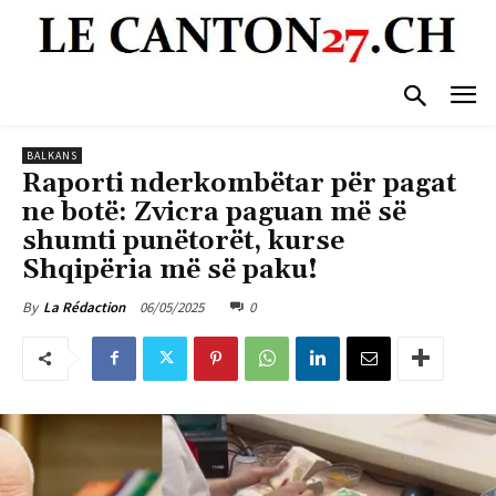
BALKANS
Raporti nderkombëtar për pagat
ne botë: Zvicra paguan më së
shumti punëtorët, kurse
Shqipëria më së paku!
06/05/2025
0
By
La Rédaction