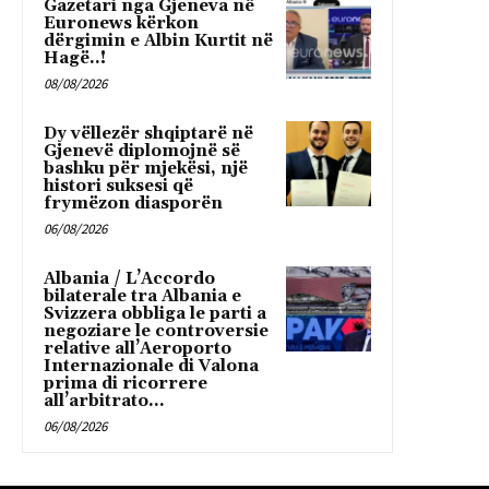
Gazetari nga Gjeneva në
Euronews kërkon
dërgimin e Albin Kurtit në
Hagë..!
08/08/2026
Dy vëllezër shqiptarë në
Gjenevë diplomojnë së
bashku për mjekësi, një
histori suksesi që
frymëzon diasporën
06/08/2026
Albania / L’Accordo
bilaterale tra Albania e
Svizzera obbliga le parti a
negoziare le controversie
relative all’Aeroporto
Internazionale di Valona
prima di ricorrere
all’arbitrato...
06/08/2026