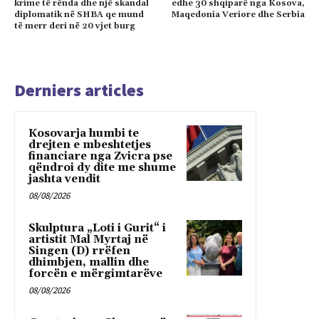
krime të rënda dhe një skandal
edhe 30 shqiparë nga Kosova,
diplomatik në SHBA qe mund
Maqedonia Veriore dhe Serbia
të merr deri në 20 vjet burg
Derniers articles
Kosovarja humbi te
drejten e mbeshtetjes
financiare nga Zvicra pse
qëndroi dy dite me shume
jashta vendit
08/08/2026
Skulptura „Loti i Gurit“ i
artistit Mal Myrtaj në
Singen (D) rrëfen
dhimbjen, mallin dhe
forcën e mërgimtarëve
08/08/2026