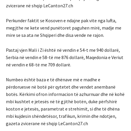
zvicerane në shqip LeCanton27.ch
Perkunder faktit se Kosoven e ndajne pak vite nga lufta,
megjthe ne kete vend punëtoret paguhen mirë, madje me
mire se sa ata ne Shqiperi dhe disa vende ne rajon.
Pastaj vjen Mali i Zi është në vendin e 54-t me 940 dollarë,
Serbia në vendin e 58-të me 876 dollarë, Maqedonia e Veriut
në vendin e 68-të me 709 dollarë.
Numbeo është baza e të dhënave më e madhe e
përdoruesve në botë për qytetet dhe vendet anembanë
botës. Kërkimi ofron informacion të azhurnuar dhe në kohë
mbi kushtet e jetesës në të gjithë botën, duke përfshirë
koston e jetesës, parametrat e strehimit, si dhe të dhëna
mbi kujdesin shëndetësor, trafikun, krimin dhe ndotjen,
gazeta zvicerane në shqip LeCanton27.ch