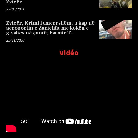
Zvicër
29/05/2021
Zvicër, Krimi i tmerrshëm, u kap në
aeroportin e Zurichüt me kokën e
gjyshes në çantë, Fatmir T…
25/11/2020
Vidéo