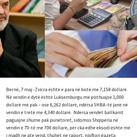
Bernë, 7 maj -Zvicra është e para në botë me 7,158 dollarë.
Në vendin e dytë është Luksemburgu me pothuajse 1,000
dollarë më pak – ose 6,262 dollarë, ndërsa SHBA-të janë në
vendin e tretë me 4,340 dollarë. Ndersa vendet ballkanit
paguajne shume pak punëtoret, sidomos Shqiperia në
vendin e 70-të me 706 dollarë, për cka edhe eksodi eshte me
i madh ne ate vend, thuhet ne raport, njofton gazeta