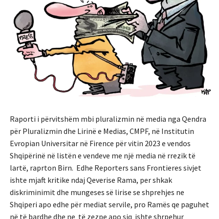
Raporti i përvitshëm mbi pluralizmin në media nga Qendra
për Pluralizmin dhe Lirinë e Medias, CMPF, në Institutin
Evropian Universitar në Firence për vitin 2023 e vendos
Shqipërinë në listën e vendeve me një media në rrezik të
lartë, raprton Birn. Edhe Reporters sans Frontieres sivjet
ishte mjaft kritike ndaj Qeverise Rama, per shkak
diskriminimit dhe mungeses së lirise se shprehjes ne
Shqiperi apo edhe për mediat servile, pro Ramës qe paguhet
në të bardhe dhe ne të zezpe apo siq ishte shrpehur