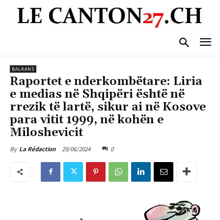
BALKANS
Raportet e nderkombëtare: Liria
e medias në Shqipëri është në
rrezik të lartë, sikur ai në Kosove
para vitit 1999, në kohën e
Miloshevicit
29/06/2024
0
By
La Rédaction