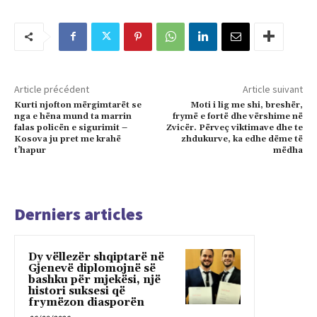
Article précédent
Article suivant
Kurti njofton mërgimtarët se
Moti i lig me shi, breshër,
nga e hëna mund ta marrin
frymë e fortë dhe vërshime në
falas policën e sigurimit –
Zvicër. Përveç viktimave dhe te
Kosova ju pret me krahë
zhdukurve, ka edhe dëme të
t’hapur
mëdha
Derniers articles
Dy vëllezër shqiptarë në
Gjenevë diplomojnë së
bashku për mjekësi, një
histori suksesi që
frymëzon diasporën