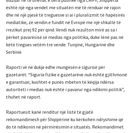
Bazuar në të dhënat e bëra publike nga CMPF, Shqipëria
është një nga vendet me situatën më të rënduar në rajon
dhe në një pjesë të treguesve si ai i pluralizmit të hapësirës
mediatike, zë vendin e fundit në Evropë me një shkallë të
rrezikut prej 92 për qind. Vendi nuk rezulton mirë as sa i
përket pavarësisë së medias nga politika, duke lënë pas në
këtë tregues vetëm tre vende: Turqinë, Hungarinë dhe
Serbinë.
Raporti vë në dukje edhe mungesën e sigurisë për
gazetarët. “Siguria fizike e gazetarëve nuk është gjithmonë
e garantuar, kushtet e punës mbeten të këqija ndërsa
autoriteti i medias nuk është i pavarur nga ndikimi politik”,
thuhet në raport.
Raportuesit kanë renditur një listë të gjatë
rekomandimesh për Shqipërinë ku kërkohen ndryshime që
do të ndikonin në përmirësimin e situatës. Rekomandimet