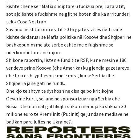
kishte thene se “Mafia shqiptare u fuqizua prej Lazaratit,
sot ajo është e fuqishme në gjithë botën dhe ka arritur deri
tek « Cosa Nostra »
Saviano ne shtatorin e vitit 2016 gjate vizites ne Tirane
kishte deklaruar se Mafia politike në Kosovë dhe Shqiperi ne
bashkepunim me ate serbe eshte më e fuqishme se
ndërkombëtaret në rajon.
Shikone raportin, listen e fundit te RSF, ku ne mesin e 180
vendeve prine Kosova (dhe Amerika) ku gjendja gazetareve
dhe liria e shtypit eshte me e mira, kurse Serbia dhe
Shqiperia jane gati ne fund!..
Dhe kjo te shtyn te dyshosh ne disa qe po kritikojne
Qeverine Kurti, se jane ne sponsorizuar nga Serbia dhe
Rusia. Dhe normal gjithkujt i shkon memdja ku shkuan 30
milione euro te Kremlinit (Putinit) qe ju ndane mediave ne
ballkan para luftes ne Ukraine?..