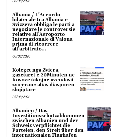
06/08/2026
Albania / L’Accordo
bilaterale tra Albania e
Svizzera obbliga le parti a
negoziare le controversie
relative all’Aeroporto
Internazionale di Valona
prima di ricorrere
all’arbitrato...
06/08/2026
Koleget nga Zvicra,
gazetaret e 20Minuten ne
Kosove takojne «vendasit
zviceran» alias diasporen
shqiptare
05/08/2026
Albanien / Das
Investitionsschutzabkommen
zwischen Albanien und der
Schweiz verpflichtet die
Parteien, den Streit über den
internationalen Flughafen