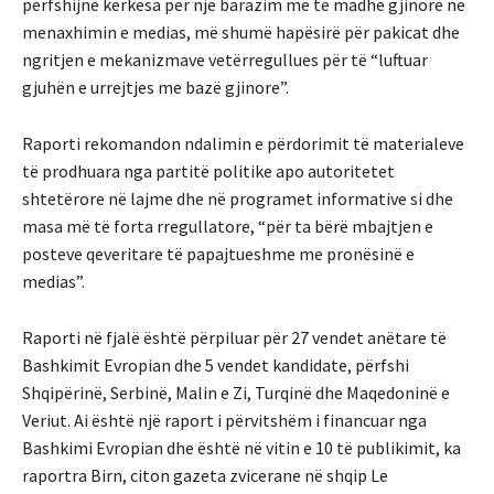
përfshijnë kërkesa për një barazim më të madhe gjinore në
menaxhimin e medias, më shumë hapësirë për pakicat dhe
ngritjen e mekanizmave vetërregullues për të “luftuar
gjuhën e urrejtjes me bazë gjinore”.
Raporti rekomandon ndalimin e përdorimit të materialeve
të prodhuara nga partitë politike apo autoritetet
shtetërore në lajme dhe në programet informative si dhe
masa më të forta rregullatore, “për ta bërë mbajtjen e
posteve qeveritare të papajtueshme me pronësinë e
medias”.
Raporti në fjalë është përpiluar për 27 vendet anëtare të
Bashkimit Evropian dhe 5 vendet kandidate, përfshi
Shqipërinë, Serbinë, Malin e Zi, Turqinë dhe Maqedoninë e
Veriut. Ai është një raport i përvitshëm i financuar nga
Bashkimi Evropian dhe është në vitin e 10 të publikimit, ka
raportra Birn, citon gazeta zvicerane në shqip Le