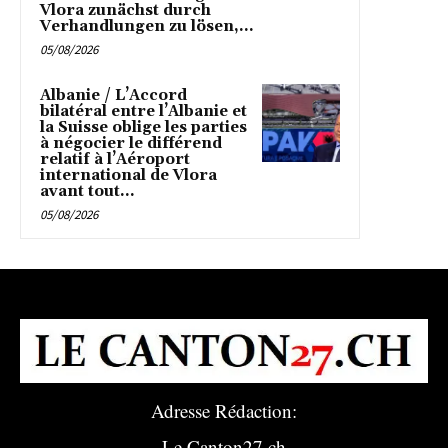
Vlora zunächst durch
Verhandlungen zu lösen,...
05/08/2026
Albanie / L’Accord
bilatéral entre l’Albanie et
la Suisse oblige les parties
à négocier le différend
relatif à l’Aéroport
international de Vlora
avant tout...
05/08/2026
Adresse Rédaction:
Le Canton27.ch