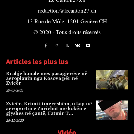
redaction@lecanton27.ch
13 Rue de Môle, 1201 Genève CH
© 2020 - Tous droits réservés
Articles les plus lus
Rrahje banale mes pasagjerëve në
aeroplanin nga Kosova për në
Zvicër
29/05/2021
Zvicër, Krimi i tmerrshëm, u kap në
aeroportin e Zurichüt me kokën e
gjyshes në çantë, Fatmir T…
25/11/2020
Vidéo