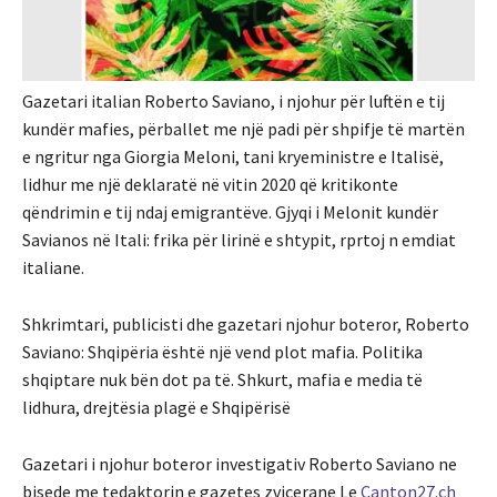
Gazetari italian Roberto Saviano, i njohur për luftën e tij
kundër mafies, përballet me një padi për shpifje të martën
e ngritur nga Giorgia Meloni, tani kryeministre e Italisë,
lidhur me një deklaratë në vitin 2020 që kritikonte
qëndrimin e tij ndaj emigrantëve. Gjyqi i Melonit kundër
Savianos në Itali: frika për lirinë e shtypit, rprtoj n emdiat
italiane.
Shkrimtari, publicisti dhe gazetari njohur boteror, Roberto
Saviano: Shqipëria është një vend plot mafia. Politika
shqiptare nuk bën dot pa të. Shkurt, mafia e media të
lidhura, drejtësia plagë e Shqipërisë
Gazetari i njohur boteror investigativ Roberto Saviano ne
bisede me tedaktorin e gazetes zvicerane Le
Canton27.ch