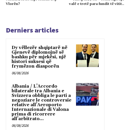
Vlorën?
valë e tretë para fundit të vitit..
Derniers articles
Dy vëllezër shqiptarë në
Gjenevë diplomojnë së
bashku për mjekësi, një
histori suksesi që
frymëzon diasporën
06/08/2026
Albania / L’Accordo
bilaterale tra Albania e
Svizzera obbliga le parti a
negoziare le controversie
relative all’Aeroporto
Internazionale di Valona
prima di ricorrere
all’arbitrato...
06/08/2026