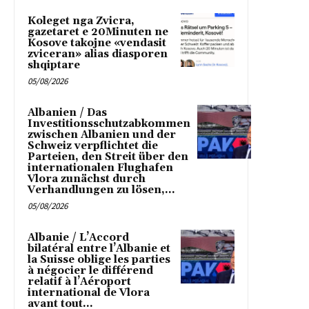
Koleget nga Zvicra,
gazetaret e 20Minuten ne
Kosove takojne «vendasit
zviceran» alias diasporen
shqiptare
05/08/2026
Albanien / Das
Investitionsschutzabkommen
zwischen Albanien und der
Schweiz verpflichtet die
Parteien, den Streit über den
internationalen Flughafen
Vlora zunächst durch
Verhandlungen zu lösen,...
05/08/2026
Albanie / L’Accord
bilatéral entre l’Albanie et
la Suisse oblige les parties
à négocier le différend
relatif à l’Aéroport
international de Vlora
avant tout...