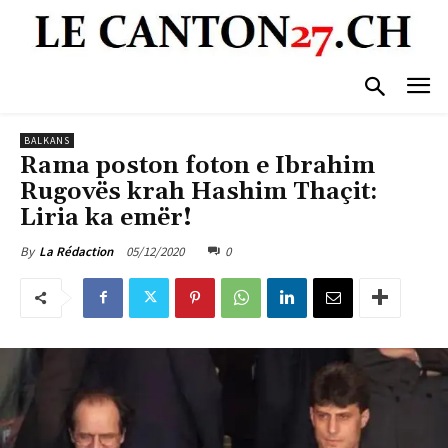
BALKANS
Rama poston foton e Ibrahim
Rugovës krah Hashim Thaçit:
Liria ka emër!
05/12/2020
0
By
La Rédaction