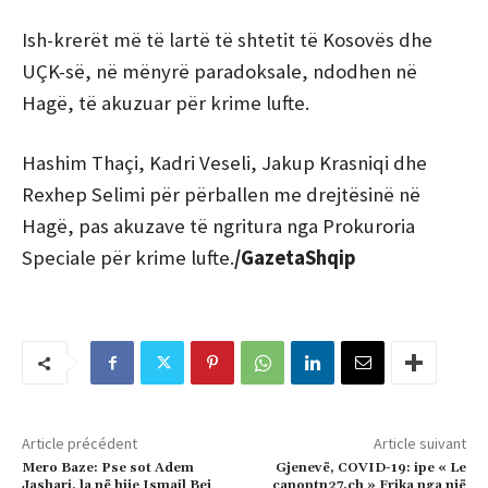
Ish-krerët më të lartë të shtetit të Kosovës dhe
UÇK-së, në mënyrë paradoksale, ndodhen në
Hagë, të akuzuar për krime lufte.
Hashim Thaçi, Kadri Veseli, Jakup Krasniqi dhe
Rexhep Selimi për përballen me drejtësinë në
Hagë, pas akuzave të ngritura nga Prokuroria
Speciale për krime lufte.
/GazetaShqip
Article précédent
Article suivant
Mero Baze: Pse sot Adem
Gjenevë, COVID-19: ipe « Le
Jashari, la në hije Ismail Bej
canoptn27.ch » Frika nga një