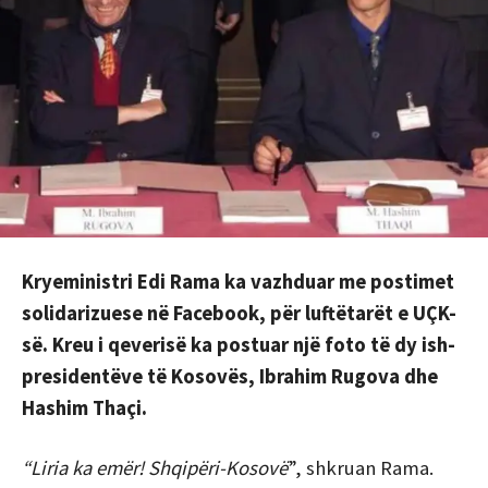
Kryeministri Edi Rama ka vazhduar me postimet
solidarizuese në Facebook, për luftëtarët e UÇK-
së. Kreu i qeverisë ka postuar një foto të dy ish-
presidentëve të Kosovës, Ibrahim Rugova dhe
Hashim Thaçi.
“Liria ka emër! Shqipëri-Kosovë
”, shkruan Rama.