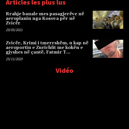
Articles les plus lus
Rrahje banale mes pasagjerëve në
aeroplanin nga Kosova për në
Zvicër
29/05/2021
Zvicër, Krimi i tmerrshëm, u kap në
aeroportin e Zurichüt me kokën e
gjyshes në çantë, Fatmir T…
25/11/2020
Vidéo