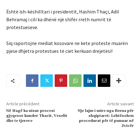
Është ish-këshilltari i presidentit, Hashim Thaçi, Adil
Behramaj i cili ka dhënë një shifër rreth numrit të
protestueseve.
Siq raportojne mediat kosovare ne kete proteste muarën
pjese dhjetra protestues të ciet kerkuan drejetësi!
Article précédent
Article suivant
Në Hagë ka nisur procesi
Nje lajm i mire nga Berna për
gjyqesor kunder Thacit, Veselit
shqiptaret: Lehtësohen
dhe te tjereve
procedurat për të punuar në
Zvicër