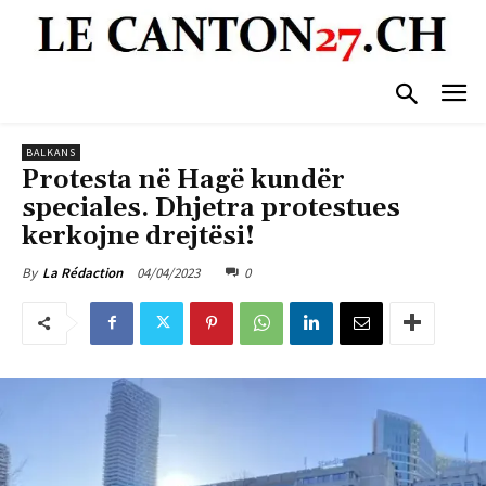
BALKANS
Protesta në Hagë kundër
speciales. Dhjetra protestues
kerkojne drejtësi!
04/04/2023
0
By
La Rédaction