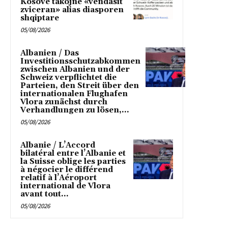
Kosove takojne «vendasit
zviceran» alias diasporen
shqiptare
05/08/2026
Albanien / Das
Investitionsschutzabkommen
zwischen Albanien und der
Schweiz verpflichtet die
Parteien, den Streit über den
internationalen Flughafen
Vlora zunächst durch
Verhandlungen zu lösen,...
05/08/2026
Albanie / L’Accord
bilatéral entre l’Albanie et
la Suisse oblige les parties
à négocier le différend
relatif à l’Aéroport
international de Vlora
avant tout...
05/08/2026