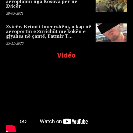
aeroplanin nga Kosova për në
Zvicër
29/05/2021
Zvicër, Krimi i tmerrshëm, u kap në
aeroportin e Zurichüt me kokën e
gjyshes në çantë, Fatmir T…
25/11/2020
Vidéo