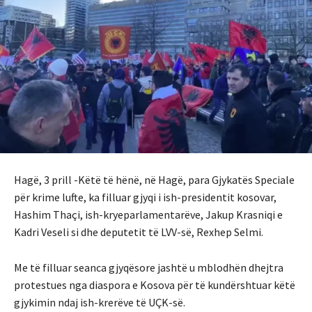
Hagë, 3 prill -Këtë të hënë, në Hagë, para Gjykatës Speciale
për krime lufte, ka filluar gjyqi i ish-presidentit kosovar,
Hashim Thaçi, ish-kryeparlamentarëve, Jakup Krasniqi e
Kadri Veseli si dhe deputetit të LVV-së, Rexhep Selmi.
Me të filluar seanca gjyqësore jashtë u mblodhën dhejtra
protestues nga diaspora e Kosova për të kundërshtuar këtë
gjykimin ndaj ish-krerëve të UÇK-së.