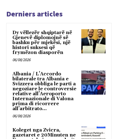
Derniers articles
Dy vëllezër shqiptarë në
Gjenevë diplomojnë së
bashku për mjekësi, një
histori suksesi që
frymëzon diasporën
06/08/2026
Albania / L’Accordo
bilaterale tra Albania e
Svizzera obbliga le parti a
negoziare le controversie
relative all’Aeroporto
Internazionale di Valona
prima di ricorrere
all’arbitrato...
06/08/2026
Koleget nga Zvicra,
gazetaret e 20Minuten ne