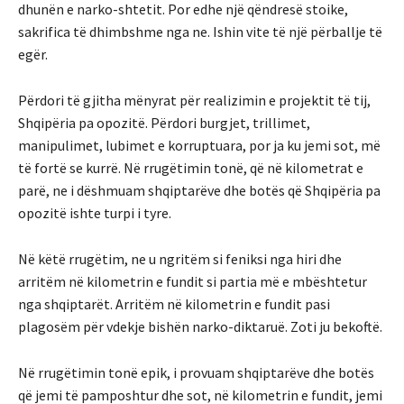
dhunën e narko-shtetit. Por edhe një qëndresë stoike,
sakrifica të dhimbshme nga ne. Ishin vite të një përballje të
egër.
Përdori të gjitha mënyrat për realizimin e projektit të tij,
Shqipëria pa opozitë. Përdori burgjet, trillimet,
manipulimet, lubimet e korruptuara, por ja ku jemi sot, më
të fortë se kurrë. Në rrugëtimin tonë, që në kilometrat e
parë, ne i dëshmuam shqiptarëve dhe botës që Shqipëria pa
opozitë ishte turpi i tyre.
Në këtë rrugëtim, ne u ngritëm si feniksi nga hiri dhe
arritëm në kilometrin e fundit si partia më e mbështetur
nga shqiptarët. Arritëm në kilometrin e fundit pasi
plagosëm për vdekje bishën narko-diktaruë. Zoti ju bekoftë.
Në rrugëtimin tonë epik, i provuam shqiptarëve dhe botës
që jemi të pamposhtur dhe sot, në kilometrin e fundit, jemi