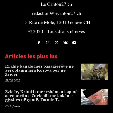
Le Canton27.ch
redaction@lecanton27.ch
13 Rue de Môle, 1201 Genève CH
© 2020 - Tous droits réservés
Articles les plus lus
Rrahje banale mes pasagjerëve në
aeroplanin nga Kosova për në
Zvicër
29/05/2021
Zvicër, Krimi i tmerrshëm, u kap në
aeroportin e Zurichüt me kokën e
gjyshes në çantë, Fatmir T…
25/11/2020