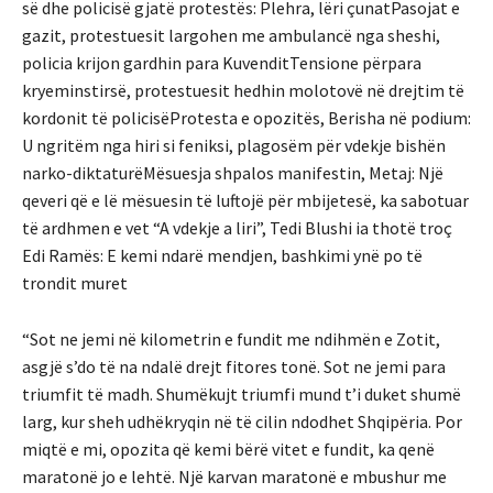
së dhe policisë gjatë protestës: Plehra, lëri çunatPasojat e
gazit, protestuesit largohen me ambulancë nga sheshi,
policia krijon gardhin para KuvenditTensione përpara
kryeminstirsë, protestuesit hedhin molotovë në drejtim të
kordonit të policisëProtesta e opozitës, Berisha në podium:
U ngritëm nga hiri si feniksi, plagosëm për vdekje bishën
narko-diktaturëMësuesja shpalos manifestin, Metaj: Një
qeveri që e lë mësuesin të luftojë për mbijetesë, ka sabotuar
të ardhmen e vet “A vdekje a liri”, Tedi Blushi ia thotë troç
Edi Ramës: E kemi ndarë mendjen, bashkimi ynë po të
trondit muret
“Sot ne jemi në kilometrin e fundit me ndihmën e Zotit,
asgjë s’do të na ndalë drejt fitores tonë. Sot ne jemi para
triumfit të madh. Shumëkujt triumfi mund t’i duket shumë
larg, kur sheh udhëkryqin në të cilin ndodhet Shqipëria. Por
miqtë e mi, opozita që kemi bërë vitet e fundit, ka qenë
maratonë jo e lehtë. Një karvan maratonë e mbushur me