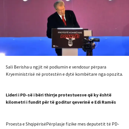
Sali Berisha u ngjit në podiumin e vendosur përpara
Kryeministrisë në protestën e dytë kombëtare nga opozita.
Lideri i PD-së i bëri thirrje protestuesve që ky është
kilometri i fundit për të goditur qeverinë e Edi Ramës
Proesta e ShqipërisëPërplasje fizike mes deputetit të PD-