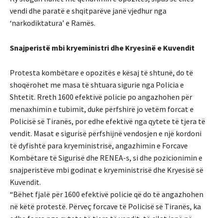
vendi dhe paratë e shqitparëve janë vjedhur nga
‘narkodiktatura’ e Ramës.
Snajperistë mbi kryeministri dhe Kryesinë e Kuvendit
Protesta kombëtare e opozitës e kësaj të shtunë, do të
shoqërohet me masa të shtuara sigurie nga Policia e
Shtetit. Rreth 1600 efektivë policie po angazhohen për
menaxhimin e tubimit, duke përfshirë jo vetëm forcat e
Policisë së Tiranës, por edhe efektivë nga qytete të tjera të
vendit. Masat e sigurisë përfshijnë vendosjen e një kordoni
të dyfishtë para kryeministrisë, angazhimin e Forcave
Kombëtare të Sigurisë dhe RENEA-s, si dhe pozicionimin e
snajperistëve mbi godinat e kryeministrisë dhe Kryesisë së
Kuvendit.
“Bëhet fjalë për 1600 efektivë policie që do të angazhohen
në këtë protestë. Përveç forcave të Policisë së Tiranës, ka