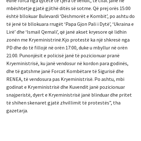
edhe forca nga qytete të tjera të vendit, të cilat janë në
mbështetje gjatë gjithë ditës së sotme. Që prej orës 15:00
është bllokuar Bulevardi ‘Dëshmorët e Kombit’, po ashtu do
të jenë të bllokuara rrugët ‘Papa Gjon Pali i Dytë’, ‘Ukraina e
Lirë’ dhe ‘Ismail Qemali’, që janë akset kryesore që lidhin
zonën me Kryeministrinë.Kjo protestë ka një shkresë nga
PD dhe do të fillojë në orën 17:00, duke u mbyllur në orën
21:00. Punonjësit e policisë janë të pozicionuar pranë
Kryeministrisë, ku janë vendosur në kordon para godinës,
dhe të gatshme janë Forcat Kombëtare të Sigurisë dhe
RENEA, të vendosura pas Kryeministrisë. Po ashtu, mbi
godinat e Kryeministrisë dhe Kuvendit janë pozicionuar
snajperistë, dyert e Kryeministrisë janë blinduar dhe pritet
të shihen skenaret gjatë zhvillimit të protestës”, tha
gazetarja.