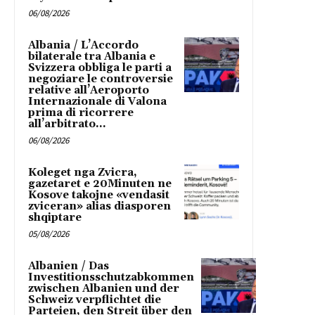
06/08/2026
Albania / L’Accordo
bilaterale tra Albania e
Svizzera obbliga le parti a
negoziare le controversie
relative all’Aeroporto
Internazionale di Valona
prima di ricorrere
all’arbitrato...
06/08/2026
Koleget nga Zvicra,
gazetaret e 20Minuten ne
Kosove takojne «vendasit
zviceran» alias diasporen
shqiptare
05/08/2026
Albanien / Das
Investitionsschutzabkommen
zwischen Albanien und der
Schweiz verpflichtet die
Parteien, den Streit über den