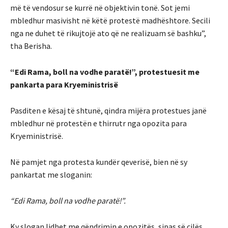
më të vendosur se kurrë në objektivin tonë. Sot jemi
mbledhur masivisht në këtë protestë madhështore. Secili
nga ne duhet të rikujtojë ato që ne realizuam së bashku”,
tha Berisha.
“Edi Rama, boll na vodhe paratë!”, protestuesit me
pankarta para Kryeministrisë
Pasditen e kësaj të shtunë, qindra mijëra protestues janë
mbledhur në protestën e thirrutr nga opozita para
Kryeministrisë.
Në pamjet nga protesta kundër qeverisë, bien në sy
pankartat me sloganin:
“Edi Rama, boll na vodhe paratë!”.
Ky slogan lidhet me qëndrimin e opozitës, sipas së cilës