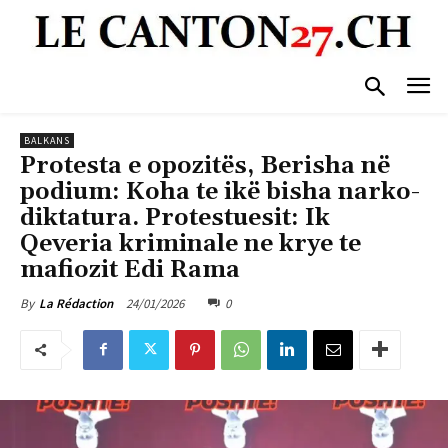
BALKANS
Protesta e opozitës, Berisha në
podium: Koha te ikë bisha narko-
diktatura. Protestuesit: Ik
Qeveria kriminale ne krye te
mafiozit Edi Rama
24/01/2026
0
By
La Rédaction