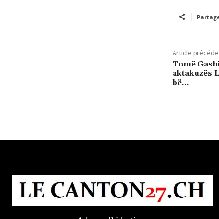
Partag
Article précéde
Tomë Gashi 
aktakuzës La
bë…