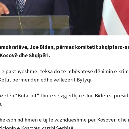
demokratëve, Joe Biden, përmes komitetit shqiptaro-
 Kosovë dhe Shqipëri.
htë e pakthyeshme, teksa do të mbështesë dënimin e kri
 Këtu, përmenden edhe vëllezërit Bytyqi.
azetën “Bota sot” thotë se zgjedhja e Joe Biden si presid
.
u thekson ndihmën e tij të vazhdueshme për Kosovën dh
zicionin e Kosovës karshi Serbisë.