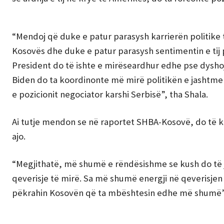
“Mendoj që duke e patur parasysh karrierën politike
Kosovës dhe duke e patur parasysh sentimentin e tij po
President do të ishte e mirëseardhur edhe pse dysho
Biden do ta koordinonte më mirë politikën e jashtme
e pozicionit negociator karshi Serbisë”, tha Shala.
Ai tutje mendon se në raportet SHBA-Kosovë, do të k
ajo.
“Megjithatë, më shumë e rëndësishme se kush do të j
qeverisje të mirë. Sa më shumë energji në qeverisje
pëkrahin Kosovën që ta mbështesin edhe më shumë”, 