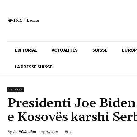
16.4
C
Berne
EDITORIAL
ACTUALITÉS
SUISSE
EUROP
LA PRESSE SUISSE
BALKANS
Presidenti Joe Biden
e Kosovës karshi Ser
By
La Rédaction
18/10/2020
0