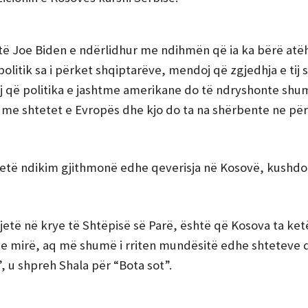
 të Joe Biden e ndërlidhur me ndihmën që ia ka bërë atë
litik sa i përket shqiptarëve, mendoj që zgjedhja e tij s
j që politika e jashtme amerikane do të ndryshonte shu
 me shtetet e Evropës dhe kjo do ta na shërbente ne për
etë ndikim gjithmonë edhe qeverisja në Kosovë, kushdo 
etë në krye të Shtëpisë së Parë, është që Kosova ta ket
n e mirë, aq më shumë i rriten mundësitë edhe shteteve 
u shpreh Shala për “Bota sot”.