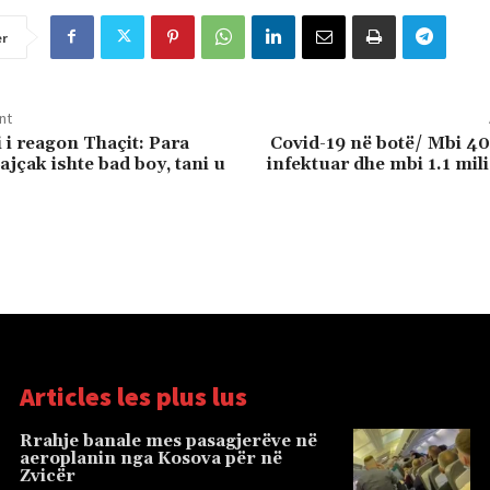
er
nt
i reagon Thaçit: Para
Covid-19 në botë/ Mbi 40
jçak ishte bad boy, tani u
infektuar dhe mbi 1.1 mil
Articles les plus lus
Rrahje banale mes pasagjerëve në
aeroplanin nga Kosova për në
Zvicër