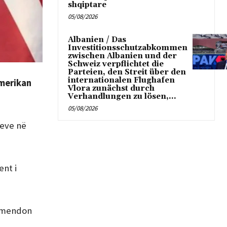
shqiptare
05/08/2026
Albanien / Das
Investitionsschutzabkommen
zwischen Albanien und der
Schweiz verpflichtet die
Parteien, den Streit über den
internationalen Flughafen
amerikan
Vlora zunächst durch
Verhandlungen zu lösen,...
05/08/2026
meve në
ent i
e mendon