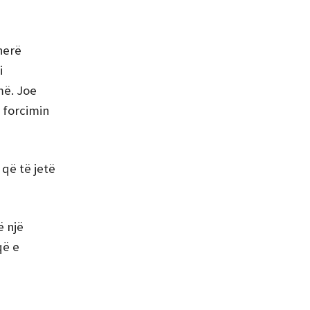
herë
i
më. Joe
 forcimin
që të jetë
ë një
që e