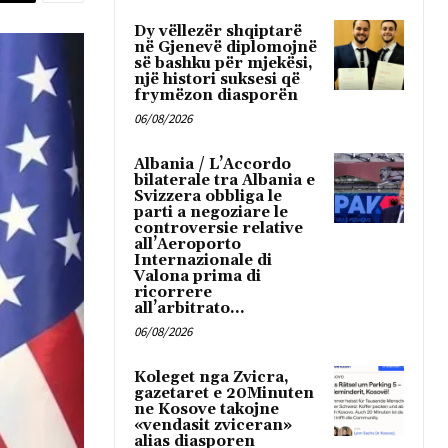
Dy vëllezër shqiptarë
në Gjenevë diplomojnë
së bashku për mjekësi,
një histori suksesi që
frymëzon diasporën
06/08/2026
Albania / L’Accordo
bilaterale tra Albania e
Svizzera obbliga le
parti a negoziare le
controversie relative
all’Aeroporto
Internazionale di
Valona prima di
ricorrere
all’arbitrato...
06/08/2026
Koleget nga Zvicra,
gazetaret e 20Minuten
ne Kosove takojne
«vendasit zviceran»
alias diasporen