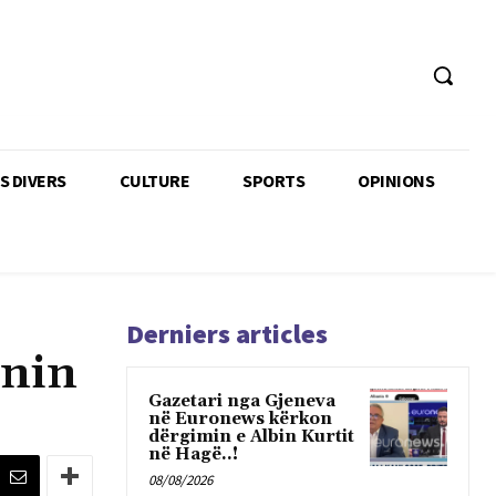
TS DIVERS
CULTURE
SPORTS
OPINIONS
Derniers articles
onin
Gazetari nga Gjeneva
në Euronews kërkon
dërgimin e Albin Kurtit
në Hagë..!
08/08/2026