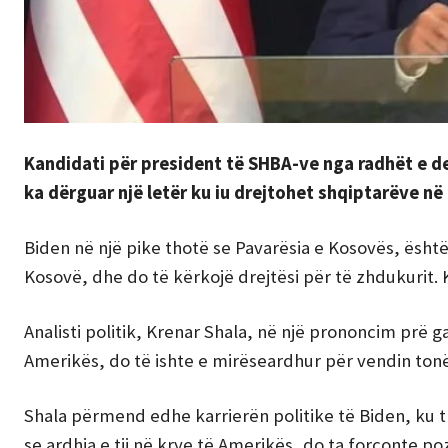
Kandidati për president të SHBA-ve nga radhët e 
ka dërguar një letër ku iu drejtohet shqiptarëve në
Biden në një pike thotë se Pavarësia e Kosovës, ës
Kosovë, dhe do të kërkojë drejtësi për të zhdukurit.
Analisti politik, Krenar Shala, në një prononcim prë g
Amerikës, do të ishte e mirëseardhur për vendin tonë
Shala përmend edhe karrierën politike të Biden, k
se ardhja e tij në krye të Amerikës, do ta forconte po