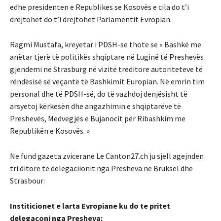
edhe presidenten e Republikes se Kosovës e cila do t’i
drejtohet do t’i drejtohet Parlamentit Evropian.
Ragmi Mustafa, kreyetar i PDSH-se thote se « Bashkë me
anëtar tjerë të politikës shqiptare në Luginë të Preshevës
gjendemi në Strasburg në vizitë treditore autoriteteve të
rëndësisë së veçantë të Bashkimit Europian. Në emrin tim
personal dhe të PDSH-së, do të vazhdoj denjësisht të
arsyetoj kërkesën dhe angazhimin e shqiptarëve të
Preshevës, Medvegjës e Bujanocit për Ribashkim me
Republikën e Kosovës. »
Ne fund gazeta zvicerane Le Canton27.ch ju sjell agejnden
tri ditore te delegaciionit nga Presheva ne Bruksel dhe
Strasbour:
Institici
onet e larta Evropiane ku do te pritet
delegaconi nga Presheva: