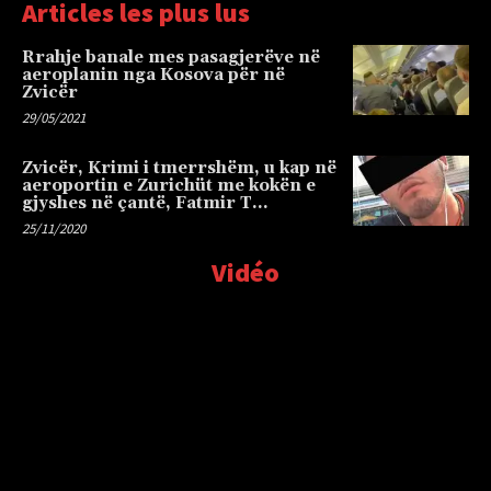
Articles les plus lus
Rrahje banale mes pasagjerëve në
aeroplanin nga Kosova për në
Zvicër
29/05/2021
Zvicër, Krimi i tmerrshëm, u kap në
aeroportin e Zurichüt me kokën e
gjyshes në çantë, Fatmir T…
25/11/2020
Vidéo