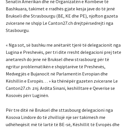
Senatin Amerikan dhe në Organizatën e Kombeve të
Bashkuara, takimet e rradhës gjate kesja jave do të jenë
Brukseli dhe Strasbourgu (BE, KE dhe PE), njofton gazeta
zvicerane ne shqip Le Canton27.ch drejtpërsedrejti nga
Stasbourgu.
« Nga sot, së bashku me anëtarët tjerë të delegacionit nga
Lugina e Preshevës, per tri dite rresht delegacioni prej tete
anetaresh do jene në Bruksel dhew strasbourg për të
ngritur problematikën e shqiptarëve të Preshevës,
Medvegjës e Bujanocit në Parlamentin Evropian dhe
Këshillin e Evropës… » ka thënëpër gazeten zvicerane Le
Canton27.ch znj. Ardita Sinani, keshilltare e Qeverise se
Kosovës përr Luginën.
Për tre ditë në Bruksel dhe sttasbourg delegacioni nga
Kosova Lindore do të zhvillojë nje ser takimesh me
udhëheqësit më të lartë të BE-së, Këshillit të Evropës dhe