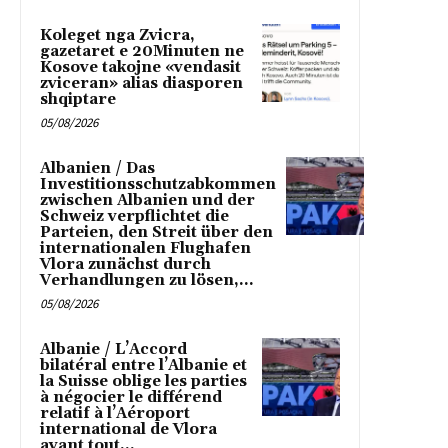
Koleget nga Zvicra,
gazetaret e 20Minuten ne
Kosove takojne «vendasit
zviceran» alias diasporen
shqiptare
05/08/2026
Albanien / Das
Investitionsschutzabkommen
zwischen Albanien und der
Schweiz verpflichtet die
Parteien, den Streit über den
internationalen Flughafen
Vlora zunächst durch
Verhandlungen zu lösen,...
05/08/2026
Albanie / L’Accord
bilatéral entre l’Albanie et
la Suisse oblige les parties
à négocier le différend
relatif à l’Aéroport
international de Vlora
avant tout...