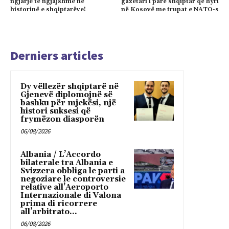
ngjarje të ngjajshme në
gazetari i parë shqiptar që hyri
historinë e shqiptarëve!
në Kosovë me trupat e NATO-s
Derniers articles
Dy vëllezër shqiptarë në
Gjenevë diplomojnë së
bashku për mjekësi, një
histori suksesi që
frymëzon diasporën
06/08/2026
Albania / L’Accordo
bilaterale tra Albania e
Svizzera obbliga le parti a
negoziare le controversie
relative all’Aeroporto
Internazionale di Valona
prima di ricorrere
all’arbitrato...
06/08/2026