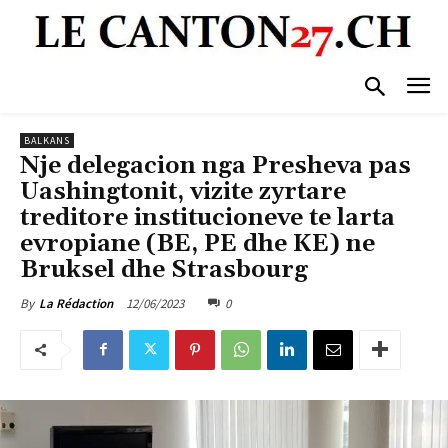
BALKANS
Nje delegacion nga Presheva pas
Uashingtonit, vizite zyrtare
treditore institucioneve te larta
evropiane (BE, PE dhe KE) ne
Bruksel dhe Strasbourg
12/06/2023
0
By
La Rédaction