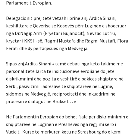
Parlamentit Evropian.
Delegacionit prej tetë vetash i prine znj. Ardita Sinani,
keshilltare e Qeverise se Kosovës përr Luginën e shoqeruar
nga Dr.Nagip Arifi (kryetar i Bujanocit), Nevzad Lutfiu,
kryetar i KKSH-së, Ragmi Mustafa dhe Ragmi Mustafi, Flora
Ferati dhe dy perfaqesues nga Medvegja.
Sipas znj.Ardita Sinani « temë debati nga keto takime me
personalitete larta te insitucioneve evroiiane do jete
diskrikmnimi dhe pozita e vështirë e pakicës shqiptare në
Serbi, pasivizimi i adresave te shqiptareve ne Lugine,
sidomos ne Medvegjë, reciprociteti dhe inkuadrimi ne
procesin e dialogut ne Bruksel… »
Ne Parlamentin Evropian do behet fjale per diskriminimin e
shqiptareve ne Luginen e Presheves nga regjimi serb i
Vucicit.. Kurse te merkuren ketu ne Strasbourg do e kemi