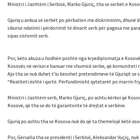
Ministri i Jashtëm i Serbisë, Marko Gjuriç, tha se serbët e Ko
Gjuriq u ankua se serbët po përballen me diskriminim, dhunë d
sikurse ndalimi i përdorimit të dinarit serb për pagesa me pa
sipas sistemit serb.
Por, këto akuza u hodhën poshtë nga kryediplomatja e Kosovës
Kosovës në veriun e banuar me shumicë serbe, që komuniteti n
Ajo tha se nuk duhet t’iu besohet pretendimeve të Gjuriqit se 
“Realiteti është i qartë. Përfundimisht qytetarët po marrin fr
Ministri i Jashtëm serb, Marko Gjuriç, po ashtu kërkoi që Ko
Kosovë, që tha se do të garantonte të drejtat e serbëve.
Gjuriq po ashtu tha se Kosova nuk do që ta themelojë këtë asoc
Por, Gërvalla tha se presidenti i Serbisë, Aleksandar Vuçiç, nuk