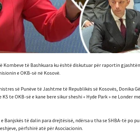
të Kombeve të Bashkuara ku është diskutuar për raportin gjashtë
misionin e OKB-së në Kosovë.
nistres së Punëve të Jashtme të Republikës së Kosovës, Donika Gë
be KS te OKB-së e kane bere sikur sheshi « Hyde Park » ne Londer me
e Banjskës të dalin para drejtësisë, ndërsa u tha se SHBA-të po p
eshjeve, përfshirë atë për Asociacionin.