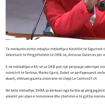
Të mërkurën është mbajtur mbledhja e Këshillit të Sigurimit 
Sekretarit të Përgjithshëm të OKB-së, Antonio Guterres për 
E në mbledhjen e KS-së së OKB pati një përplasje ndërmjet mi
ministrit të Serbisë, Marko Gjuriç. Duket se përfaqesuesit ser
duash, shkruan gazeta zvicerane në shqip Le Canton27.ch
Në këtë mbledhje, SHBA-ja kërkuan nga Serbia që përgjegjësit 
aleatët për uljen e tensioneve dhe zbatimin e të gjitha marrëv