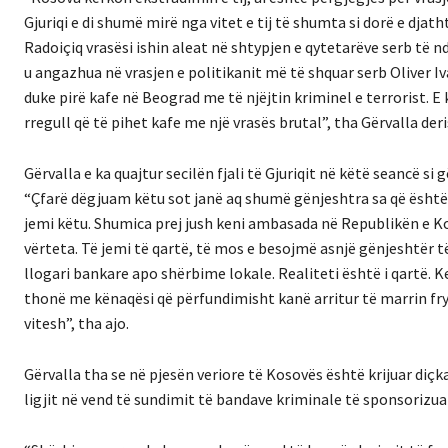
Gjuriqi e di shumë mirë nga vitet e tij të shumta si dorë e djat
Radoiçiq vrasësi ishin aleat në shtypjen e qytetarëve serb të 
u angazhua në vrasjen e politikanit më të shquar serb Oliver Iva
duke pirë kafe në Beograd me të njëjtin kriminel e terrorist. E
rregull që të pihet kafe me një vrasës brutal”, tha Gërvalla der
Gërvalla e ka quajtur secilën fjali të Gjuriqit në këtë seancë si 
“Çfarë dëgjuam këtu sot janë aq shumë gënjeshtra sa që është
jemi këtu. Shumica prej jush keni ambasada në Republikën e Kos
vërteta. Të jemi të qartë, të mos e besojmë asnjë gënjeshtër t
llogari bankare apo shërbime lokale. Realiteti është i qartë.
thonë me kënaqësi që përfundimisht kanë arritur të marrin fry
vitesh”, tha ajo.
Gërvalla tha se në pjesën veriore të Kosovës është krijuar diçka 
ligjit në vend të sundimit të bandave kriminale të sponsorizu