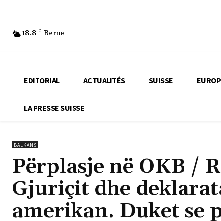
18.8
C
Berne
EDITORIAL
ACTUALITÉS
SUISSE
EUROP
LA PRESSE SUISSE
BALKANS
Përplasje në OKB / R
Gjuriçit dhe deklara
amerikan. Duket se p