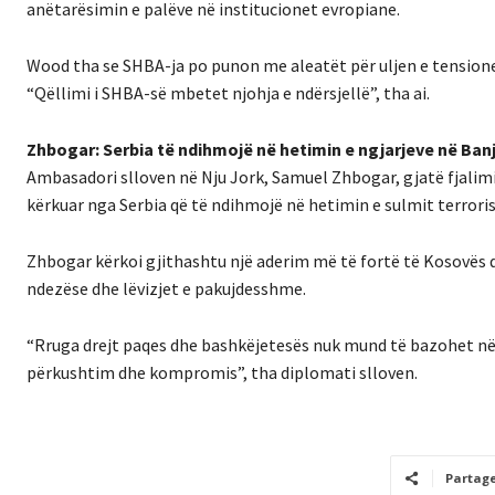
anëtarësimin e palëve në institucionet evropiane.
Wood tha se SHBA-ja po punon me aleatët për uljen e tensionev
“Qëllimi i SHBA-së mbetet njohja e ndërsjellë”, tha ai.
​Zhbogar: Serbia të ndihmojë në hetimin e ngjarjeve në Ban
Ambasadori slloven në Nju Jork, Samuel Zhbogar, gjatë fjalim
kërkuar nga Serbia që të ndihmojë në hetimin e sulmit terroris
Zhbogar kërkoi gjithashtu një aderim më të fortë të Kosovës d
ndezëse dhe lëvizjet e pakujdesshme.
“Rruga drejt paqes dhe bashkëjetesës nuk mund të bazohet në te
përkushtim dhe kompromis”, tha diplomati slloven.
Partag