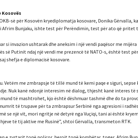
 e Kosovës
të OKB-së për Kosovën kryediplomatja kosovare, Donika Gërvalla, k
i Afrim Bunjaku, ishte test për Perëndimin, test për ato që pritet t
kuar si invazion ushtarak dhe aneksim i një vendi paqësor me mijëra
ncës së Putinit ndaj një vendi me prezencë të NATO-s, është test pë
 saj shefja e diplomacisë kosovare.
gu. Vetëm me zmbrapsje të tillë mund të kemi paqe e siguri, sepse k
endje. Nuk kanë ndonjë interesim në dialog, thjesht kanë interes të
k mund të mashtrohet, kjo është dëshmuar tashmë dhe do ta provo
umrit të trupave për ta zmbrapsur Serbinë nga agresioni i radhës. 
 se një vit, mori ngritje në detyrë nga Vuçiqi, tani ai është kryemin
dhjeve të tij aktive me Rusinë”, shtoi Gërvalla, transmeton RTK.
jen e zyrtarit tonë policor, heroit tonë kombëtar, toger, Afrim Bun