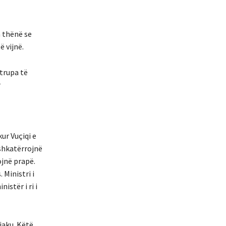
a thënë se
ë vijnë.
 trupa të
r
ur Vuçiqi e
 shkatërrojnë
jnë prapë.
Ministri i
istër i ri i
jaku. Këtë