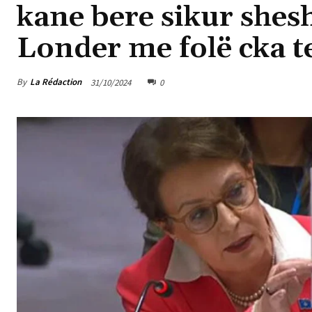
kane bere sikur shes
Londer me folë cka t
By
La Rédaction
31/10/2024
0