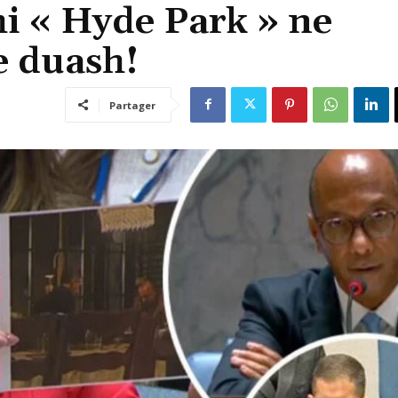
hi « Hyde Park » ne
e duash!
Partager