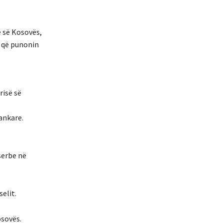
ë së Kosovës,
e që punonin
risë së
ankare.
serbe në
elit.
osovës.