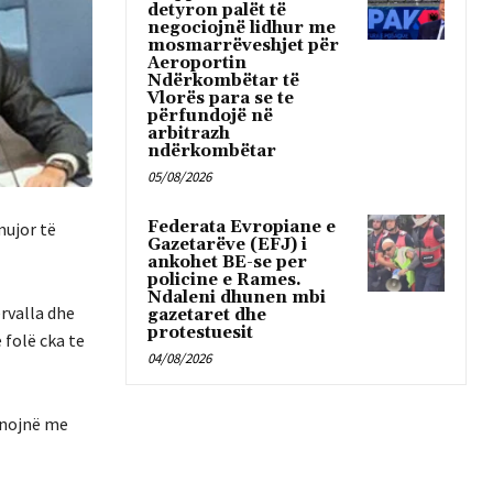
detyron palët të
negociojnë lidhur me
mosmarrëveshjet për
Aeroportin
Ndërkombëtar të
Vlorës para se te
përfundojë në
arbitrazh
ndërkombëtar
05/08/2026
Federata Evropiane e
mujor të
Gazetarëve (EFJ) i
ankohet BE-se per
policine e Rames.
Ndaleni dhunen mbi
rvalla dhe
gazetaret dhe
protestuesit
 folë cka te
04/08/2026
unojnë me