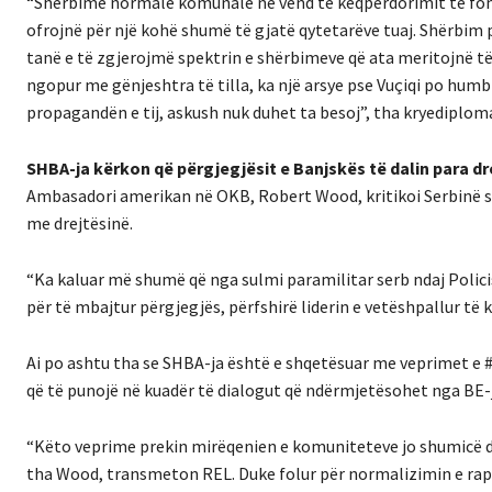
“Shërbime normale komunale në vend të keqpërdorimit të fonde
ofrojnë për një kohë shumë të gjatë qytetarëve tuaj. Shërbim
tanë e të zgjerojmë spektrin e shërbimeve që ata meritojnë të 
ngopur me gënjeshtra të tilla, ka një arsye pse Vuçiqi po hum
propagandën e tij, askush nuk duhet ta besoj”, tha kryediplom
SHBA-ja kërkon që përgjegjësit e Banjskës të dalin para dr
Ambasadori amerikan në OKB, Robert Wood, kritikoi Serbinë se
me drejtësinë.
“Ka kaluar më shumë që nga sulmi paramilitar serb ndaj Polic
për të mbajtur përgjegjës, përfshirë liderin e vetëshpallur të k
Ai po ashtu tha se SHBA-ja është e shqetësuar me veprimet e 
që të punojë në kuadër të dialogut që ndërmjetësohet nga BE-j
“Këto veprime prekin mirëqenien e komuniteteve jo shumicë d
tha Wood, transmeton REL. Duke folur për normalizimin e rapo