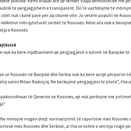
ve publike. Kemi krijuar atë që vendet tuaja demokratike me për
 publik të përgjegjshëm e transparent. Do të vazhdojmë të mbroj
cilët nuk i kanë parë për aq shumë vite. Jo vetëm populli në Kosov
b ndikimin mbi qytetarët serbët të Kosovës. Nëse ata nuk e besojn
atja e Kosovës.
ejtësisë
 nuk ka bërë mjaftueshëm që përgjegjësit e sulmit në Banjskë të
isë së Kosovës në Banjskë dhe Serbia nuk ka bërë asnjë përparim 
ëtij sulmi Milan Radoiçiq. Ne kërkojmë përgjegjësi të plotë”, tha ai
#pakoordinuar të Qeverisë së Kosovës, që nuk përkojnë me zotime
a”.
he minojnë rrugën drejt normalizimit të raporteve mes Kosovës d
rteve mes Kosovës dhe Serbisë, ai tha se është e vetmja rrugë pë