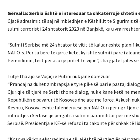
Gërvalla: Serbia është e interesuar ta shkatërrojë shtetin
Gjatë adresimit të saj në mbledhjen e Këshillit të Sigurimit 
sulmi terrorist i 24 shtatorit 2023 në Banjskë, ku u vra rreshter
“Sulmi i Serbisë më 24 shtator të vitit të kaluar është planifi
NATO-s. Për ta bërë të qartë këtë, ky ishte sulmi i parë i alea
Perëndimin, test për ato që pritet të vijnë”, tha gjatë fjalës së
Tutje tha ajo se Vuçiçi e Putini nuk janë dorëzuar.
“Prandaj na duhet zmbrapsja e tyre pikë së pari e pastaj dialo
Gjuriqi e të tjerë në Serbi thonë dialog, nuk e kanë këtë në m
Republikën e pavarur të Kosovës dhe atë me forcë. Askush nu
Kështu, Kosova është falënderuese për NATO-n për ngritjen e n
mbrojtjes i Serbisë që përgatiti sulmin paramilitar për më shumë
Serbisë. Presidentja e KE-së refuzoi ta takonte për shkak të li
“Kosova kërkon ekstradimin e tij, ai është përgjegjës për vras