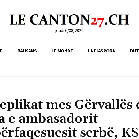
jeudi 6/08/2026
E
BALKANS
LE MONDE
LA DIASPORA
FAI
eplikat mes Gërvallës
ta e ambasadorit
ërfaqesuesit serbë, KS