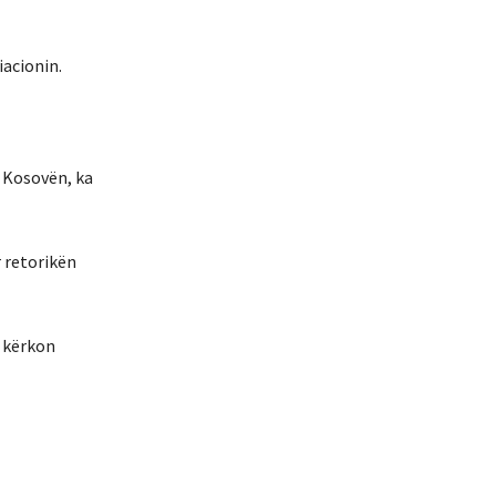
iacionin.
r Kosovën, ka
 retorikën
ë kërkon