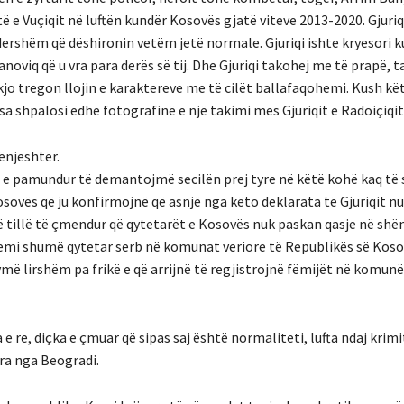
htë e Vuçiqit në luftën kundër Kosovës gjatë viteve 2013-2020. Gjuri
ndershëm që dëshironin vetëm jetë normale. Gjuriqi ishte kryesori k
noviq që u vra para derës së tij. Dhe Gjuriqi takohej me të prapë, t
 kjo tregon llojin e karaktereve me të cilët ballafaqohemi. Kush kë
isa shpalosi edhe fotografinë e një takimi mes Gjuriqit e Radoiçiqit
gënjeshtër.
 e pamundur të demantojmë secilën prej tyre në këtë kohë kaq të 
ovës që ju konfirmojnë që asnjë nga këto deklarata të Gjuriqit nu
ë tillë të çmendur që qytetarët e Kosovës nuk paskan qasje në shë
 Kemi shumë qytetar serb në komunat veriore të Republikës së Koso
më lirshëm pa frikë e që arrijnë të regjistrojnë fëmijët në komun
e re, diçka e çmuar që sipas saj është normaliteti, lufta ndaj krimi
ara nga Beogradi.