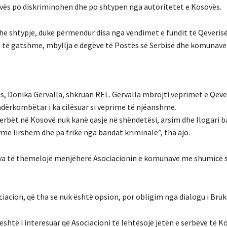
sovës po diskriminohen dhe po shtypen nga autoritetet e Kosovës.
he shtypje, duke përmendur disa nga vendimet e fundit të Qeveris
ra të gatshme, mbyllja e degëve të Postës së Serbisë dhe komunav
, Donika Gërvalla, shkruan REL. Gërvalla mbrojti veprimet e Qeve
dërkombëtar i ka cilësuar si veprime të njëanshme.
serbët në Kosovë nuk kanë qasje në shëndetësi, arsim dhe llogari b
ymë lirshëm dhe pa frikë nga bandat kriminale”, tha ajo.
sova të themelojë menjëherë Asociacionin e komunave me shumicë 
iacion, që tha se nuk është opsion, por obligim nga dialogu i Bruks
 është i interesuar që Asociacioni të lehtësojë jetën e serbëve të K