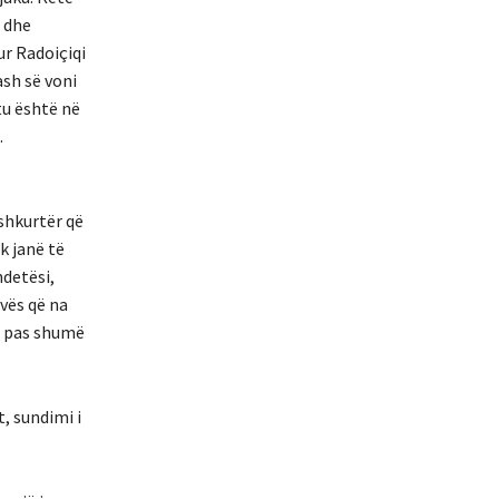
q dhe
ur Radoiçiqi
ash së voni
tu është në
.
shkurtër që
k janë të
ndetësi,
vës që na
ë pas shumë
t, sundimi i