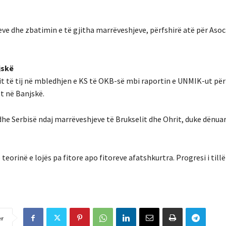
e dhe zbatimin e të gjitha marrëveshjeve, përfshirë atë për Asoc
jskë
it të tij në mbledhjen e KS të OKB-së mbi raportin e UNMIK-ut pë
t në Banjskë.
he Serbisë ndaj marrëveshjeve të Brukselit dhe Ohrit, duke dënuar
orinë e lojës pa fitore apo fitoreve afatshkurtra. Progresi i till
er