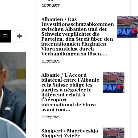
05/08/2026
Albanien / Das
Investitionsschutzabkommen
zwischen Albanien und der
Schweiz verpflichtet die
Parteien, den Streit über den
internationalen Flughafen
Vlora zunächst durch
Verhandlungen zu lösen,...
05/08/2026
Albanie / L’Accord
bilatéral entre l’Albanie
et la Suisse oblige les
parties à négocier le
différend relatif à
l’Aéroport
international de Vlora
avant tout...
05/08/2026
Shqiperi / Marrëveshja
Shqipëri-Zvicër