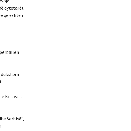
vojë i
më qytetarët
ë që është i
ë
 përballen
të dukshëm
.
t e Kosovës
he Serbisë”,
r