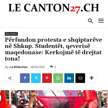
BALKANS
Përfundon protesta e shqiptarëve
në Shkup. Studentët, qeverisë
maqedonase: Kerkojmë të drejtat
tona!
18/05/2026
0
By
La Rédaction