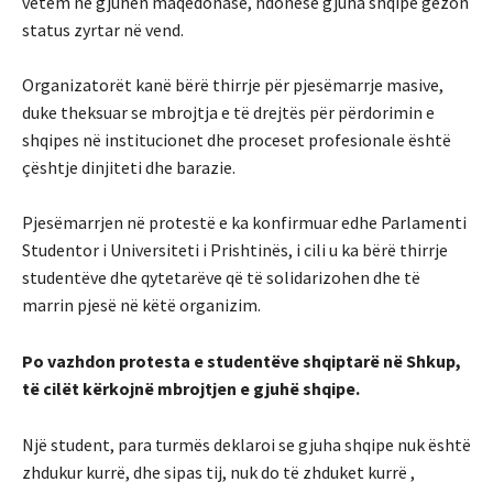
vetëm në gjuhën maqedonase, ndonëse gjuha shqipe gëzon
status zyrtar në vend.
Organizatorët kanë bërë thirrje për pjesëmarrje masive,
duke theksuar se mbrojtja e të drejtës për përdorimin e
shqipes në institucionet dhe proceset profesionale është
çështje dinjiteti dhe barazie.
Pjesëmarrjen në protestë e ka konfirmuar edhe Parlamenti
Studentor i Universiteti i Prishtinës, i cili u ka bërë thirrje
studentëve dhe qytetarëve që të solidarizohen dhe të
marrin pjesë në këtë organizim.
Po vazhdon protesta e studentëve shqiptarë në Shkup,
të cilët kërkojnë mbrojtjen e gjuhë shqipe.
Një student, para turmës deklaroi se gjuha shqipe nuk është
zhdukur kurrë, dhe sipas tij, nuk do të zhduket kurrë ,