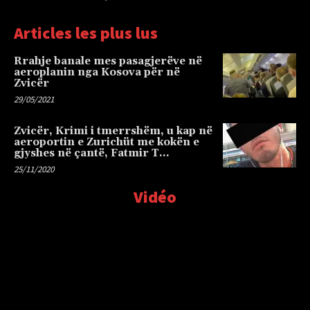
Articles les plus lus
Rrahje banale mes pasagjerëve në
aeroplanin nga Kosova për në
Zvicër
29/05/2021
Zvicër, Krimi i tmerrshëm, u kap në
aeroportin e Zurichüt me kokën e
gjyshes në çantë, Fatmir T…
25/11/2020
Vidéo