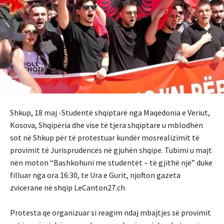
Shkup, 18 maj -Studentë shqiptarë nga Maqedonia e Veriut,
Kosova, Shqipëria dhe vise të tjera shqiptare u mblodhën
sot në Shkup për të protestuar kundër mosrealizimit të
provimit të Jurisprudencës në gjuhën shqipe. Tubimi u majt
nën moton “Bashkohuni me studentët – të gjithë një” duke
filluar nga ora 16:30, te Ura e Gurit, njofton gazeta
zvicerane në shqip LeCanton27.ch
Protesta qe organizuar si reagim ndaj mbajtjes së provimit