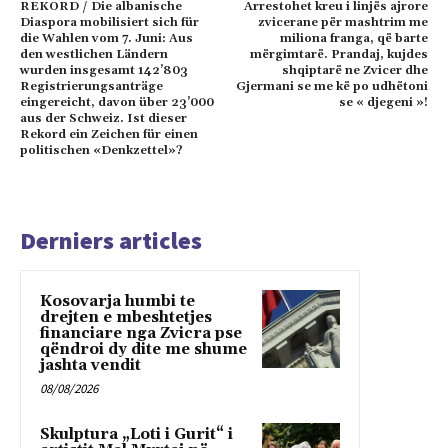
REKORD / Die albanische
Arrestohet kreu i linjës ajrore
Diaspora mobilisiert sich für
zvicerane për mashtrim me
die Wahlen vom 7. Juni: Aus
miliona franga, që barte
den westlichen Ländern
mërgimtarë. Prandaj, kujdes
wurden insgesamt 142’803
shqiptarë ne Zvicer dhe
Registrierungsanträge
Gjermani se me kë po udhëtoni
eingereicht, davon über 23’000
se « djegeni »!
aus der Schweiz. Ist dieser
Rekord ein Zeichen für einen
politischen «Denkzettel»?
Derniers articles
Kosovarja humbi te
drejten e mbeshtetjes
financiare nga Zvicra pse
qëndroi dy dite me shume
jashta vendit
08/08/2026
Skulptura „Loti i Gurit“ i