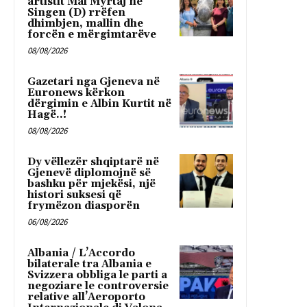
artistit Mal Myrtaj në
Singen (D) rrëfen
dhimbjen, mallin dhe
forcën e mërgimtarëve
08/08/2026
Gazetari nga Gjeneva në
Euronews kërkon
dërgimin e Albin Kurtit në
Hagë..!
08/08/2026
Dy vëllezër shqiptarë në
Gjenevë diplomojnë së
bashku për mjekësi, një
histori suksesi që
frymëzon diasporën
06/08/2026
Albania / L’Accordo
bilaterale tra Albania e
Svizzera obbliga le parti a
negoziare le controversie
relative all’Aeroporto