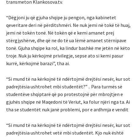
transmeton Klankosova.tv.
“Dëgjoni ju që gjuha shqipe ju pengon, nga kabinetet
qeveritare deri në përditshmëri. Ne nuk jemi në tokë të huaj,
jemi në tokën tonë. Në tokën që e kemi amanet prej
stërgjyshërve, dhe që ne do të ua lëmë amanet stërnipave
tonë. Gjuha shqipe ka rol, ka lindur bashkë me jetën në këto
troje. Nuk ju kërkojmë privilegje, sepse ato si kemi pasur
kurrë, kërkojmë barazi”, tha ai.
“Si mund të na kërkojnë të ndërtojmë drejtësi nesër, kur sot
padrejtësia ushtrohet mbi studentët?” .. Para turmës së
studentëve shqiptarë që po protestojnë për mbrojtjen e
gjuhës shqipe në Maqedoni të Veriut, ka folur njëri nga ta. Ai
tha se studentët nuk janë problemi, por e ardhmja e vendit
“Si mund të na kërkojnë të ndërtojmë drejtësi nesër, kur sot
padrejtësia ushtrohet vetë mbi studentët. Kjo nuk është