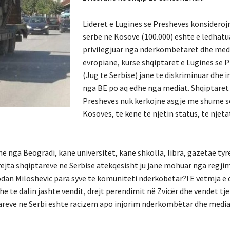
Lideret e Lugines se Presheves konsideroj
serbe ne Kosove (100.000) eshte e ledhatu
privilegjuar nga nderkombëtaret dhe med
evropiane, kurse shqiptaret e Lugines se 
(Jug te Serbise) jane te diskriminuar dhe i
nga BE po aq edhe nga mediat. Shqiptaret 
Presheves nuk kerkojne asgje me shume se
Kosoves, te kene të njetin status, të njetat
e nga Beogradi, kane universitet, kane shkolla, libra, gazetae tyr
rejta shqiptareve ne Serbise atekqesisht ju jane mohuar nga regjim
odan Miloshevic para syve të komuniteti nderkobëtar?! E vetmja e 
e te dalin jashte vendit, drejt perendimit në Zvicër dhe vendet tje
ptareve ne Serbi eshte racizem apo injorim nderkombëtar dhe media