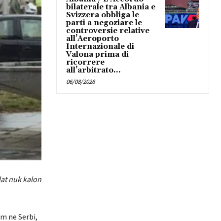
bilaterale tra Albania e
Svizzera obbliga le
parti a negoziare le
controversie relative
all’Aeroporto
Internazionale di
Valona prima di
ricorrere
all’arbitrato...
06/08/2026
lat nuk kalon
ëm ne Serbi,