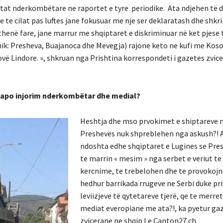
atat nderkombëtare ne raportet e tyre periodike. Ata ndjehen të 
te cilat pas luftes jane fokusuar me nje ser deklaratash dhe shkr
henë fare, jane marrur me shqiptaret e diskriminuar në ket pjese 
nik: Presheva, Buajanoca dhe Mevegja) rajone keto ne kufi me Koso
osovë Lindore. », shkruan nga Prishtina korrespondeti i gazetes zvic
m apo injorim nderkombëtar dhe medial?
Heshtja dhe mso prvokimet e shiptareve 
Preshevës nuk shpreblehen nga askush?! 
ndoshta edhe shqiptaret e Lugines se Pre
te marrin « mesim » nga serbet e veriut te
kercnime, te trebelohen dhe te provokojn
hedhur barrikada rrugeve ne Serbi duke priv
leviizjeve të qytetareve tjerë, qe te merre
mediat everopiane me ata?!, ka pyetur ga
zvicerane ne shqip Le Canton27.ch.