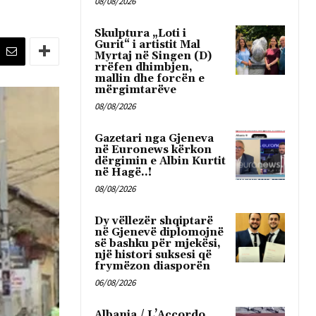
08/08/2026
Skulptura „Loti i
Gurit“ i artistit Mal
Myrtaj në Singen (D)
rrëfen dhimbjen,
mallin dhe forcën e
mërgimtarëve
08/08/2026
Gazetari nga Gjeneva
në Euronews kërkon
dërgimin e Albin Kurtit
në Hagë..!
08/08/2026
Dy vëllezër shqiptarë
në Gjenevë diplomojnë
së bashku për mjekësi,
një histori suksesi që
frymëzon diasporën
06/08/2026
Albania / L’Accordo