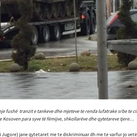
je fushë tranzit e tankeve dhe mjeteve te renda lufatrake srbe te ci
 me Kosoven para syve të fëmijve, shkollarëve dhe qytetareve tjere…
i Jugore) jane qytetaret me te diskriminuar dh me te varfur jo vet