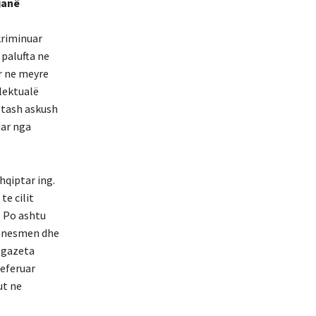
janë
kriminuar
 palufta ne
r ne meyre
lektualë
 tash askush
uar nga
hqiptar ing.
te cilit
. Po ashtu
iznesmen dhe
 gazeta
referuar
ut ne