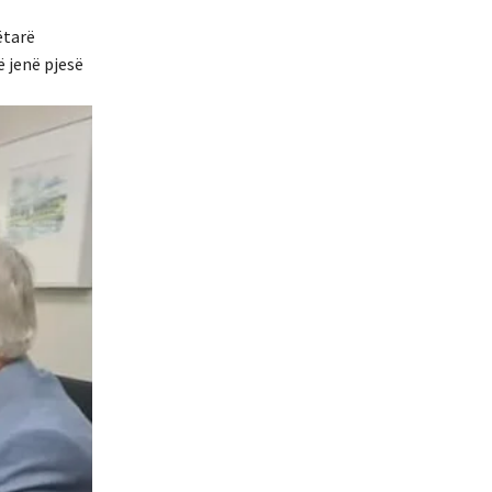
ëtarë
ë jenë pjesë