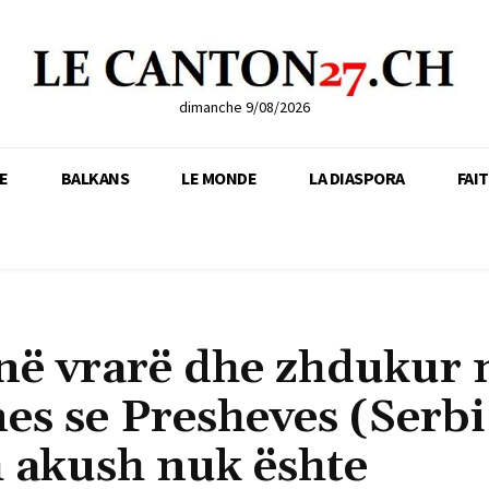
dimanche 9/08/2026
E
BALKANS
LE MONDE
LA DIASPORA
FAI
janë vrarë dhe zhdukur
nes se Presheves (Serbi
h akush nuk ështe