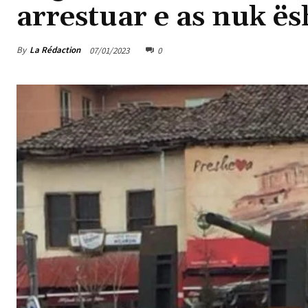
arrestuar e as nuk ë
By
La Rédaction
07/01/2023
0