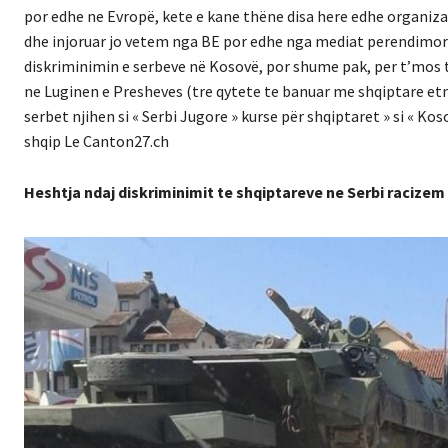
por edhe ne Evropë, kete e kane thëne disa here edhe organiz
dhe injoruar jo vetem nga BE por edhe nga mediat perendimore 
diskriminimin e serbeve në Kosovë, por shume pak, per t’mos t
ne Luginen e Presheves (tre qytete te banuar me shqiptare et
serbet njihen si « Serbi Jugore » kurse për shqiptaret » si « K
shqip Le Canton27.ch
Heshtja ndaj diskriminimit te shqiptareve ne Serbi racize