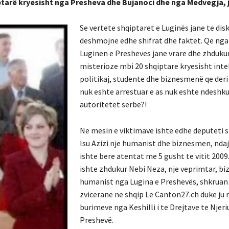
ptarë kryesisht nga Presheva dhe Bujanoci dhe nga Medvegja, 
Se vertete shqiptaret e Luginës jane te dis
deshmojne edhe shifrat dhe faktet. Qe nga
Luginen e Presheves jane vrare dhe zhduku
misterioze mbi 20 shqiptare kryesisht inte
politikaj, studente dhe biznesmenë qe deri
nuk eshte arrestuar e as nuk eshte ndeshk
autoritetet serbe?!
Ne mesin e viktimave ishte edhe deputeti s
Isu Azizi nje humanist dhe biznesmen, ndaj 
ishte bere atentat me 5 gusht te vitit 2009
ishte zhdukur Nebi Neza, nje veprimtar, b
humanist nga Lugina e Preshevës, shkruan
zvicerane ne shqip Le Canton27.ch duke ju 
burimeve nga Keshilli i te Drejtave te Njeri
Preshevë.