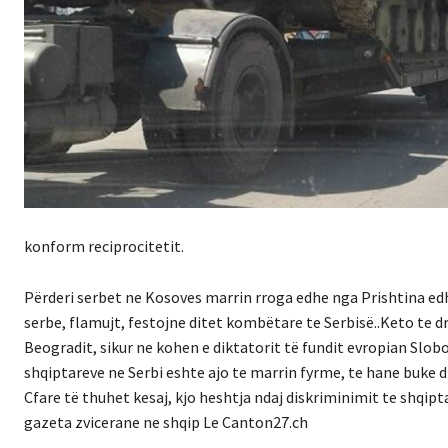
konform reciprocitetit.
Përderi serbet ne Kosoves marrin rroga edhe nga Prishtina edh
serbe, flamujt, festojne ditet kombëtare te Serbisë..Keto te d
Beogradit, sikur ne kohen e diktatorit të fundit evropian Slob
shqiptareve ne Serbi eshte ajo te marrin fyrme, te hane buke dh
Cfare të thuhet kesaj, kjo heshtja ndaj diskriminimit te shqi
gazeta zvicerane ne shqip Le Canton27.ch