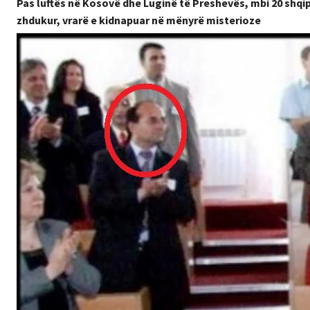
Pas luftës në Kosovë dhe Luginë të Preshevës, mbi 20 shqi
zhdukur, vrarë e kidnapuar në mënyrë misterioze