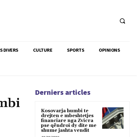
TS DIVERS
CULTURE
SPORTS
OPINIONS
Derniers articles
 mbi
Kosovarja humbi te
drejten e mbeshtetjes
financiare nga Zvicra
pse qëndroi dy dite me
shume jashta vendit