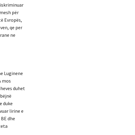
diskriminuar
imesh për
të Evropës,
ven, qe per
erane ne
ne Luginene
A mos
sheves duhet
 bëjnë
e duke
uar lirine e
t BE dhe
zeta