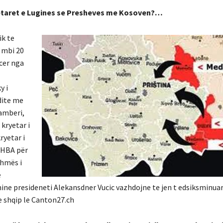
qiptaret e Lugines se Presheves me Kosoven?…
ik te
 mbi 20
icer nga
y i
dite me
amberi,
 kryetar i
ryetar i
 SHBA për
ihmës i
e
mine presideneti Alekansdner Vucic vazhdojne te jen t edsiksminua
e shqip le Canton27.ch