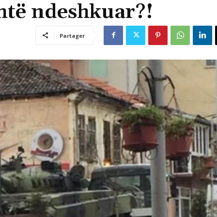
shtë ndeshkuar?!
Partager