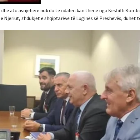
i dhe ato asnjëherë nuk do të ndalen kan thënë nga Këshilli Komb
 e Njeriut, zhdukjet e shqiptarëve të Luginës së Preshevës, duhet t