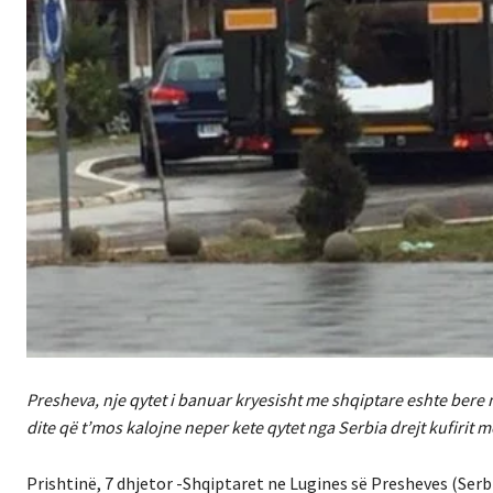
Presheva, nje qytet i banuar kryesisht me shqiptare eshte bere n
dite që t’mos kalojne neper kete qytet nga Serbia drejt kufirit
Prishtinë, 7 dhjetor -Shqiptaret ne Lugines së Presheves (Serb