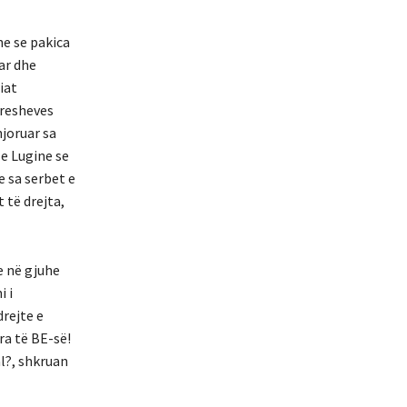
ne se pakica
ar dhe
iat
Presheves
njoruar sa
e Lugine se
 sa serbet e
 të drejta,
e në gjuhe
i i
drejte e
ra të BE-së!
l?, shkruan