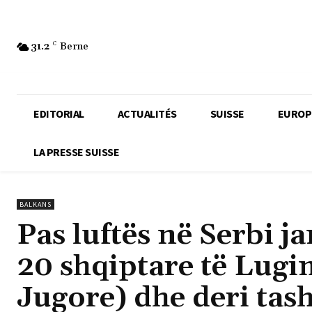
31.2
C
Berne
EDITORIAL
ACTUALITÉS
SUISSE
EUROP
LA PRESSE SUISSE
BALKANS
Pas luftës në Serbi 
20 shqiptare të Lugi
Jugore) dhe deri tas