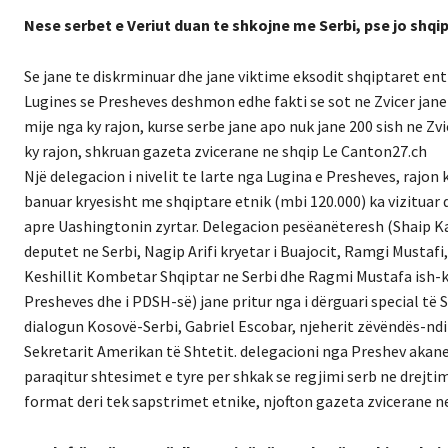
Nese serbet e Veriut duan te shkojne me Serbi, pse jo sh
Se jane te diskrminuar dhe jane viktime eksodit shqiptaret ent
Lugines se Presheves deshmon edhe fakti se sot ne Zvicer jane
mije nga ky rajon, kurse serbe jane apo nuk jane 200 sish ne Zv
ky rajon, shkruan gazeta zvicerane ne shqip Le Canton27.ch
Një delegacion i nivelit te larte nga Lugina e Presheves, rajon k
banuar kryesisht me shqiptare etnik (mbi 120.000) ka vizituar 
apre Uashingtonin zyrtar. Delegacion pesëanëteresh (Shaip K
deputet ne Serbi, Nagip Arifi kryetar i Buajocit, Ramgi Mustafi,
Keshillit Kombetar Shqiptar ne Serbi dhe Ragmi Mustafa ish-k
Presheves dhe i PDSH-së) jane pritur nga i dërguari special të
dialogun Kosovë-Serbi, Gabriel Escobar, njeherit zëvëndës-nd
Sekretarit Amerikan të Shtetit. delegacioni nga Preshev akan
paraqitur shtesimet e tyre per shkak se regjimi serb ne drejti
format deri tek sapstrimet etnike, njofton gazeta zvicerane n