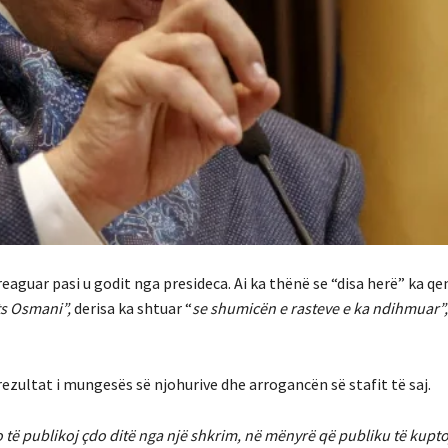
 reaguar pasi u godit nga presideca. Ai ka thënë se “disa herë” ka qe
s Osmani”,
derisa ka shtuar “
se shumicën e rasteve e ka ndihmuar”,
rezultat i mungesës së njohurive dhe arrogancën së stafit të saj.
 të publikoj çdo ditë nga një shkrim, në mënyrë që publiku të kupt