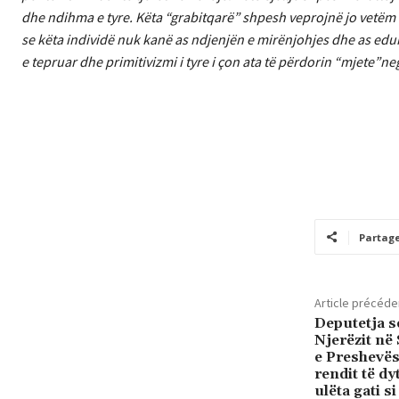
dhe ndihma e tyre. Këta “grabitqarë” shpesh veprojnë jo vetëm d
se këta individë nuk kanë as ndjenjën e mirënjohjes dhe as edu
e tepruar dhe primitivizmi i tyre i çon ata të përdorin “mjete”n
Partag
Article précéde
Deputetja s
Njerëzit në
e Preshevës)
rendit të d
ulëta gati s