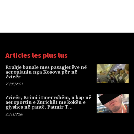
Articles les plus lus
Rrahje banale mes pasagjerëve në
aeroplanin nga Kosova për në
Zvicër
29/05/2021
Zvicër, Krimi i tmerrshëm, u kap në
aeroportin e Zurichüt me kokën e
gjyshes në çantë, Fatmir T…
25/11/2020