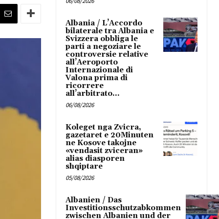
06/08/2026
Albania / L’Accordo
bilaterale tra Albania e
Svizzera obbliga le
parti a negoziare le
controversie relative
all’Aeroporto
Internazionale di
Valona prima di
ricorrere
all’arbitrato...
06/08/2026
Koleget nga Zvicra,
gazetaret e 20Minuten
ne Kosove takojne
«vendasit zviceran»
alias diasporen
shqiptare
05/08/2026
Albanien / Das
Investitionsschutzabkommen
zwischen Albanien und der