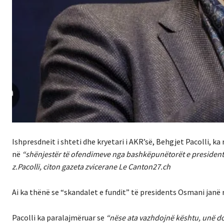
Ishpresdneit i shteti dhe kryetari i AKR’së, Behgjet Pacolli, ka
në
“shënjestër të ofendimeve nga bashkëpunëtorët e president
z.Pacolli, citon gazeta zvicerane Le Canton27.ch
Ai ka thënë se “skandalet e fundit” të presidents Osmani janë 
Pacolli ka paralajmëruar se
“nëse ata vazhdojnë kështu, unë do