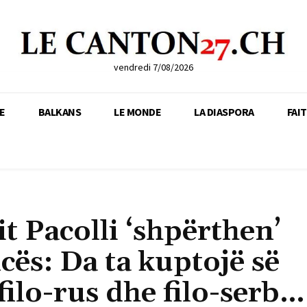
vendredi 7/08/2026
E
BALKANS
LE MONDE
LA DIASPORA
FAI
it Pacolli ‘shpërthen’
cës: Da ta kuptojë së
 filo-rus dhe filo-serb…