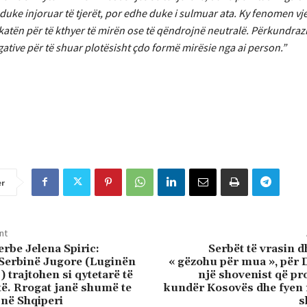
uke injoruar të tjerët, por edhe duke i sulmuar ata. Ky fenomen vje
katën për të kthyer të mirën ose të qëndrojnë neutralë. Përkundraz
egative për të shuar plotësisht çdo formë mirësie nga ai person.”
er
nt
erbe Jelena Spiric:
Serbët të vrasin d
 Serbinë Jugore (Luginën
« gëzohu për mua », për 
 trajtohen si qytetarë të
një shovenist që p
ytë. Rrogat janë shumë te
kundër Kosovës dhe fyen 
i në Shqiperi
s