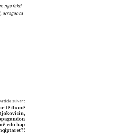
n nga fakti
i, arroganca
Article suivant
he të thonë
Djokovicin,
ropagandon
në cdo hap
hqiptaret?!