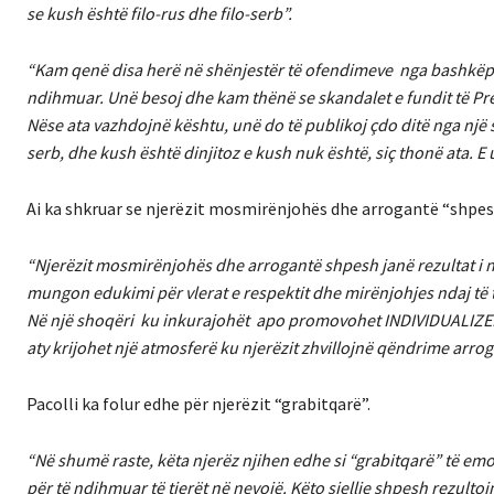
se kush është filo-rus dhe filo-serb”.
“Kam qenë disa herë në shënjestër të ofendimeve nga bashkëp
ndihmuar. Unë besoj dhe kam thënë se skandalet e fundit të Pres
Nëse ata vazhdojnë kështu, unë do të publikoj çdo ditë nga një 
serb, dhe kush është dinjitoz e kush nuk është, siç thonë ata. 
Ai ka shkruar se njerëzit mosmirënjohës dhe arrogantë “shpesh j
“Njerëzit mosmirënjohës dhe arrogantë shpesh janë rezultat i ni
mungon edukimi për vlerat e respektit dhe mirënjohjes ndaj të 
Në një shoqëri ku inkurajohët apo promovohet INDIVIDUALIZE
aty krijohet një atmosferë ku njerëzit zhvillojnë qëndrime arro
Pacolli ka folur edhe për njerëzit “grabitqarë”.
“Në shumë raste, këta njerëz njihen edhe si “grabitqarë” të emoc
për të ndihmuar të tjerët në nevojë. Këto sjellje shpesh rezult