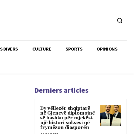
TS DIVERS
CULTURE
SPORTS
OPINIONS
Derniers articles
Dy vëllezër shqiptarë
në Gjenevë diplomojnë
së bashku për mjekësi,
një histori suksesi që
frymëzon diasporën