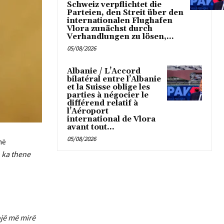
Schweiz verpflichtet die
Parteien, den Streit über den
internationalen Flughafen
Vlora zunächst durch
Verhandlungen zu lösen,...
05/08/2026
Albanie / L’Accord
bilatéral entre l’Albanie
et la Suisse oblige les
parties à négocier le
différend relatif à
l’Aéroport
international de Vlora
avant tout...
05/08/2026
në
 ka thene
ojë më mirë