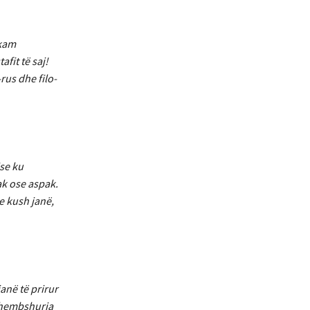
 kam
fit të saj!
rus dhe filo-
ise ku
ak ose aspak.
 kush janë,
anë të prirur
 dhembshuria