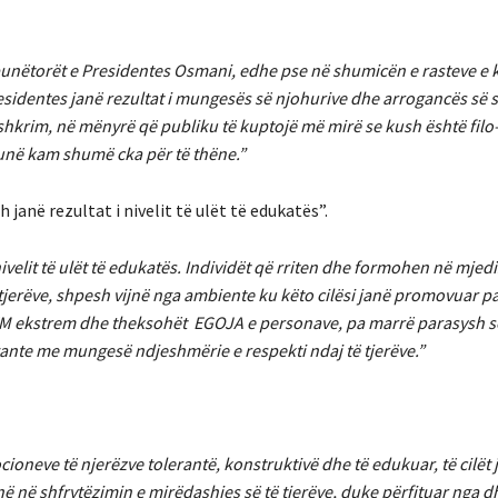
unëtorët e Presidentes Osmani, edhe pse në shumicën e rasteve e
identes janë rezultat i mungesës së njohurive dhe arrogancës së sta
shkrim, në mënyrë që publiku të kuptojë më mirë se kush është filo-
E unë kam shumë cka për të thëne.”
anë rezultat i nivelit të ulët të edukatës”.
velit të ulët të edukatës. Individët që rriten dhe formohen në mjed
tjerëve, shpesh vijnë nga ambiente ku këto cilësi janë promovuar p
M ekstrem dhe theksohët EGOJA e personave, pa marrë parasysh se
gante me mungesë ndjeshmërie e respekti ndaj të tjerëve.”
ioneve të njerëzve tolerantë, konstruktivë dhe të edukuar, të cilët j
ojnë në shfrytëzimin e mirëdashjes së të tjerëve, duke përfituar nga