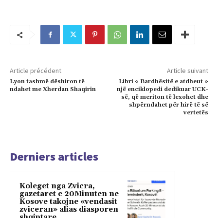
Article précédent
Article suivant
Lyon tashmë dëshiron të
Libri « Bardhësitë e atdheut »
ndahet me Xherdan Shaqirin
një enciklopedi dedikuar UCK-
së, që meriton të lexohet dhe
shpërndahet për hirë të së
vertetës
Derniers articles
Koleget nga Zvicra,
gazetaret e 20Minuten ne
Kosove takojne «vendasit
zviceran» alias diasporen
shqiptare