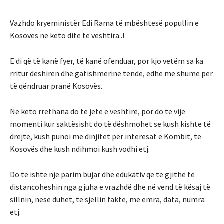
Vazhdo kryeministër Edi Rama të mbështesë popullin e
Kosovës në këto ditë të vështira..!
E di që të kanë fyer, të kanë ofenduar, por kjo vetëm sa ka
rritur dëshirën dhe gatishmërinë tënde, edhe më shumë për
të qëndruar pranë Kosovës.
Në këto rrethana do të jetë e vështirë, por do të vijë
momenti kur saktësisht do të dëshmohet se kush kishte të
drejtë, kush punoi me dinjitet për interesat e Kombit, të
Kosovës dhe kush ndihmoi kush vodhi etj.
Do të ishte një parim bujar dhe edukativ që të gjithë të
distancoheshin nga gjuha e vrazhdë dhe në vend të kësaj të
sillnin, nëse duhet, të sjellin fakte, me emra, data, numra
etj.