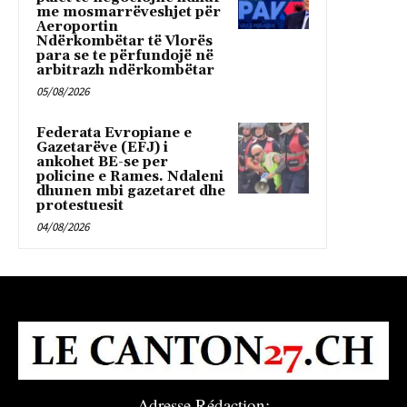
me mosmarrëveshjet për
Aeroportin
Ndërkombëtar të Vlorës
para se te përfundojë në
arbitrazh ndërkombëtar
05/08/2026
Federata Evropiane e
Gazetarëve (EFJ) i
ankohet BE-se per
policine e Rames. Ndaleni
dhunen mbi gazetaret dhe
protestuesit
04/08/2026
Adresse Rédaction: