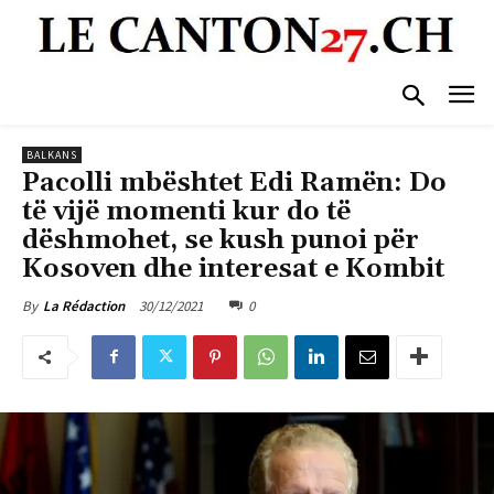
BALKANS
Pacolli mbështet Edi Ramën: Do
të vijë momenti kur do të
dëshmohet, se kush punoi për
Kosoven dhe interesat e Kombit
30/12/2021
0
By
La Rédaction