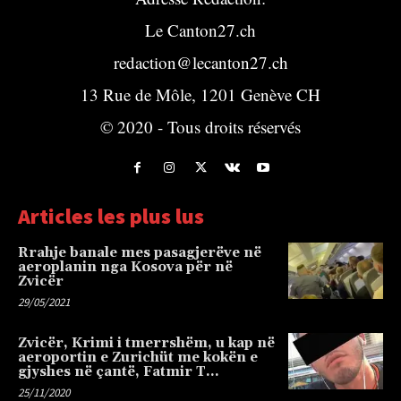
Le Canton27.ch
redaction@lecanton27.ch
13 Rue de Môle, 1201 Genève CH
© 2020 - Tous droits réservés
Articles les plus lus
Rrahje banale mes pasagjerëve në
aeroplanin nga Kosova për në
Zvicër
29/05/2021
Zvicër, Krimi i tmerrshëm, u kap në
aeroportin e Zurichüt me kokën e
gjyshes në çantë, Fatmir T…
25/11/2020