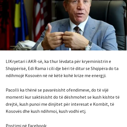
LlKryetari i AKR-së, ka thur lëvdata për kryeministrin e
Shqipërisë, Edi Rama i cili dje bëri të ditur se Shqipëra do ta
ndihmojë Kosovën në në këtë kohë krize me energji.
Pacolli ka thënë se pavarësisht ofendimeve, do të vijë
momenti kur saktësisht do të dëshmohet se kush kishte të
drejtë, kush punoi me dinjitet për interesat e Kombit, të
Kosovës dhe kush ndihmoi, kush vodhi etj.
Postimi në Facebook: