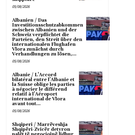
05/08/2026
Albanien / Das
Investitionsschutzabkommen
zwischen Albanien und der
Schweiz verpflichtet die
Parteien, den Streit über den
internationalen Flughafen
Vlora zunächst durch
Verhandlungen zu lösen,...
05/08/2026
Albanie / L’Accord
bilatéral entre l’Albanie et
la Suisse oblige les parties
à négocier le différend
relatif à l’Aéroport
international de Vlora
avant tout...
05/08/2026
Shqiperi / Marrëveshja
Shqipëri-Zvicër detyron
palët të negociojnë lidhur