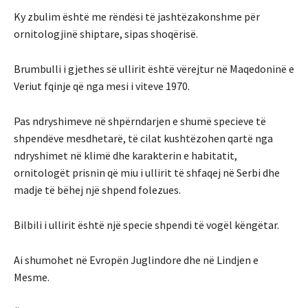
Ky zbulim është me rëndësi të jashtëzakonshme për
ornitologjinë shiptare, sipas shoqërisë.
Brumbulli i gjethes së ullirit është vërejtur në Maqedoninë e
Veriut fqinje që nga mesi i viteve 1970.
Pas ndryshimeve në shpërndarjen e shumë specieve të
shpendëve mesdhetarë, të cilat kushtëzohen qartë nga
ndryshimet në klimë dhe karakterin e habitatit,
ornitologët prisnin që miu i ullirit të shfaqej në Serbi dhe
madje të bëhej një shpend folezues.
Bilbili i ullirit është një specie shpendi të vogël këngëtar.
Ai shumohet në Evropën Juglindore dhe në Lindjen e
Mesme.