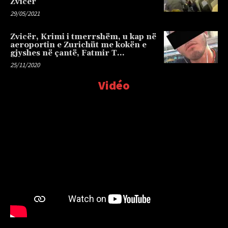
Zvicër
29/05/2021
Zvicër, Krimi i tmerrshëm, u kap në
aeroportin e Zurichüt me kokën e
gjyshes në çantë, Fatmir T…
25/11/2020
Vidéo