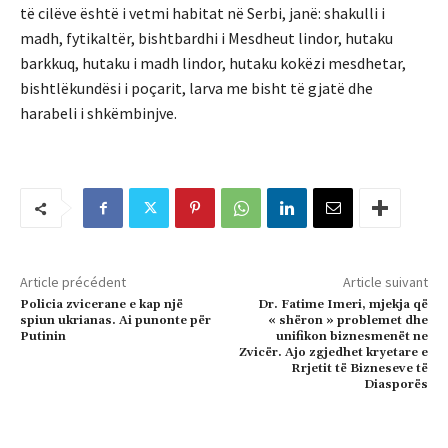
të cilëve është i vetmi habitat në Serbi, janë: shakulli i
madh, fytikaltër, bishtbardhi i Mesdheut lindor, hutaku
barkkuq, hutaku i madh lindor, hutaku kokëzi mesdhetar,
bishtlëkundësi i poçarit, larva me bisht të gjatë dhe
harabeli i shkëmbinjve.
Article précédent
Article suivant
Policia zvicerane e kap një
Dr. Fatime Imeri, mjekja që
spiun ukrianas. Ai punonte për
« shëron » problemet dhe
Putinin
unifikon biznesmenët ne
Zvicër. Ajo zgjedhet kryetare e
Rrjetit të Bizneseve të
Diasporës