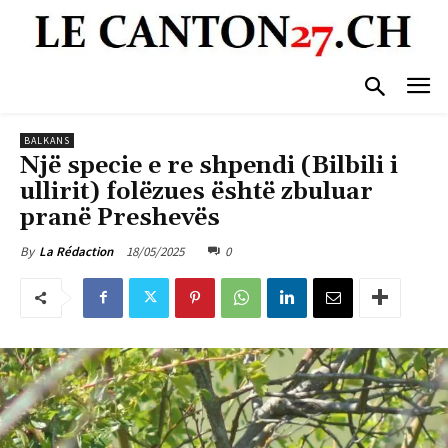
BALKANS
Një specie e re shpendi (Bilbili i
ullirit) folëzues është zbuluar
pranë Preshevës
18/05/2025
0
By
La Rédaction