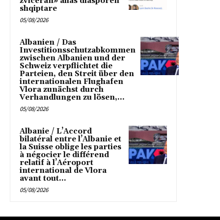
zviceran» alias diasporen
shqiptare
05/08/2026
Albanien / Das
Investitionsschutzabkommen
zwischen Albanien und der
Schweiz verpflichtet die
Parteien, den Streit über den
internationalen Flughafen
Vlora zunächst durch
Verhandlungen zu lösen,...
05/08/2026
Albanie / L’Accord
bilatéral entre l’Albanie et
la Suisse oblige les parties
à négocier le différend
relatif à l’Aéroport
international de Vlora
avant tout...
05/08/2026