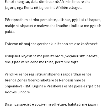
Është shtegtar, duke dimëruar në Afrikën lindore dhe
jugore, nga Kenia në jug deri në Afrikën e Jugut.
Për riprodhim përdor pemishte, ullishte, pyje lisi të hapura,
makje në shpatet e maleve dhe livadhe e kullota me pyje të
pakta.
Folezon në maj dhe qershor kur lëshon tre ose katër vezë.
Ushqehet kryesisht me jovertebrorë, veçanërisht insekte,
dhe gjatë verës edhe me fruta, përfshirë fiqtë.
Vendi ku është regjistruar shpendi i sapoardhur është
brenda Zonës Ndërkombëtare të Rëndësishme të
Shpendëve (IBA) Lugina e Preshevës është pjesë e rrjetit te
Koovës Lindore
Disa nga speciet e zogjve mesdhetarë, habitati më jugor i