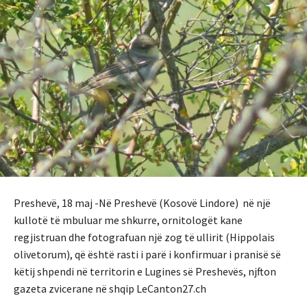
Preshevë, 18 maj -Në Preshevë (Kosovë Lindore) në një
kullotë të mbuluar me shkurre, ornitologët kane
regjistruan dhe fotografuan një zog të ullirit (Hippolais
olivetorum), që është rasti i parë i konfirmuar i pranisë së
këtij shpendi në territorin e Lugines së Preshevës, njfton
gazeta zvicerane në shqip LeCanton27.ch