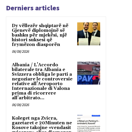
Derniers articles
Dy vëllezër shqiptarë në
Gjenevë diplomojnë së
bashku për mjekësi, një
histori suksesi që
frymëzon diasporën
06/08/2026
Albania / L’Accordo
bilaterale tra Albania e
Svizzera obbliga le parti a
negoziare le controversie
relative all’Aeroporto
Internazionale di Valona
prima di ricorrere
all’arbitrato...
06/08/2026
Koleget nga Zvicra,
gazetaret e 20Minuten ne
Kosove takojne «vendasit