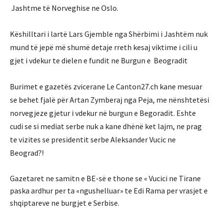
Jashtme të Norveghise ne Oslo.
Këshilltari i lartë Lars Gjemble nga Shërbimi i Jashtëm nuk
mund të jepë më shumë detaje rreth kesaj viktime i cili u
gjet i vdekur te dielen e fundit ne Burgun e Beogradit
Burimet e gazetës zvicerane Le Canton27.ch kane mesuar
se behet fjalë për Artan Zymberaj nga Peja, me nënshtetësi
norvegjeze gjetur i vdekur në burgun e Begoradit. Eshte
cudi se si mediat serbe nuk a kane dhënë ket lajm, ne prag
te vizites se presidentit serbe Aleksander Vucic ne
Beograd?!
Gazetaret ne samitn e BE-së e thone se « Vucici ne Tirane
paska ardhur per ta «ngushelluar» te Edi Rama per vrasjet e
shqiptareve ne burgjet e Serbise.