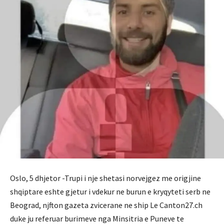
Oslo, 5 dhjetor -Trupi i nje shetasi norvejgez me origjine
shqiptare eshte gjetur i vdekur ne burun e kryqyteti serb ne
Beograd, njfton gazeta zvicerane ne ship Le Canton27.ch
duke ju referuar burimeve nga Minsitria e Puneve te