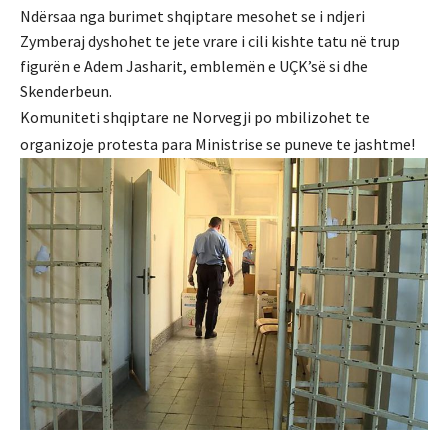
Ndërsaa nga burimet shqiptare mesohet se i ndjeri
Zymberaj dyshohet te jete vrare i cili kishte tatu në trup
figurën e Adem Jasharit, emblemën e UÇK’së si dhe
Skenderbeun.
Komuniteti shqiptare ne Norvegji po mbilizohet te
organizoje protesta para Ministrise se puneve te jashtme!