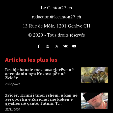
Le Canton27.ch
redaction@lecanton27.ch
13 Rue de Môle, 1201 Genève CH
© 2020 - Tous droits réservés
Articles les plus lus
Rrahje banale mes pasagjerëve në
aeroplanin nga Kosova për në
Zvicër
29/05/2021
Zvicër, Krimi i tmerrshëm, u kap në
aeroportin e Zurichüt me kokën e
gjyshes në çantë, Fatmir T…
25/11/2020