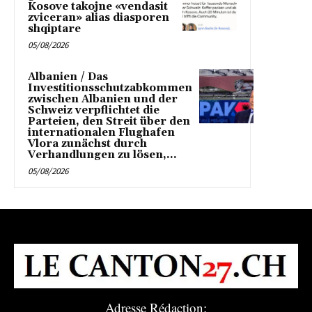
Kosove takojne «vendasit
zviceran» alias diasporen
shqiptare
05/08/2026
Albanien / Das
Investitionsschutzabkommen
zwischen Albanien und der
Schweiz verpflichtet die
Parteien, den Streit über den
internationalen Flughafen
Vlora zunächst durch
Verhandlungen zu lösen,...
05/08/2026
Adresse Rédaction: