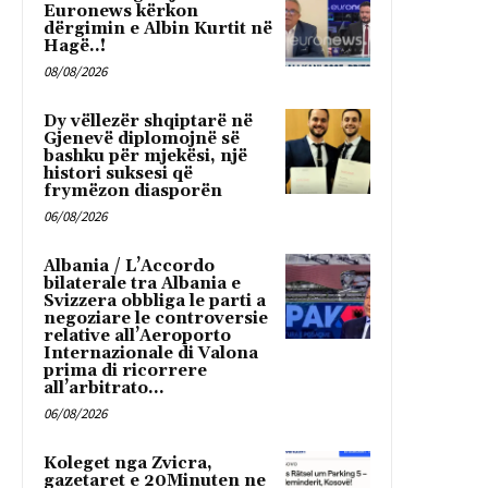
Euronews kërkon
dërgimin e Albin Kurtit në
Hagë..!
08/08/2026
Dy vëllezër shqiptarë në
Gjenevë diplomojnë së
bashku për mjekësi, një
histori suksesi që
frymëzon diasporën
06/08/2026
Albania / L’Accordo
bilaterale tra Albania e
Svizzera obbliga le parti a
negoziare le controversie
relative all’Aeroporto
Internazionale di Valona
prima di ricorrere
all’arbitrato...
06/08/2026
Koleget nga Zvicra,
gazetaret e 20Minuten ne